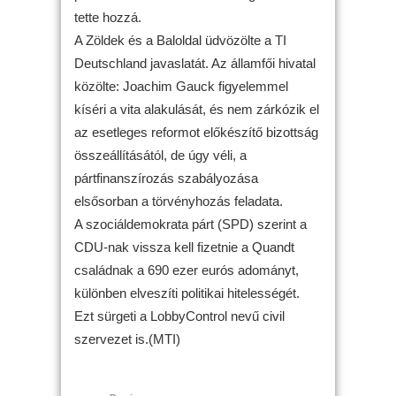
tette hozzá.
A Zöldek és a Baloldal üdvözölte a TI
Deutschland javaslatát. Az államfői hivatal
közölte: Joachim Gauck figyelemmel
kíséri a vita alakulását, és nem zárkózik el
az esetleges reformot előkészítő bizottság
összeállításától, de úgy véli, a
pártfinanszírozás szabályozása
elsősorban a törvényhozás feladata.
A szociáldemokrata párt (SPD) szerint a
CDU-nak vissza kell fizetnie a Quandt
családnak a 690 ezer eurós adományt,
különben elveszíti politikai hitelességét.
Ezt sürgeti a LobbyControl nevű civil
szervezet is.(MTI)