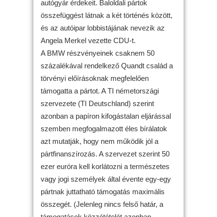
autógyár érdekeit. Baloldali pártok
összefüggést látnak a két történés között,
és az autóipar lobbistájának nevezik az
Angela Merkel vezette CDU-t.
A BMW részvényeinek csaknem 50
százalékával rendelkező Quandt család a
törvényi előírásoknak megfelelően
támogatta a pártot. A TI németországi
szervezete (TI Deutschland) szerint
azonban a papíron kifogástalan eljárással
szemben megfogalmazott éles bírálatok
azt mutatják, hogy nem működik jól a
pártfinanszírozás. A szervezet szerint 50
ezer euróra kell korlátozni a természetes
vagy jogi személyek által évente egy-egy
pártnak juttatható támogatás maximális
összegét. (Jelenleg nincs felső határ, a
támogatások közzétételét azonban