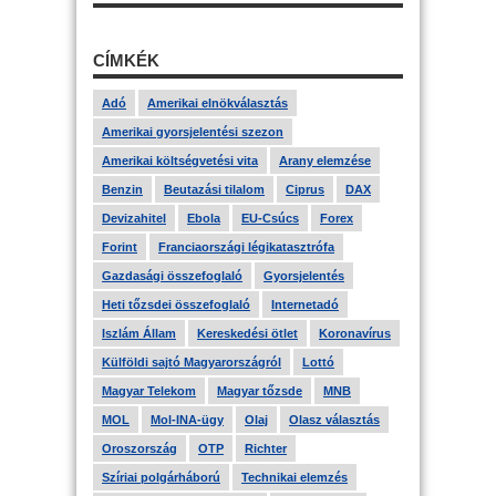
CÍMKÉK
Adó
Amerikai elnökválasztás
Amerikai gyorsjelentési szezon
Amerikai költségvetési vita
Arany elemzése
Benzin
Beutazási tilalom
Ciprus
DAX
Devizahitel
Ebola
EU-Csúcs
Forex
Forint
Franciaországi légikatasztrófa
Gazdasági összefoglaló
Gyorsjelentés
Heti tőzsdei összefoglaló
Internetadó
Iszlám Állam
Kereskedési ötlet
Koronavírus
Külföldi sajtó Magyarországról
Lottó
Magyar Telekom
Magyar tőzsde
MNB
MOL
Mol-INA-ügy
Olaj
Olasz választás
Oroszország
OTP
Richter
Szíriai polgárháború
Technikai elemzés