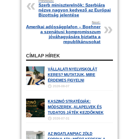
Previous:
Szerb miniszterelnök: Szerbiára
nézve nagyon kedvező az Európai
Bizottság jelentése
Next:
Amerikai adósságplafon – Boehner
a szenátusi kompromisszum
jóváhagyására biztatta a
republikánusokat
CÍMLAP HÍREK
VÁLLALATI NYELVISKOLÁT
KERES? MUTATJUK, MIRE
ÉRDEMES FIGYELNI
2026-08-07
KASZINÓ STRATÉGIÁK:
MÓDSZEREK, ALAPELVEK ÉS
TUDATOS JÁTÉK KEZDŐKNEK
2026-07-31
AZ INGATLANPIAC ZÖLD