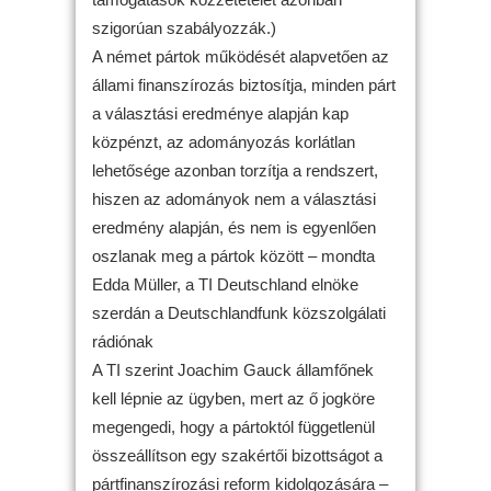
szigorúan szabályozzák.)
A német pártok működését alapvetően az
állami finanszírozás biztosítja, minden párt
a választási eredménye alapján kap
közpénzt, az adományozás korlátlan
lehetősége azonban torzítja a rendszert,
hiszen az adományok nem a választási
eredmény alapján, és nem is egyenlően
oszlanak meg a pártok között – mondta
Edda Müller, a TI Deutschland elnöke
szerdán a Deutschlandfunk közszolgálati
rádiónak
A TI szerint Joachim Gauck államfőnek
kell lépnie az ügyben, mert az ő jogköre
megengedi, hogy a pártoktól függetlenül
összeállítson egy szakértői bizottságot a
pártfinanszírozási reform kidolgozására –