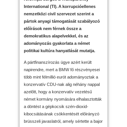
International (TI). A korrupcióellenes
nemzetközi civil szervezet szerint a
pártok anyagi támogatását szabályozó
előírások nem férnek össze a
demokratikus alapelvekkel, és az
adományozás gyakorlata a német
politikai kultúra hanyatlását mutatja.
A pártfinanszírozás ügye azért került
napirendre, mert a BMW fő részvényesei
több mint félmillió eurót adományoztak a
konzervatív CDU-nak alig néhány nappal
azelőtt, hogy a konzervatív vezetésű
német kormány nyomására elhalasztották
a döntést a gépkocsik szén-dioxid-
kibocsátásának csökkentését előirányzó
brüsszeli javaslatról, amely sértette a bajor