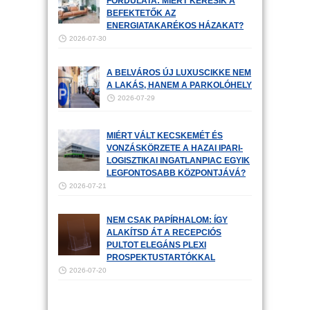
FORDULATA: MIÉRT KERESIK A
BEFEKTETŐK AZ
ENERGIATAKARÉKOS HÁZAKAT?
2026-07-30
A BELVÁROS ÚJ LUXUSCIKKE NEM
A LAKÁS, HANEM A PARKOLÓHELY
2026-07-29
MIÉRT VÁLT KECSKEMÉT ÉS
VONZÁSKÖRZETE A HAZAI IPARI-
LOGISZTIKAI INGATLANPIAC EGYIK
LEGFONTOSABB KÖZPONTJÁVÁ?
2026-07-21
NEM CSAK PAPÍRHALOM: ÍGY
ALAKÍTSD ÁT A RECEPCIÓS
PULTOT ELEGÁNS PLEXI
PROSPEKTUSTARTÓKKAL
2026-07-20