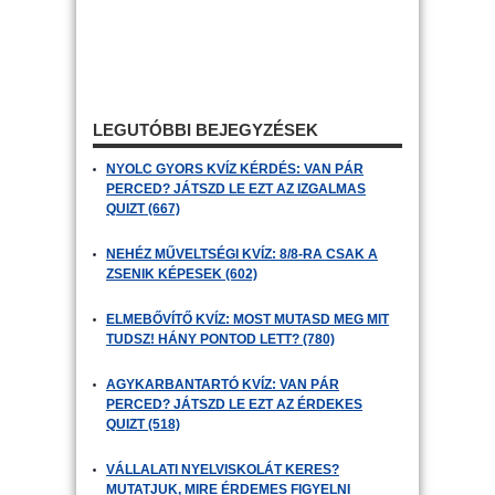
LEGUTÓBBI BEJEGYZÉSEK
NYOLC GYORS KVÍZ KÉRDÉS: VAN PÁR
PERCED? JÁTSZD LE EZT AZ IZGALMAS
QUIZT (667)
NEHÉZ MŰVELTSÉGI KVÍZ: 8/8-RA CSAK A
ZSENIK KÉPESEK (602)
ELMEBŐVÍTŐ KVÍZ: MOST MUTASD MEG MIT
TUDSZ! HÁNY PONTOD LETT? (780)
AGYKARBANTARTÓ KVÍZ: VAN PÁR
PERCED? JÁTSZD LE EZT AZ ÉRDEKES
QUIZT (518)
VÁLLALATI NYELVISKOLÁT KERES?
MUTATJUK, MIRE ÉRDEMES FIGYELNI