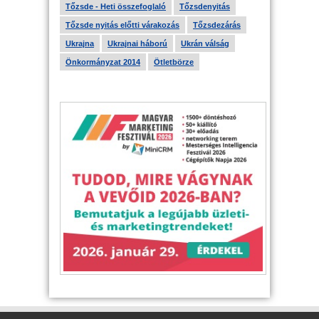
Tőzsde - Heti összefoglaló
Tőzsdenyitás
Tőzsde nyitás előtti várakozás
Tőzsdezárás
Ukrajna
Ukrajnai háború
Ukrán válság
Önkormányzat 2014
Ötletbörze