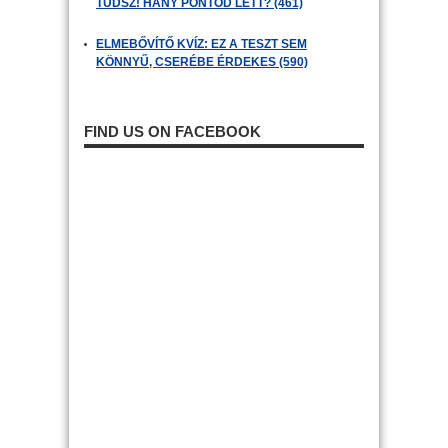
TUDSZ! HÁNY PONTOD LETT? (461)
ELMEBŐVÍTŐ KVÍZ: EZ A TESZT SEM
KÖNNYŰ, CSERÉBE ÉRDEKES (590)
FIND US ON FACEBOOK