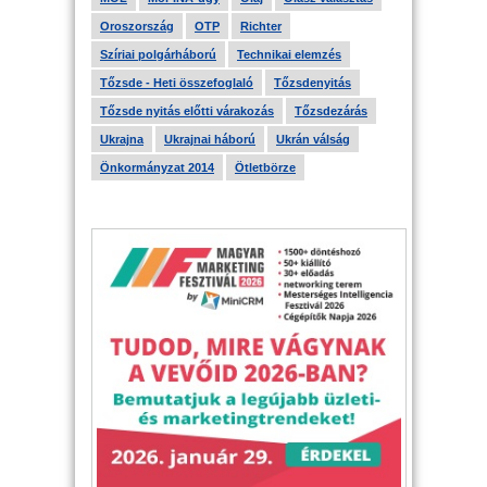
Oroszország
OTP
Richter
Szíriai polgárháború
Technikai elemzés
Tőzsde - Heti összefoglaló
Tőzsdenyitás
Tőzsde nyitás előtti várakozás
Tőzsdezárás
Ukrajna
Ukrajnai háború
Ukrán válság
Önkormányzat 2014
Ötletbörze