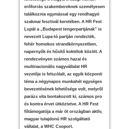
erőforrás szakembereknek személyesen
találkoznia egymással egy rendhagyó
szakmai fesztivál keretében. A HR Fest
Lupát a „Budapest tengerpartjának” is
nevezett Lupa-tó partján rendezték,
fehér homokos strandkörnyezetben,
napernyők és hűsítő koktélok között. A
rendezvényen számos hazai és
multinacionális nagyvállalat HR
vezetője is felszólalt, az egyik központi
téma a négynapos munkahét egységes
bevezetésének lehetősége volt, melyről
parázs vita bontakozott ki, számos pro
és kontra érvet ütköztetve. A HR Fest
főtámogatója a már öt országban aktív,
magyar tulajdonú HR szolgáltató
vállalat, a WHC Csoport.