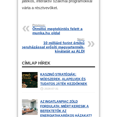
játékos, interaktív szakmai programokkal
várta a résztvevőket.
Previous:
Ötmillió megtekintés felett a
munka.hu oldal
Next:
10 milliárd forint értékű
beruházással erősíti magyartermék-
kínálatát az ALDI
CÍMLAP HÍREK
KASZINÓ STRATÉGIÁK:
MÓDSZEREK, ALAPELVEK ÉS
TUDATOS JÁTÉK KEZDŐKNEK
2026-07-31
AZ INGATLANPIAC ZÖLD
FORDULATA: MIÉRT KERESIK A
BEFEKTETŐK AZ
ENERGIATAKARÉKOS HÁZAKAT?