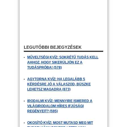
LEGUTÓBBI BEJEGYZÉSEK
MŰVELTSÉGI KVÍZ: SOKRÉTŰ TUDÁS KELL
AHHOZ, HOGY SIKERÜLJÖN EZ A
TUDÁSPRÓBA! (578)
AGYTORNA KVÍZ: HA LEGALÁBB 5
KÉRDÉSRE JÓ A VÁLASZOD, BÜSZKE
LEHETSZ MAGADRA (873)
IRODALMI KVÍZ: MENNYIRE ISMERED A
VILÁGIRODALOM HÍRES IFJÚSÁGI
REGÉNYEIT? (595)
OKOSÍTÓ KVÍZ: MOST MUTASD MEG MIT