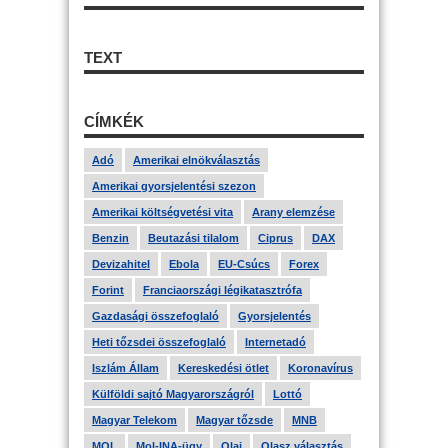
TEXT
CÍMKÉK
Adó
Amerikai elnökválasztás
Amerikai gyorsjelentési szezon
Amerikai költségvetési vita
Arany elemzése
Benzin
Beutazási tilalom
Ciprus
DAX
Devizahitel
Ebola
EU-Csúcs
Forex
Forint
Franciaországi légikatasztrófa
Gazdasági összefoglaló
Gyorsjelentés
Heti tőzsdei összefoglaló
Internetadó
Iszlám Állam
Kereskedési ötlet
Koronavírus
Külföldi sajtó Magyarországról
Lottó
Magyar Telekom
Magyar tőzsde
MNB
MOL
Mol-INA-ügy
Olaj
Olasz választás