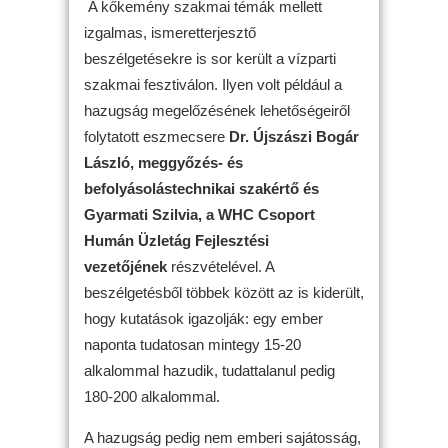
A kőkemény szakmai témák mellett
izgalmas, ismeretterjesztő
beszélgetésekre is sor került a vízparti
szakmai fesztiválon. Ilyen volt például a
hazugság megelőzésének lehetőségeiről
folytatott eszmecsere
Dr. Újszászi Bogár
László, meggyőzés- és
befolyásolástechnikai szakértő és
Gyarmati Szilvia, a WHC Csoport
Humán Üzletág Fejlesztési
vezetőjének
részvételével. A
beszélgetésből többek között az is kiderült,
hogy kutatások igazolják: egy ember
naponta tudatosan mintegy 15-20
alkalommal hazudik, tudattalanul pedig
180-200 alkalommal.
A hazugság pedig nem emberi sajátosság,