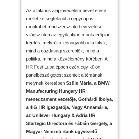
Az általános alapjövedelem bevezetése
mellet kétségtelenül a négynapos
munkahét rendszerszintű bevezetése
világszinten az egyik olyan munkaerőpiaci
kérdés, melyről a legnagyobb vita folyik,
mind a gazdasági szereplők, mind a
politika, mind a közvélemény körében. A
HR Fest Lupa éppen ezért egy külön
panelbeszélgetést szentelt a témának,
melynek keretében
Szüle Mária, a BMW
Manufacturing Hungary HR
menedzsment vezetője, Gothárdi Ibolya,
a 4iG HR igazgatója, Nagy Annamária,
az Unilever Hungary & Adria HR
Startegic Directora és Fábián Gergely, a
Magyar Nemzeti Bank ügyvezető