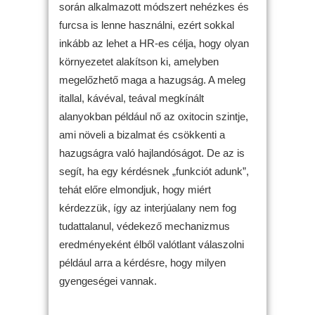
során alkalmazott módszert nehézkes és
furcsa is lenne használni, ezért sokkal
inkább az lehet a HR-es célja, hogy olyan
környezetet alakítson ki, amelyben
megelőzhető maga a hazugság. A meleg
itallal, kávéval, teával megkínált
alanyokban például nő az oxitocin szintje,
ami növeli a bizalmat és csökkenti a
hazugságra való hajlandóságot. De az is
segít, ha egy kérdésnek „funkciót adunk”,
tehát előre elmondjuk, hogy miért
kérdezzük, így az interjúalany nem fog
tudattalanul, védekező mechanizmus
eredményeként élből valótlant válaszolni
például arra a kérdésre, hogy milyen
gyengeségei vannak.