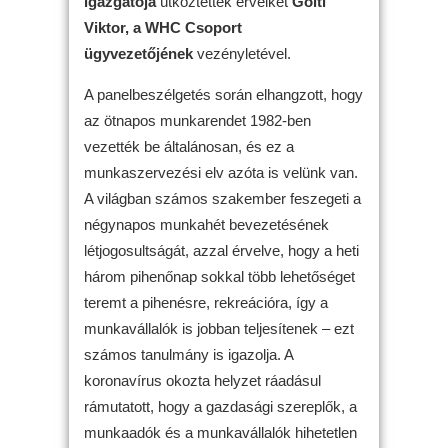
igazgatója
ütköztették érveiket
Göltl
Viktor, a WHC Csoport
ügyvezetőjének
vezényletével.
A panelbeszélgetés során elhangzott, hogy
az ötnapos munkarendet 1982-ben
vezették be általánosan, és ez a
munkaszervezési elv azóta is velünk van.
A világban számos szakember feszegeti a
négynapos munkahét bevezetésének
létjogosultságát, azzal érvelve, hogy a heti
három pihenőnap sokkal több lehetőséget
teremt a pihenésre, rekreációra, így a
munkavállalók is jobban teljesítenek – ezt
számos tanulmány is igazolja. A
koronavírus okozta helyzet ráadásul
rámutatott, hogy a gazdasági szereplők, a
munkaadók és a munkavállalók hihetetlen