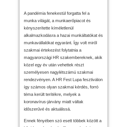
A pandémia fenekestül forgatta fel a
munka világát, a munkaerőpiacot és
kényszerítette kíméletlenül
alkalmazkodásra a hazai munkáltatókat és
munkavállalókat egyaránt. Így volt miről
szakmai értekezést folytatnia a
magyarországi HR szakembereknek, akik
közel egy év után vehettek részt
személyesen nagylétszámú szakmai
rendezvényen. A HR Fest Lupa fesztiválon
így számos olyan szakmai kérdés, forró
téma került terítékre, melyek a
koronavírus-járvány miatt váltak
időszerűvé és aktuálissá.
Ennek fényében szó esett többek között a