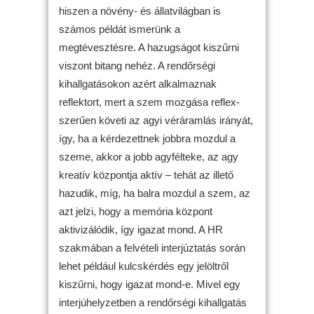
hiszen a növény- és állatvilágban is
számos példát ismerünk a
megtévesztésre. A hazugságot kiszűrni
viszont bitang nehéz. A rendőrségi
kihallgatásokon azért alkalmaznak
reflektort, mert a szem mozgása reflex-
szerűen követi az agyi véráramlás irányát,
így, ha a kérdezettnek jobbra mozdul a
szeme, akkor a jobb agyfélteke, az agy
kreatív központja aktív – tehát az illető
hazudik, míg, ha balra mozdul a szem, az
azt jelzi, hogy a memória központ
aktivizálódik, így igazat mond. A HR
szakmában a felvételi interjúztatás során
lehet például kulcskérdés egy jelöltről
kiszűrni, hogy igazat mond-e. Mivel egy
interjúhelyzetben a rendőrségi kihallgatás