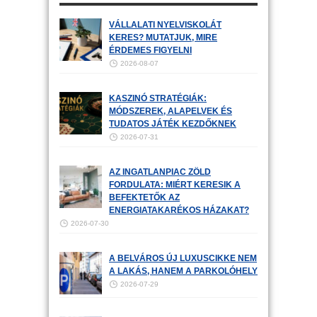
VÁLLALATI NYELVISKOLÁT
KERES? MUTATJUK, MIRE
ÉRDEMES FIGYELNI
2026-08-07
KASZINÓ STRATÉGIÁK:
MÓDSZEREK, ALAPELVEK ÉS
TUDATOS JÁTÉK KEZDŐKNEK
2026-07-31
AZ INGATLANPIAC ZÖLD
FORDULATA: MIÉRT KERESIK A
BEFEKTETŐK AZ
ENERGIATAKARÉKOS HÁZAKAT?
2026-07-30
A BELVÁROS ÚJ LUXUSCIKKE NEM
A LAKÁS, HANEM A PARKOLÓHELY
2026-07-29