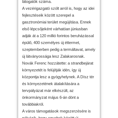
látogatók száma.
A vezérigazgató szólt arról is, hogy az idei
fejlesztéseik között szerepel a
gasztronómiai terület megújítása. Ennek
első lépcsőjeként várhatóan júniusban
adják át a 120 millió forintos beruházással
épülő, 400 személyes új éttermet,
szeptemberben pedig a termáltavat, amely
új látványossága lesz Zalakarosnak.
Novák Ferenc hozzátette: a strandbejárat
környezetét is felújítják idén, így új
központja lesz a gyógyhelynek. A Dísz tér
és környezetének átalakítására a
tervpályázat már elkészült, az
önkormányzat május 6-án dönt a
továbbiakról.
A város támogatások megszerzésére is
pályázik, hogy egyebek között új