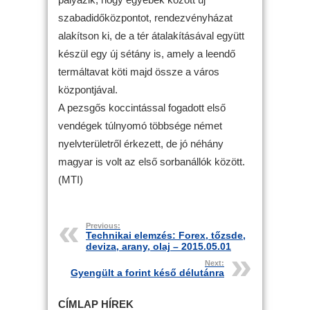
szabadidőközpontot, rendezvényházat
alakítson ki, de a tér átalakításával együtt
készül egy új sétány is, amely a leendő
termáltavat köti majd össze a város
központjával.
A pezsgős koccintással fogadott első
vendégek túlnyomó többsége német
nyelvterületről érkezett, de jó néhány
magyar is volt az első sorbanállók között.
(MTI)
Previous:
Technikai elemzés: Forex, tőzsde,
deviza, arany, olaj – 2015.05.01
Next:
Gyengült a forint késő délutánra
CÍMLAP HÍREK