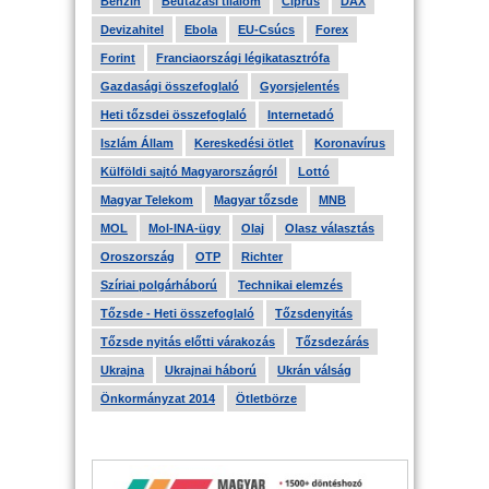
Benzin
Beutazási tilalom
Ciprus
DAX
Devizahitel
Ebola
EU-Csúcs
Forex
Forint
Franciaországi légikatasztrófa
Gazdasági összefoglaló
Gyorsjelentés
Heti tőzsdei összefoglaló
Internetadó
Iszlám Állam
Kereskedési ötlet
Koronavírus
Külföldi sajtó Magyarországról
Lottó
Magyar Telekom
Magyar tőzsde
MNB
MOL
Mol-INA-ügy
Olaj
Olasz választás
Oroszország
OTP
Richter
Szíriai polgárháború
Technikai elemzés
Tőzsde - Heti összefoglaló
Tőzsdenyitás
Tőzsde nyitás előtti várakozás
Tőzsdezárás
Ukrajna
Ukrajnai háború
Ukrán válság
Önkormányzat 2014
Ötletbörze