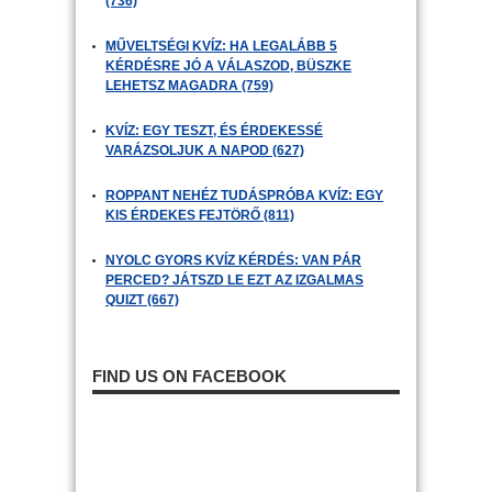
(736)
MŰVELTSÉGI KVÍZ: HA LEGALÁBB 5
KÉRDÉSRE JÓ A VÁLASZOD, BÜSZKE
LEHETSZ MAGADRA (759)
KVÍZ: EGY TESZT, ÉS ÉRDEKESSÉ
VARÁZSOLJUK A NAPOD (627)
ROPPANT NEHÉZ TUDÁSPRÓBA KVÍZ: EGY
KIS ÉRDEKES FEJTÖRŐ (811)
NYOLC GYORS KVÍZ KÉRDÉS: VAN PÁR
PERCED? JÁTSZD LE EZT AZ IZGALMAS
QUIZT (667)
FIND US ON FACEBOOK