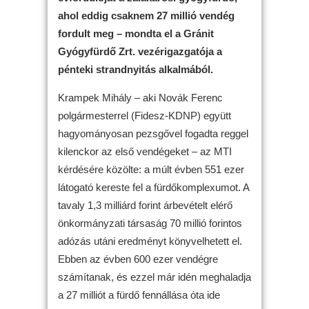
ahol eddig csaknem 27 millió vendég
fordult meg – mondta el a Gránit
Gyógyfürdő Zrt. vezérigazgatója a
pénteki strandnyitás alkalmából.
Krampek Mihály – aki Novák Ferenc
polgármesterrel (Fidesz-KDNP) együtt
hagyományosan pezsgővel fogadta reggel
kilenckor az első vendégeket – az MTI
kérdésére közölte: a múlt évben 551 ezer
látogató kereste fel a fürdőkomplexumot. A
tavaly 1,3 milliárd forint árbevételt elérő
önkormányzati társaság 70 millió forintos
adózás utáni eredményt könyvelhetett el.
Ebben az évben 600 ezer vendégre
számítanak, és ezzel már idén meghaladja
a 27 milliót a fürdő fennállása óta ide