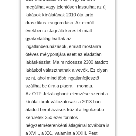
megállhat vagy jelentősen lassulhat az új
lakások kínálatának 2010 óta tartó
drasztikus zsugorodása. Az elmúlt
években a stagnáló kereslet miatt
gyakorlatilag leálltak az
ingatlanberuházások, emiatt mostanra
ötéves mélypontjára esett az eladatlan
lakáskészlet. Ma mindössze 2300 átadott
lakásból választhatnak a vevők. Ez olyan
szint, ahol mind több ingatlanfejlesztő
szállhat be újra a piacra – mondta.
Az OTP Jelzálogbank elemzése szerint a
kínálati árak változatosak: a 2013-ban
átadott beruházások közül a legolcsóbb
kerületek 250 ezer forintos
négyzetméterenkénti átlagárral továbbra is
a XVII., a XX., valamint a XXIII. Pest