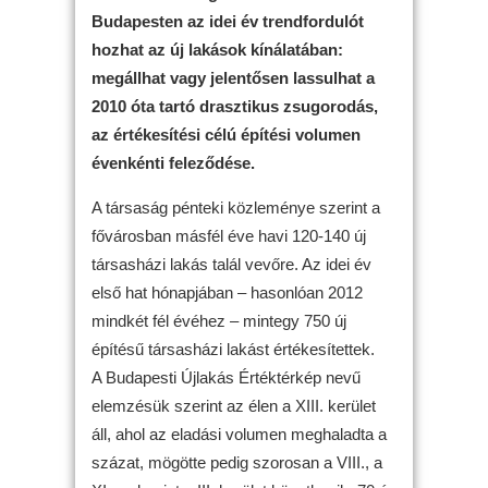
Budapesten az idei év trendfordulót
hozhat az új lakások kínálatában:
megállhat vagy jelentősen lassulhat a
2010 óta tartó drasztikus zsugorodás,
az értékesítési célú építési volumen
évenkénti feleződése.
A társaság pénteki közleménye szerint a
fővárosban másfél éve havi 120-140 új
társasházi lakás talál vevőre. Az idei év
első hat hónapjában – hasonlóan 2012
mindkét fél évéhez – mintegy 750 új
építésű társasházi lakást értékesítettek.
A Budapesti Újlakás Értéktérkép nevű
elemzésük szerint az élen a XIII. kerület
áll, ahol az eladási volumen meghaladta a
százat, mögötte pedig szorosan a VIII., a