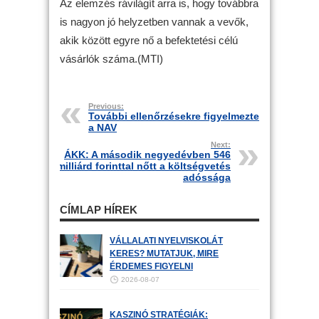
Az elemzés rávilágít arra is, hogy továbbra
is nagyon jó helyzetben vannak a vevők,
akik között egyre nő a befektetési célú
vásárlók száma.(MTI)
Previous:
További ellenőrzésekre figyelmeztet
a NAV
Next:
ÁKK: A második negyedévben 546
milliárd forinttal nőtt a költségvetés
adóssága
CÍMLAP HÍREK
VÁLLALATI NYELVISKOLÁT
KERES? MUTATJUK, MIRE
ÉRDEMES FIGYELNI
2026-08-07
KASZINÓ STRATÉGIÁK: