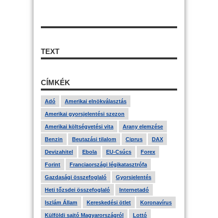
TEXT
CÍMKÉK
Adó
Amerikai elnökválasztás
Amerikai gyorsjelentési szezon
Amerikai költségvetési vita
Arany elemzése
Benzin
Beutazási tilalom
Ciprus
DAX
Devizahitel
Ebola
EU-Csúcs
Forex
Forint
Franciaországi légikatasztrófa
Gazdasági összefoglaló
Gyorsjelentés
Heti tőzsdei összefoglaló
Internetadó
Iszlám Állam
Kereskedési ötlet
Koronavírus
Külföldi sajtó Magyarországról
Lottó