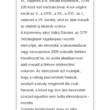
XI., valamint a III. kerület következik, 70 és
100 közé eső tranzakcióval. A sor végére
került az V., a XXIII., a XII., a XVI., az I.,
valamint a VII. kerület, ahol tíz alatt maradt
az eladott új lakások száma.
A közlemény idézi Valkó Dávidot, az OTP
Jelzálogbank ingatlanpiaci vezető
elemzőjét, aki elmondta: a lakáseladások
nagy visszaesése 2009 második felében
következett be, és azóta általában ezer
alatt maradt a féléves értékesítési
volumen. Az elemzések azt mutatják,
hogy a válság piacromboló hatását,
amelyet a tavaly megemelt áfa csak
fokozott, a közel egy éve újra bevezetett
szocpol egyelőre nem tudta ellensúlyozni –
mondta.
Szerinte biztató trend, hogy az idén