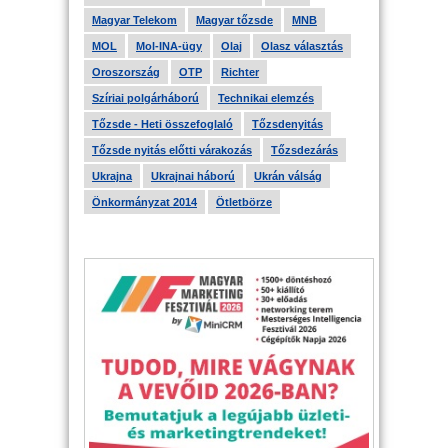
Magyar Telekom
Magyar tőzsde
MNB
MOL
Mol-INA-ügy
Olaj
Olasz választás
Oroszország
OTP
Richter
Szíriai polgárháború
Technikai elemzés
Tőzsde - Heti összefoglaló
Tőzsdenyitás
Tőzsde nyitás előtti várakozás
Tőzsdezárás
Ukrajna
Ukrajnai háború
Ukrán válság
Önkormányzat 2014
Ötletbörze