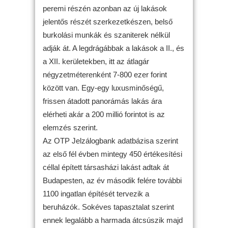
peremi részén azonban az új lakások
jelentős részét szerkezetkészen, belső
burkolási munkák és szaniterek nélkül
adják át. A legdrágábbak a lakások a II., és
a XII. kerületekben, itt az átlagár
négyzetméterenként 7-800 ezer forint
között van. Egy-egy luxusminőségű,
frissen átadott panorámás lakás ára
elérheti akár a 200 millió forintot is az
elemzés szerint.
Az OTP Jelzálogbank adatbázisa szerint
az első fél évben mintegy 450 értékesítési
céllal épített társasházi lakást adtak át
Budapesten, az év második felére további
1100 ingatlan építését tervezik a
beruházók. Sokéves tapasztalat szerint
ennek legalább a harmada átcsúszik majd