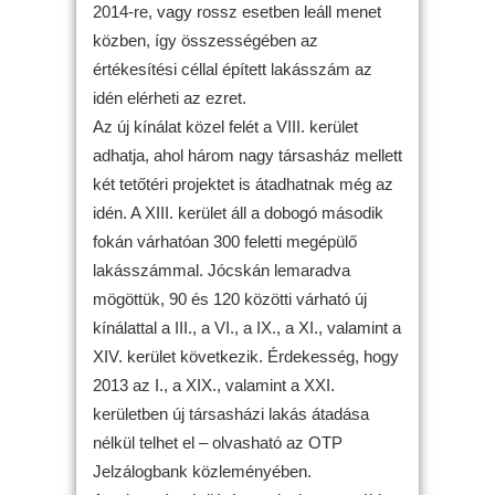
2014-re, vagy rossz esetben leáll menet
közben, így összességében az
értékesítési céllal épített lakásszám az
idén elérheti az ezret.
Az új kínálat közel felét a VIII. kerület
adhatja, ahol három nagy társasház mellett
két tetőtéri projektet is átadhatnak még az
idén. A XIII. kerület áll a dobogó második
fokán várhatóan 300 feletti megépülő
lakásszámmal. Jócskán lemaradva
mögöttük, 90 és 120 közötti várható új
kínálattal a III., a VI., a IX., a XI., valamint a
XIV. kerület következik. Érdekesség, hogy
2013 az I., a XIX., valamint a XXI.
kerületben új társasházi lakás átadása
nélkül telhet el – olvasható az OTP
Jelzálogbank közleményében.