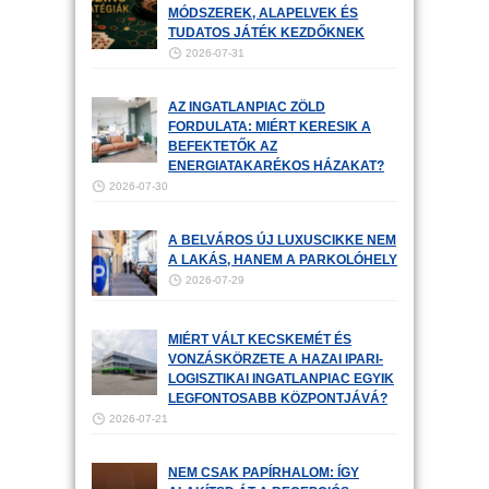
MÓDSZEREK, ALAPELVEK ÉS
TUDATOS JÁTÉK KEZDŐKNEK
2026-07-31
AZ INGATLANPIAC ZÖLD
FORDULATA: MIÉRT KERESIK A
BEFEKTETŐK AZ
ENERGIATAKARÉKOS HÁZAKAT?
2026-07-30
A BELVÁROS ÚJ LUXUSCIKKE NEM
A LAKÁS, HANEM A PARKOLÓHELY
2026-07-29
MIÉRT VÁLT KECSKEMÉT ÉS
VONZÁSKÖRZETE A HAZAI IPARI-
LOGISZTIKAI INGATLANPIAC EGYIK
LEGFONTOSABB KÖZPONTJÁVÁ?
2026-07-21
NEM CSAK PAPÍRHALOM: ÍGY