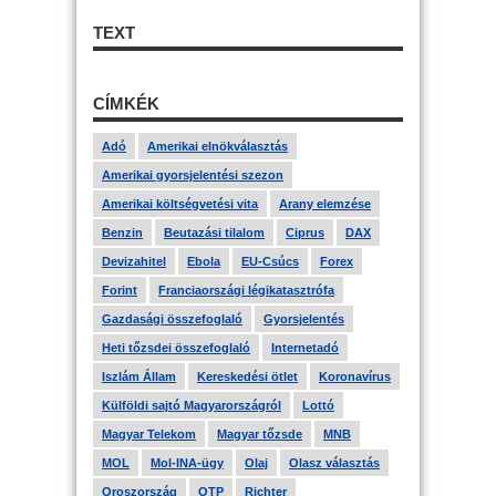
TEXT
CÍMKÉK
Adó
Amerikai elnökválasztás
Amerikai gyorsjelentési szezon
Amerikai költségvetési vita
Arany elemzése
Benzin
Beutazási tilalom
Ciprus
DAX
Devizahitel
Ebola
EU-Csúcs
Forex
Forint
Franciaországi légikatasztrófa
Gazdasági összefoglaló
Gyorsjelentés
Heti tőzsdei összefoglaló
Internetadó
Iszlám Állam
Kereskedési ötlet
Koronavírus
Külföldi sajtó Magyarországról
Lottó
Magyar Telekom
Magyar tőzsde
MNB
MOL
Mol-INA-ügy
Olaj
Olasz választás
Oroszország
OTP
Richter