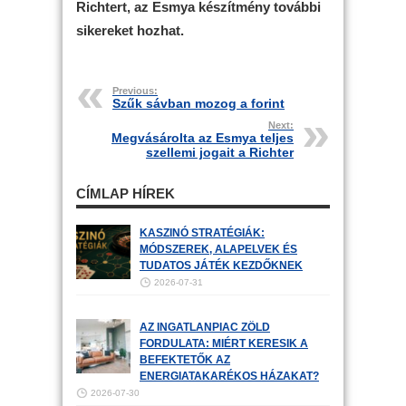
Richtert, az Esmya készítmény további
sikereket hozhat.
Previous:
Szűk sávban mozog a forint
Next:
Megvásárolta az Esmya teljes
szellemi jogait a Richter
CÍMLAP HÍREK
KASZINÓ STRATÉGIÁK:
MÓDSZEREK, ALAPELVEK ÉS
TUDATOS JÁTÉK KEZDŐKNEK
2026-07-31
AZ INGATLANPIAC ZÖLD
FORDULATA: MIÉRT KERESIK A
BEFEKTETŐK AZ
ENERGIATAKARÉKOS HÁZAKAT?
2026-07-30