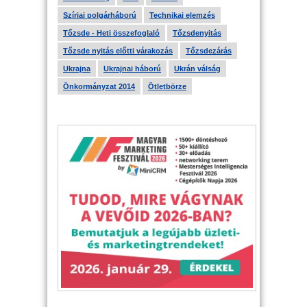
Szíriai polgárháború
Technikai elemzés
Tőzsde - Heti összefoglaló
Tőzsdenyitás
Tőzsde nyitás előtti várakozás
Tőzsdezárás
Ukrajna
Ukrajnai háború
Ukrán válság
Önkormányzat 2014
Ötletbörze