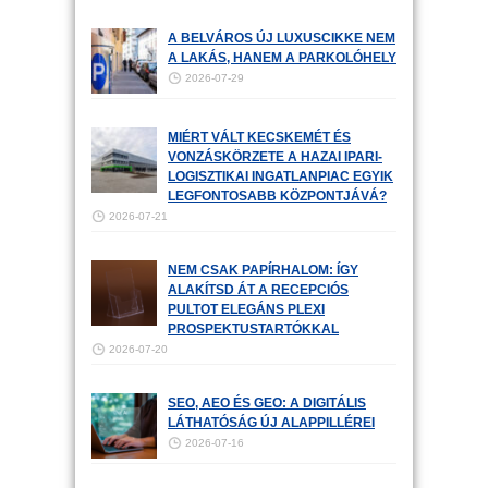
A BELVÁROS ÚJ LUXUSCIKKE NEM
A LAKÁS, HANEM A PARKOLÓHELY
2026-07-29
MIÉRT VÁLT KECSKEMÉT ÉS
VONZÁSKÖRZETE A HAZAI IPARI-
LOGISZTIKAI INGATLANPIAC EGYIK
LEGFONTOSABB KÖZPONTJÁVÁ?
2026-07-21
NEM CSAK PAPÍRHALOM: ÍGY
ALAKÍTSD ÁT A RECEPCIÓS
PULTOT ELEGÁNS PLEXI
PROSPEKTUSTARTÓKKAL
2026-07-20
SEO, AEO ÉS GEO: A DIGITÁLIS
LÁTHATÓSÁG ÚJ ALAPPILLÉREI
2026-07-16