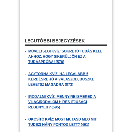
LEGUTÓBBI BEJEGYZÉSEK
MŰVELTSÉGI KVÍZ: SOKRÉTŰ TUDÁS KELL
AHHOZ, HOGY SIKERÜLJÖN EZ A
TUDÁSPRÓBA! (578)
AGYTORNA KVÍZ: HA LEGALÁBB 5
KÉRDÉSRE JÓ A VÁLASZOD, BÜSZKE
LEHETSZ MAGADRA (873)
IRODALMI KVÍZ: MENNYIRE ISMERED A
VILÁGIRODALOM HÍRES IFJÚSÁGI
REGÉNYEIT? (595)
OKOSÍTÓ KVÍZ: MOST MUTASD MEG MIT
TUDSZ! HÁNY PONTOD LETT? (461)