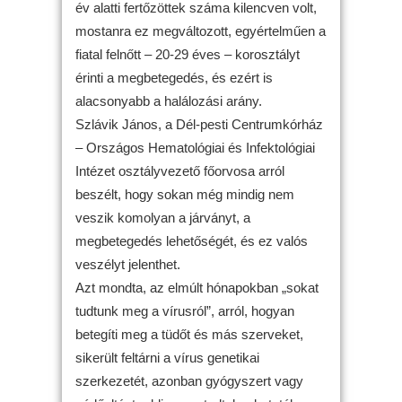
év alatti fertőzöttek száma kilencven volt,
mostanra ez megváltozott, egyértelműen a
fiatal felnőtt – 20-29 éves – korosztályt
érinti a megbetegedés, és ezért is
alacsonyabb a halálozási arány.
Szlávik János, a Dél-pesti Centrumkórház
– Országos Hematológiai és Infektológiai
Intézet osztályvezető főorvosa arról
beszélt, hogy sokan még mindig nem
veszik komolyan a járványt, a
megbetegedés lehetőségét, és ez valós
veszélyt jelenthet.
Azt mondta, az elmúlt hónapokban „sokat
tudtunk meg a vírusról”, arról, hogyan
betegíti meg a tüdőt és más szerveket,
sikerült feltárni a vírus genetikai
szerkezetét, azonban gyógyszert vagy