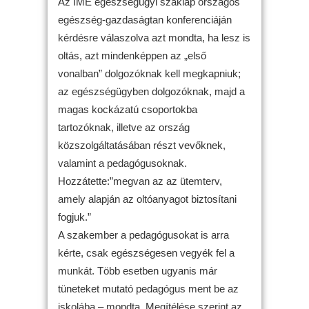
Az IME egészségügyi szaklap országos
egészség-gazdaságtan konferenciáján
kérdésre válaszolva azt mondta, ha lesz is
oltás, azt mindenképpen az „első
vonalban” dolgozóknak kell megkapniuk;
az egészségügyben dolgozóknak, majd a
magas kockázatú csoportokba
tartozóknak, illetve az ország
közszolgáltatásában részt vevőknek,
valamint a pedagógusoknak.
Hozzátette:”megvan az az ütemterv,
amely alapján az oltóanyagot biztosítani
fogjuk.”
A szakember a pedagógusokat is arra
kérte, csak egészségesen vegyék fel a
munkát. Több esetben ugyanis már
tüneteket mutató pedagógus ment be az
iskolába – mondta. Megítélése szerint az