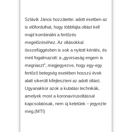
Szlávik János hozzátette: adott esetben az
is előfordulhat, hogy többfajta oltást kell
majd kombinálni a fertőzés
megelőzéséhez. Az oltásokkal
összefüggésben is sok a nyitott kérdés, és
mint fogalmazott: a „gyorsaság engem is
megriaszt”, megjegyezve, hogy egy-egy
fertőző betegség esetében hosszú évek
alatt sikerült kifejleszteni az adott oltást.
Ugyanakkor azok a kutatási technikák,
amelyek most a koronavírusoltással
kapcsolatosak, nem új keletűek – jegyezte
meg.(MTI)