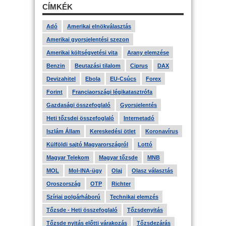
CÍMKÉK
Adó
Amerikai elnökválasztás
Amerikai gyorsjelentési szezon
Amerikai költségvetési vita
Arany elemzése
Benzin
Beutazási tilalom
Ciprus
DAX
Devizahitel
Ebola
EU-Csúcs
Forex
Forint
Franciaországi légikatasztrófa
Gazdasági összefoglaló
Gyorsjelentés
Heti tőzsdei összefoglaló
Internetadó
Iszlám Állam
Kereskedési ötlet
Koronavírus
Külföldi sajtó Magyarországról
Lottó
Magyar Telekom
Magyar tőzsde
MNB
MOL
Mol-INA-ügy
Olaj
Olasz választás
Oroszország
OTP
Richter
Szíriai polgárháború
Technikai elemzés
Tőzsde - Heti összefoglaló
Tőzsdenyitás
Tőzsde nyitás előtti várakozás
Tőzsdezárás