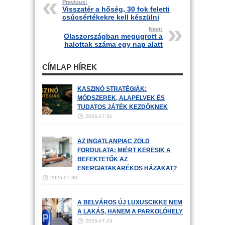
Previous:
Visszatér a hőség, 30 fok feletti
csúcsértékekre kell készülni
Next:
Olaszországban megugrott a
halottak száma egy nap alatt
CÍMLAP HÍREK
KASZINÓ STRATÉGIÁK:
MÓDSZEREK, ALAPELVEK ÉS
TUDATOS JÁTÉK KEZDŐKNEK
2026-07-31
AZ INGATLANPIAC ZÖLD
FORDULATA: MIÉRT KERESIK A
BEFEKTETŐK AZ
ENERGIATAKARÉKOS HÁZAKAT?
2026-07-30
A BELVÁROS ÚJ LUXUSCIKKE NEM
A LAKÁS, HANEM A PARKOLÓHELY
2026-07-29