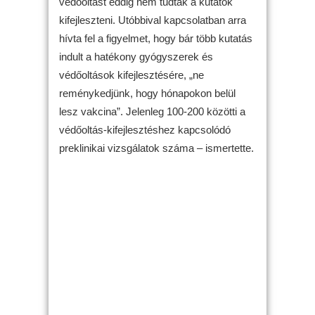
védőoltást eddig nem tudtak a kutatók
kifejleszteni. Utóbbival kapcsolatban arra
hívta fel a figyelmet, hogy bár több kutatás
indult a hatékony gyógyszerek és
védőoltások kifejlesztésére, „ne
reménykedjünk, hogy hónapokon belül
lesz vakcina”. Jelenleg 100-200 közötti a
védőoltás-kifejlesztéshez kapcsolódó
preklinikai vizsgálatok száma – ismertette.