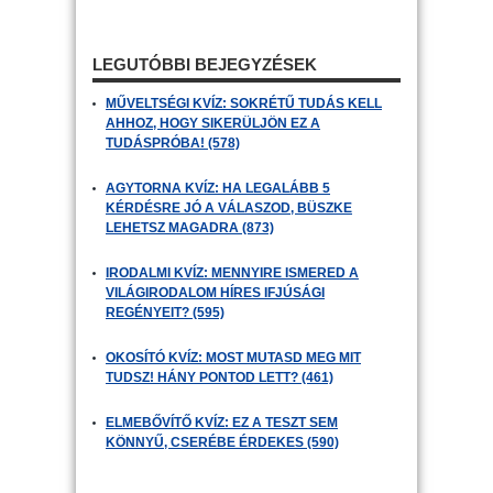
LEGUTÓBBI BEJEGYZÉSEK
MŰVELTSÉGI KVÍZ: SOKRÉTŰ TUDÁS KELL
AHHOZ, HOGY SIKERÜLJÖN EZ A
TUDÁSPRÓBA! (578)
AGYTORNA KVÍZ: HA LEGALÁBB 5
KÉRDÉSRE JÓ A VÁLASZOD, BÜSZKE
LEHETSZ MAGADRA (873)
IRODALMI KVÍZ: MENNYIRE ISMERED A
VILÁGIRODALOM HÍRES IFJÚSÁGI
REGÉNYEIT? (595)
OKOSÍTÓ KVÍZ: MOST MUTASD MEG MIT
TUDSZ! HÁNY PONTOD LETT? (461)
ELMEBŐVÍTŐ KVÍZ: EZ A TESZT SEM
KÖNNYŰ, CSERÉBE ÉRDEKES (590)