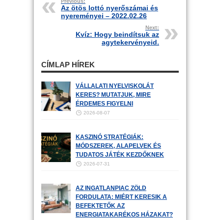
Previous:
Az ötös lottó nyerőszámai és
nyereményei – 2022.02.26
Next:
Kvíz: Hogy beindítsuk az
agytekervényeid.
CÍMLAP HÍREK
VÁLLALATI NYELVISKOLÁT
KERES? MUTATJUK, MIRE
ÉRDEMES FIGYELNI
2026-08-07
KASZINÓ STRATÉGIÁK:
MÓDSZEREK, ALAPELVEK ÉS
TUDATOS JÁTÉK KEZDŐKNEK
2026-07-31
AZ INGATLANPIAC ZÖLD
FORDULATA: MIÉRT KERESIK A
BEFEKTETŐK AZ
ENERGIATAKARÉKOS HÁZAKAT?