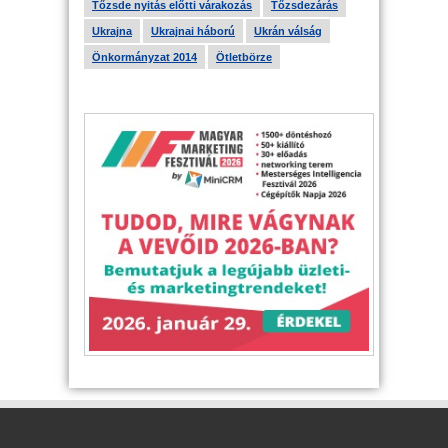
Tőzsde nyitás előtti várakozás
Tőzsdezárás
Ukrajna
Ukrajnai háború
Ukrán válság
Önkormányzat 2014
Ötletbörze