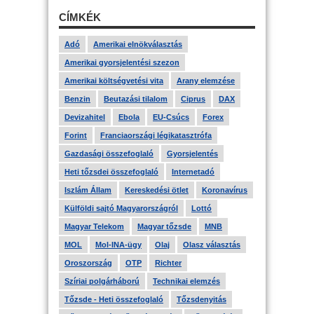
CÍMKÉK
Adó
Amerikai elnökválasztás
Amerikai gyorsjelentési szezon
Amerikai költségvetési vita
Arany elemzése
Benzin
Beutazási tilalom
Ciprus
DAX
Devizahitel
Ebola
EU-Csúcs
Forex
Forint
Franciaországi légikatasztrófa
Gazdasági összefoglaló
Gyorsjelentés
Heti tőzsdei összefoglaló
Internetadó
Iszlám Állam
Kereskedési ötlet
Koronavírus
Külföldi sajtó Magyarországról
Lottó
Magyar Telekom
Magyar tőzsde
MNB
MOL
Mol-INA-ügy
Olaj
Olasz választás
Oroszország
OTP
Richter
Szíriai polgárháború
Technikai elemzés
Tőzsde - Heti összefoglaló
Tőzsdenyitás