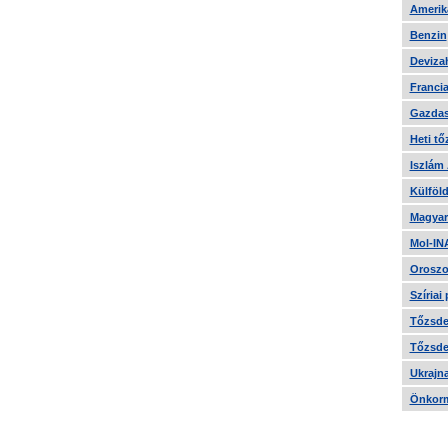
Amerika
Benzin
Devizah
Francia
Gazdas
Heti tő
Iszlám
Külföld
Magyar
Mol-IN
Oroszo
Szíriai
Tőzsde 
Tőzsde 
Ukrajn
Önkorm