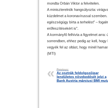
mondta Orbán Viktor a felvételen.
A miniszterelnök hangsúlyozta: virágv
küzdelmet a koronavírussal szemben. „
egészségügy bírta a terhelést” – fogal
erőfeszítésekért is”.
A kormányfő felhívta a figyelmet arra: 
sorrendben, ehhez pedig az kell, hogy h
vegyék fel az oltást, hogy minél hamar
(MTI)
Previous:
Az osztrák feldolgozóipar
lendületes növekedését jelzi a
Bank Austria márciusi BMI mut