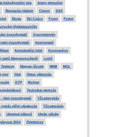
i költségvetési vita
Arany elemzése
Beutazási tilalom
Ciprus
DAX
itel
Ebola
EU-Csúcs
Forex
Forint
országi légikatasztrófa
ági összefoglaló
Gyorsjelentés
zsdei összefoglaló
Internetadó
 Állam
Kereskedési ötlet
Koronavírus
i sajtó Magyarországról
Lottó
 Telekom
Magyar tőzsde
MNB
MOL
A-ügy
Olaj
Olasz választás
rszág
OTP
Richter
 polgárháború
Technikai elemzés
- Heti összefoglaló
Tőzsdenyitás
nyitás előtti várakozás
Tőzsdezárás
a
Ukrajnai háború
Ukrán válság
ányzat 2014
Ötletbörze