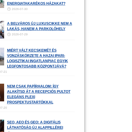
ENERGIATAKARÉKOS HÁZAKAT?
2026-07-30
A BELVÁROS ÚJ LUXUSCIKKE NEM A
LAKÁS, HANEM A PARKOLÓHELY
2026-07-29
MIÉRT VÁLT KECSKEMÉT ÉS
VONZÁSKÖRZETE A HAZAI IPARI-
LOGISZTIKAI INGATLANPIAC EGYIK
LEGFONTOSABB KÖZPONTJÁVÁ?
07-21
NEM CSAK PAPÍRHALOM: ÍGY
ALAKÍTSD ÁT A RECEPCIÓS PULTOT
ELEGÁNS PLEXI
PROSPEKTUSTARTÓKKAL
07-20
SEO, AEO ÉS GEO: A DIGITÁLIS
LÁTHATÓSÁG ÚJ ALAPPILLÉREI