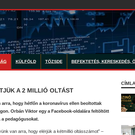
SÁG
KÜLFÖLD
TŐZSDE
BEFEKTETÉS, KERESKEDÉS, 
CÍMLA
JÜK A 2 MILLIÓ OLTÁST
n arra, hogy hétfőn a koronavírus ellen beoltottak
gon. Orbán Viktor egy a Facebook-oldalára feltöltött
ta a pedagógusokat.
lyünk van arra, hogy elérjük a kétmillió oltásszámot” –