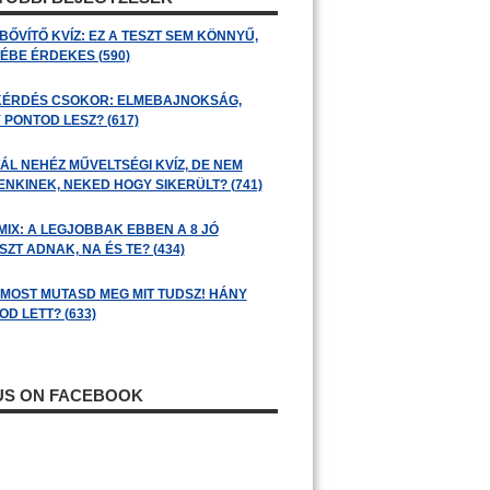
BŐVÍTŐ KVÍZ: EZ A TESZT SEM KÖNNYŰ,
ÉBE ÉRDEKES (590)
KÉRDÉS CSOKOR: ELMEBAJNOKSÁG,
 PONTOD LESZ? (617)
ÁL NEHÉZ MŰVELTSÉGI KVÍZ, DE NEM
ENKINEK, NEKED HOGY SIKERÜLT? (741)
MIX: A LEGJOBBAK EBBEN A 8 JÓ
ZT ADNAK, NA ÉS TE? (434)
: MOST MUTASD MEG MIT TUDSZ! HÁNY
D LETT? (633)
 US ON FACEBOOK