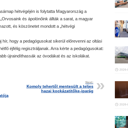
asárnap hétvégéjén is folytatta Magyarország a
Orvosaink és ápolónőink állták a sarat, a magyar
mazott, és köszönetet mondott a „hétvégi
új hír, hogy a pedagógusokat sikerül előrevenni az oltási
étfő éjfélig regisztráljanak. Arra kérte a pedagógusokat:
abb újraindíthassák az óvodákat és az iskolákat.
2026-
Next:
Komoly tehertől mentesült a teljes
hazai kockázatitőke-iparág
atója
2026-