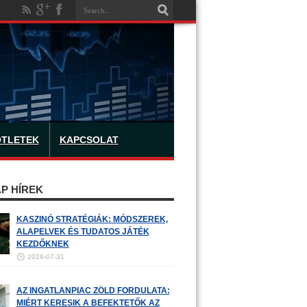
ÖTLETEK
KAPCSOLAT
P HÍREK
KASZINÓ STRATÉGIÁK: MÓDSZEREK,
ALAPELVEK ÉS TUDATOS JÁTÉK
KEZDŐKNEK
2026-07-31
AZ INGATLANPIAC ZÖLD FORDULATA:
MIÉRT KERESIK A BEFEKTETŐK AZ