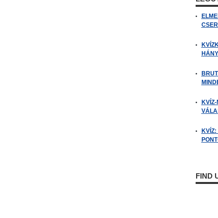
ELME
CSER
KVÍZ
HÁNY
BRUT
MIND
KVÍZ-
VÁLAS
KVÍZ
PONTO
FIND