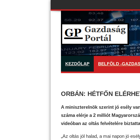
KEZDŐLAP
BELFÖLD -GAZDA
ORBÁN: HÉTFŐN ELÉRHET
A miniszterelnök szerint jó esély va
száma elérje a 2 milliót Magyarorszá
videóban az oltás felvételére biztat
„Az oltás jól halad, a mai napon jó esé