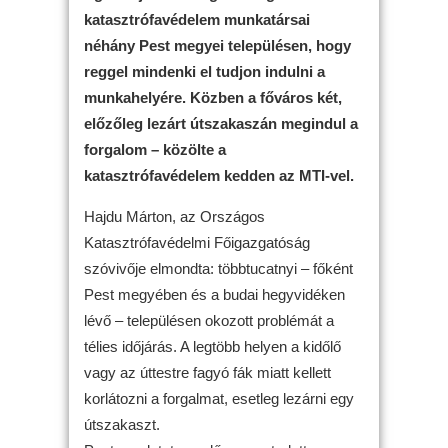
katasztrófavédelem munkatársai
néhány Pest megyei településen, hogy
reggel mindenki el tudjon indulni a
munkahelyére. Közben a főváros két,
előzőleg lezárt útszakaszán megindul a
forgalom – közölte a
katasztrófavédelem kedden az MTI-vel.
Hajdu Márton, az Országos
Katasztrófavédelmi Főigazgatóság
szóvivője elmondta: többtucatnyi – főként
Pest megyében és a budai hegyvidéken
lévő – településen okozott problémát a
télies időjárás. A legtöbb helyen a kidőlő
vagy az úttestre fagyó fák miatt kellett
korlátozni a forgalmat, esetleg lezárni egy
útszakaszt.