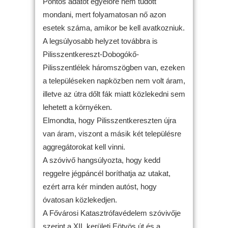
Pontos adatot egyelőre nem tudott
mondani, mert folyamatosan nő azon
esetek száma, amikor be kell avatkozniuk.
A legsúlyosabb helyzet továbbra is
Pilisszentkereszt-Dobogókő-
Pilisszentlélek háromszögben van, ezeken
a településeken napközben nem volt áram,
illetve az útra dőlt fák miatt közlekedni sem
lehetett a környéken.
Elmondta, hogy Pilisszentkereszten újra
van áram, viszont a másik két településre
aggregátorokat kell vinni.
A szóvivő hangsúlyozta, hogy kedd
reggelre jégpáncél boríthatja az utakat,
ezért arra kér minden autóst, hogy
óvatosan közlekedjen.
A Fővárosi Katasztrófavédelem szóvivője
szerint a XII. kerületi Eötvös út és a