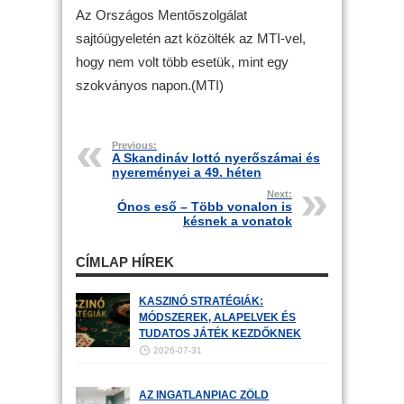
Az Országos Mentőszolgálat
sajtóügyeletén azt közölték az MTI-vel,
hogy nem volt több esetük, mint egy
szokványos napon.(MTI)
Previous:
A Skandináv lottó nyerőszámai és
nyereményei a 49. héten
Next:
Ónos eső – Több vonalon is
késnek a vonatok
CÍMLAP HÍREK
KASZINÓ STRATÉGIÁK:
MÓDSZEREK, ALAPELVEK ÉS
TUDATOS JÁTÉK KEZDŐKNEK
2026-07-31
AZ INGATLANPIAC ZÖLD