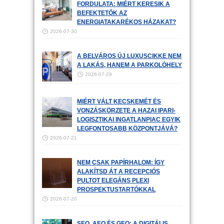
FORDULATA: MIÉRT KERESIK A
BEFEKTETŐK AZ
ENERGIATAKARÉKOS HÁZAKAT?
2026-07-30
A BELVÁROS ÚJ LUXUSCIKKE NEM
A LAKÁS, HANEM A PARKOLÓHELY
2026-07-29
MIÉRT VÁLT KECSKEMÉT ÉS
VONZÁSKÖRZETE A HAZAI IPARI-
LOGISZTIKAI INGATLANPIAC EGYIK
LEGFONTOSABB KÖZPONTJÁVÁ?
2026-07-21
NEM CSAK PAPÍRHALOM: ÍGY
ALAKÍTSD ÁT A RECEPCIÓS
PULTOT ELEGÁNS PLEXI
PROSPEKTUSTARTÓKKAL
2026-07-20
SEO, AEO ÉS GEO: A DIGITÁLIS