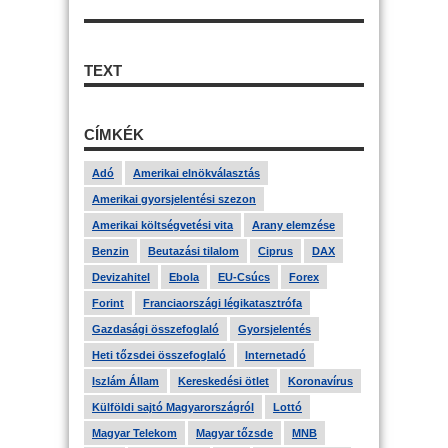
TEXT
CÍMKÉK
Adó
Amerikai elnökválasztás
Amerikai gyorsjelentési szezon
Amerikai költségvetési vita
Arany elemzése
Benzin
Beutazási tilalom
Ciprus
DAX
Devizahitel
Ebola
EU-Csúcs
Forex
Forint
Franciaországi légikatasztrófa
Gazdasági összefoglaló
Gyorsjelentés
Heti tőzsdei összefoglaló
Internetadó
Iszlám Állam
Kereskedési ötlet
Koronavírus
Külföldi sajtó Magyarországról
Lottó
Magyar Telekom
Magyar tőzsde
MNB