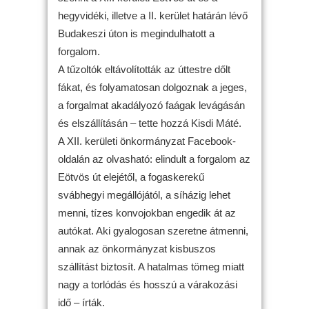
hegyvidéki, illetve a II. kerület határán lévő
Budakeszi úton is megindulhatott a
forgalom.
A tűzoltók eltávolították az úttestre dőlt
fákat, és folyamatosan dolgoznak a jeges,
a forgalmat akadályozó faágak levágásán
és elszállításán – tette hozzá Kisdi Máté.
A XII. kerületi önkormányzat Facebook-
oldalán az olvasható: elindult a forgalom az
Eötvös út elejétől, a fogaskerekű
svábhegyi megállójától, a síházig lehet
menni, tízes konvojokban engedik át az
autókat. Aki gyalogosan szeretne átmenni,
annak az önkormányzat kisbuszos
szállítást biztosít. A hatalmas tömeg miatt
nagy a torlódás és hosszú a várakozási
idő – írták.