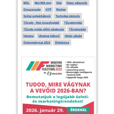
MOL
Mol-INA-ügy
Olaj
Olasz választás
Oroszország
OTP
Richter
Szíriai polgárháború
Technikai elemzés
Tőzsde - Heti összefoglaló
Tőzsdenyitás
Tőzsde nyitás előtti várakozás
Tőzsdezárás
Ukrajna
Ukrajnai háború
Ukrán válság
Önkormányzat 2014
Ötletbörze