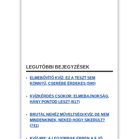
LEGUTÓBBI BEJEGYZÉSEK
ELMEBŐVÍTŐ KVÍZ: EZ A TESZT SEM
KÖNNYŰ, CSERÉBE ÉRDEKES (590)
KVÍZKÉRDÉS CSOKOR: ELMEBAJNOKSÁG,
HÁNY PONTOD LESZ? (617)
BRUTÁL NEHÉZ MŰVELTSÉGI KVÍZ, DE NEM
MINDENKINEK, NEKED HOGY SIKERÜLT?
(741)
KVÍZ-MIX: A LEGJOBBAK EBBEN A 8 JÓ