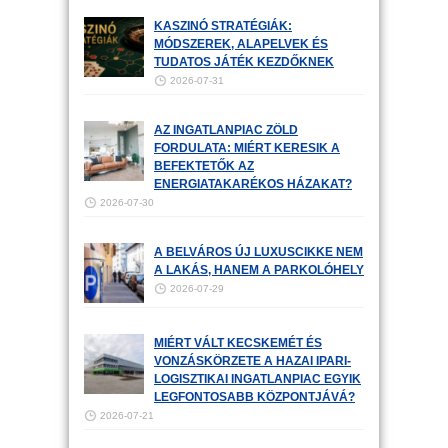
KASZINÓ STRATÉGIÁK:
MÓDSZEREK, ALAPELVEK ÉS
TUDATOS JÁTÉK KEZDŐKNEK
2026-07-31
AZ INGATLANPIAC ZÖLD
FORDULATA: MIÉRT KERESIK A
BEFEKTETŐK AZ
ENERGIATAKARÉKOS HÁZAKAT?
2026-07-30
A BELVÁROS ÚJ LUXUSCIKKE NEM
A LAKÁS, HANEM A PARKOLÓHELY
2026-07-29
MIÉRT VÁLT KECSKEMÉT ÉS
VONZÁSKÖRZETE A HAZAI IPARI-
LOGISZTIKAI INGATLANPIAC EGYIK
LEGFONTOSABB KÖZPONTJÁVÁ?
2026-07-21