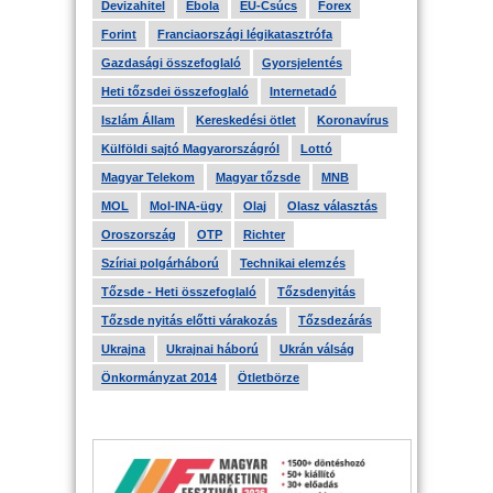
Devizahitel
Ebola
EU-Csúcs
Forex
Forint
Franciaországi légikatasztrófa
Gazdasági összefoglaló
Gyorsjelentés
Heti tőzsdei összefoglaló
Internetadó
Iszlám Állam
Kereskedési ötlet
Koronavírus
Külföldi sajtó Magyarországról
Lottó
Magyar Telekom
Magyar tőzsde
MNB
MOL
Mol-INA-ügy
Olaj
Olasz választás
Oroszország
OTP
Richter
Szíriai polgárháború
Technikai elemzés
Tőzsde - Heti összefoglaló
Tőzsdenyitás
Tőzsde nyitás előtti várakozás
Tőzsdezárás
Ukrajna
Ukrajnai háború
Ukrán válság
Önkormányzat 2014
Ötletbörze