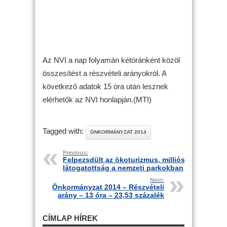
Az NVI a nap folyamán kétóránként közöl
összesítést a részvételi arányokról. A
következő adatok 15 óra után lesznek
elérhetők az NVI honlapján.(MTI)
Tagged with:
ÖNKORMÁNYZAT 2014
Previous:
Felpezsdült az ökoturizmus, milliós
látogatottság a nemzeti parkokban
Next:
Önkormányzat 2014 – Részvételi
arány – 13 óra – 23,53 százalék
CÍMLAP HÍREK