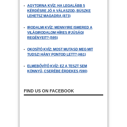
AGYTORNA KVÍZ: HA LEGALÁBB 5
KÉRDÉSRE JÓ A VÁLASZOD, BÜSZKE
LEHETSZ MAGADRA (873)
IRODALMI KVÍZ: MENNYIRE ISMERED A
VILÁGIRODALOM HÍRES IFJÚSÁGI
REGÉNYEIT? (595)
OKOSÍTÓ KVÍZ: MOST MUTASD MEG MIT
TUDSZ! HÁNY PONTOD LETT? (461)
ELMEBŐVÍTŐ KVÍZ: EZ A TESZT SEM
KÖNNYŰ, CSERÉBE ÉRDEKES (590)
FIND US ON FACEBOOK