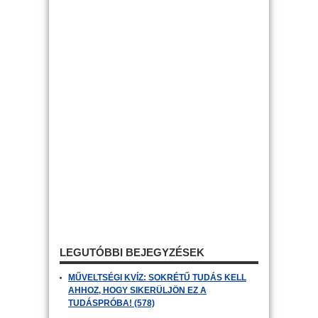
LEGUTÓBBI BEJEGYZÉSEK
MŰVELTSÉGI KVÍZ: SOKRÉTŰ TUDÁS KELL
AHHOZ, HOGY SIKERÜLJÖN EZ A
TUDÁSPRÓBA! (578)