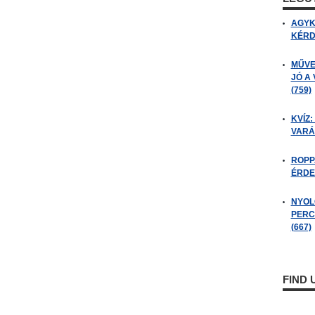
AGYK
KÉRDÉ
MŰVE
JÓ A
(759)
KVÍZ:
VARÁ
ROPP
ÉRDE
NYOL
PERC
(667)
FIND