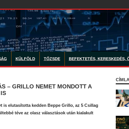
SÁG
KÜLFÖLD
TŐZSDE
BEFEKTETÉS, KERESKEDÉS, 
CÍMLA
S – GRILLO NEMET MONDOTT A
IS
 is elutasította kedden Beppe Grillo, az 5 Csillag
tebbé téve az olasz választások után kialakult