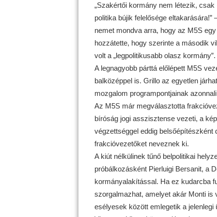
„Szakértői kormány nem létezik, csak p
politika bújik felelősége eltakarására!” –
nemet mondva arra, hogy az M5S egy e
hozzátette, hogy szerinte a második vi
volt a „legpolitikusabb olasz kormány”.
A legnagyobb párttá előlépett M5S vezé
balközéppel is. Grillo az egyetlen járh
mozgalom programpontjainak azonnali
Az M5S már megválasztotta frakcióvezet
bíróság jogi asszisztense vezeti, a kép
végzettséggel eddig belsőépítészként d
frakcióvezetőket neveznek ki.
A kiút nélkülinek tűnő belpolitikai hely
próbálkozásként Pierluigi Bersanit, a 
kormányalakítással. Ha ez kudarcba fu
szorgalmazhat, amelyet akár Monti is 
esélyesek között emlegetik a jelenlegi