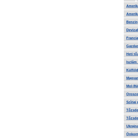
Amerika
Amerika
Benzin
Devizah
Francia
Gazdas
Heti tő
Iszlám
Külföld
Magyar
Mol-IN
Oroszo
Szíriai
Tőzsde 
Tőzsde 
Ukrajn
Önkorm