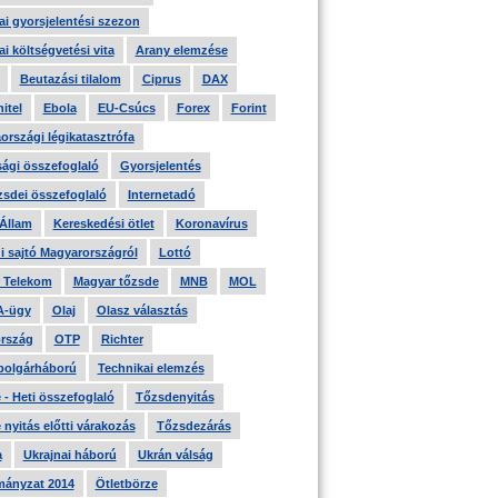
i gyorsjelentési szezon
i költségvetési vita
Arany elemzése
Beutazási tilalom
Ciprus
DAX
itel
Ebola
EU-Csúcs
Forex
Forint
országi légikatasztrófa
ági összefoglaló
Gyorsjelentés
zsdei összefoglaló
Internetadó
 Állam
Kereskedési ötlet
Koronavírus
i sajtó Magyarországról
Lottó
 Telekom
Magyar tőzsde
MNB
MOL
A-ügy
Olaj
Olasz választás
rszág
OTP
Richter
 polgárháború
Technikai elemzés
- Heti összefoglaló
Tőzsdenyitás
nyitás előtti várakozás
Tőzsdezárás
a
Ukrajnai háború
Ukrán válság
ányzat 2014
Ötletbörze