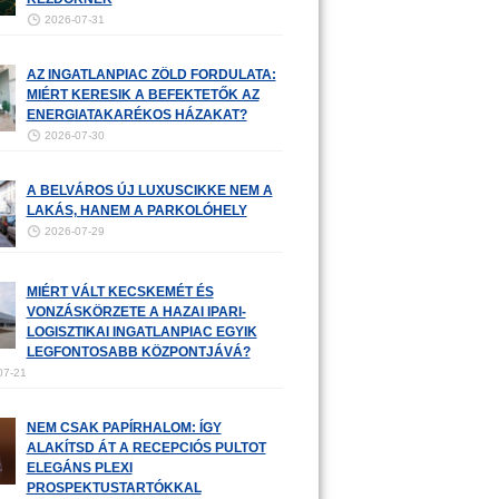
2026-07-31
AZ INGATLANPIAC ZÖLD FORDULATA:
MIÉRT KERESIK A BEFEKTETŐK AZ
ENERGIATAKARÉKOS HÁZAKAT?
2026-07-30
A BELVÁROS ÚJ LUXUSCIKKE NEM A
LAKÁS, HANEM A PARKOLÓHELY
2026-07-29
MIÉRT VÁLT KECSKEMÉT ÉS
VONZÁSKÖRZETE A HAZAI IPARI-
LOGISZTIKAI INGATLANPIAC EGYIK
LEGFONTOSABB KÖZPONTJÁVÁ?
07-21
NEM CSAK PAPÍRHALOM: ÍGY
ALAKÍTSD ÁT A RECEPCIÓS PULTOT
ELEGÁNS PLEXI
PROSPEKTUSTARTÓKKAL