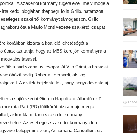
olitikai. A szakértői kormány fügefalevél, mely mögé a
 írta keddi blogjában (beppegrillo.it) Grillo, határozott
setleges szakértői kormányt támogasson. Grillo
lágháború óta a Mario Monti vezette szakértői csapat
re korábban kizárta a koalíció lehetőségét a
ató útnak azt tartja, hogy az M5S kerüljön kormányra a
 megvalósításával.
őit: a párt szenátusi csoportját Vito Crimi, a bresciai
viselőházit pedig Roberta Lombardi, aki jogi
olgozott. A civilek bejelentették, hogy negyedévente új
zetben a sajtó szerint Giorgio Napolitano államfő első
2026-
Demokrata Párt (PD) főtitkárát bízza majd meg a
llad, akkor Napolitano szakértői kormányt
vezethetne. Az esetleges szakértői kormány élére
 ügyvivő belügyminisztert, Annamaria Cancellierit és