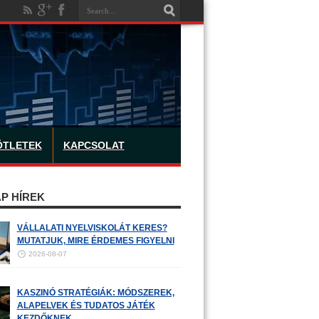
ÖTLETEK
KAPCSOLAT
P HÍREK
VÁLLALATI NYELVISKOLÁT KERES?
MUTATJUK, MIRE ÉRDEMES FIGYELNI
2026-08-07
KASZINÓ STRATÉGIÁK: MÓDSZEREK,
ALAPELVEK ÉS TUDATOS JÁTÉK
KEZDŐKNEK