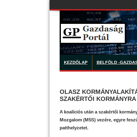
KEZDŐLAP
BELFÖLD -GAZDA
OLASZ KORMÁNYALAKÍTÁ
SZAKÉRTŐI KORMÁNYRA 
A koalíciós után a szakértői kormányt
Mozgalom (M5S) vezére, egyre feszül
patthelyzetet.