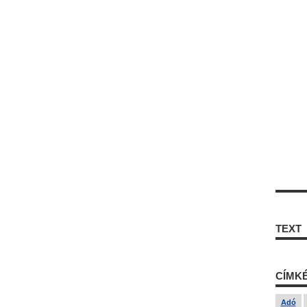
TEXT
CÍMK
Adó