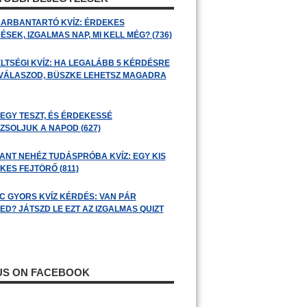
ARBANTARTÓ KVÍZ: ÉRDEKES
SEK, IZGALMAS NAP, MI KELL MÉG? (736)
LTSÉGI KVÍZ: HA LEGALÁBB 5 KÉRDÉSRE
 VÁLASZOD, BÜSZKE LEHETSZ MAGADRA
 EGY TESZT, ÉS ÉRDEKESSÉ
ZSOLJUK A NAPOD (627)
ANT NEHÉZ TUDÁSPRÓBA KVÍZ: EGY KIS
KES FEJTÖRŐ (811)
C GYORS KVÍZ KÉRDÉS: VAN PÁR
ED? JÁTSZD LE EZT AZ IZGALMAS QUIZT
 US ON FACEBOOK