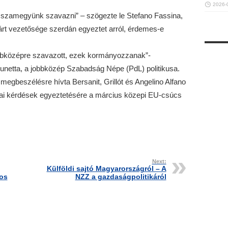
2026-
isszamegyünk szavazni” – szögezte le Stefano Fassina,
árt vezetősége szerdán egyeztet arról, érdemes-e
obbközépre szavazott, ezek kormányozzanak”-
unetta, a jobbközép Szabadság Népe (PdL) politikusa.
egbeszélésre hívta Bersanit, Grillót és Angelino Alfano
tikai kérdések egyeztetésére a március közepi EU-csúcs
Next:
Külföldi sajtó Magyarországról – A
os
NZZ a gazdaságpolitikáról