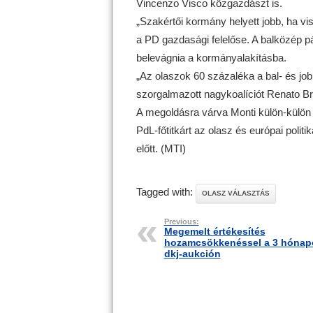
Vincenzo Visco közgazdászt is.
„Szakértői kormány helyett jobb, ha v
a PD gazdasági felelőse. A balközép p
belevágnia a kormányalakításba.
„Az olaszok 60 százaléka a bal- és j
szorgalmazott nagykoalíciót Renato Br
A megoldásra várva Monti külön-külön m
PdL-főtitkárt az olasz és európai poli
előtt. (MTI)
Tagged with:
OLASZ VÁLASZTÁS
Previous:
Megemelt értékesítés
hozamcsökkenéssel a 3 hónap
dkj-aukción