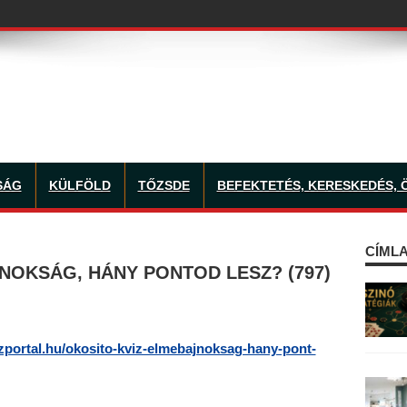
SÁG
KÜLFÖLD
TŐZSDE
BEFEKTETÉS, KERESKEDÉS, 
CÍMLA
NOKSÁG, HÁNY PONTOD LESZ? (797)
izportal.hu/okosito-kviz-elmebajnoksag-hany-pont-