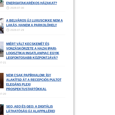
ENERGIATAKARÉKOS HÁZAKAT?
2026-07-30
A BELVÁROS ÚJ LUXUSCIKKE NEM A
LAKÁS, HANEM A PARKOLÓHELY
2026-07-29
MIÉRT VÁLT KECSKEMÉT ÉS
VONZÁSKÖRZETE A HAZAI IPARI-
LOGISZTIKAI INGATLANPIAC EGYIK
LEGFONTOSABB KÖZPONTJÁVÁ?
07-21
NEM CSAK PAPÍRHALOM: ÍGY
ALAKÍTSD ÁT A RECEPCIÓS PULTOT
ELEGÁNS PLEXI
PROSPEKTUSTARTÓKKAL
07-20
SEO, AEO ÉS GEO: A DIGITÁLIS
LÁTHATÓSÁG ÚJ ALAPPILLÉREI