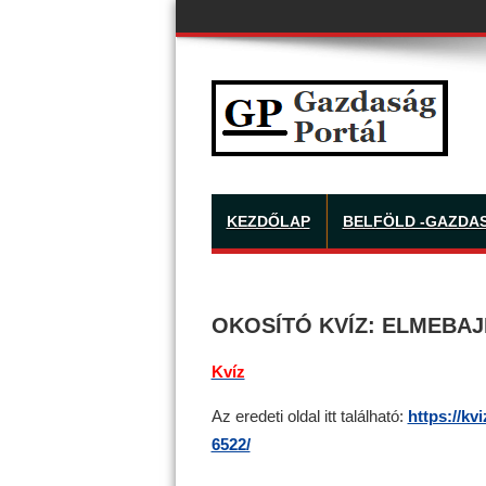
KEZDŐLAP
BELFÖLD -GAZDA
OKOSÍTÓ KVÍZ: ELMEBAJ
Kvíz
Az eredeti oldal itt található:
https://kv
6522/