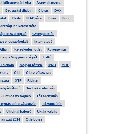
i költségvetési vita
Arany elemzése
Beutazási tilalom
Ciprus
DAX
itel
Ebola
EU-Csúcs
Forex
Forint
országi légikatasztrófa
ági összefoglaló
Gyorsjelentés
zsdei összefoglaló
Internetadó
 Állam
Kereskedési ötlet
Koronavírus
i sajtó Magyarországról
Lottó
 Telekom
Magyar tőzsde
MNB
MOL
A-ügy
Olaj
Olasz választás
rszág
OTP
Richter
 polgárháború
Technikai elemzés
- Heti összefoglaló
Tőzsdenyitás
nyitás előtti várakozás
Tőzsdezárás
a
Ukrajnai háború
Ukrán válság
ányzat 2014
Ötletbörze