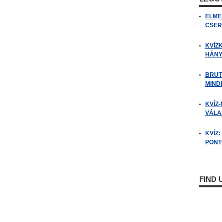
ELME
CSER
KVÍZ
HÁNY
BRUT
MIND
KVÍZ-
VÁLAS
KVÍZ
PONTO
FIND