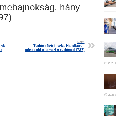
Elmebajnokság, hány
97)
Next:
unk
Tudásbővítő kvíz: Ha sikerül,
éz
mindenki elismeri a tudásod (737)
2026-
2026-