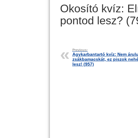
Okosító kvíz: 
pontod lesz? (7
Previous:
Agykarbantartó kvíz: Nem árul
zsákbamacskát, ez piszok neh
lesz! (957)