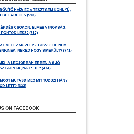
BŐVÍTŐ KVÍZ: EZ A TESZT SEM KÖNNYŰ,
ÉBE ÉRDEKES (590)
KÉRDÉS CSOKOR: ELMEBAJNOKSÁG,
 PONTOD LESZ? (617)
ÁL NEHÉZ MŰVELTSÉGI KVÍZ, DE NEM
ENKINEK, NEKED HOGY SIKERÜLT? (741)
MIX: A LEGJOBBAK EBBEN A 8 JÓ
ZT ADNAK, NA ÉS TE? (434)
: MOST MUTASD MEG MIT TUDSZ! HÁNY
D LETT? (633)
 US ON FACEBOOK