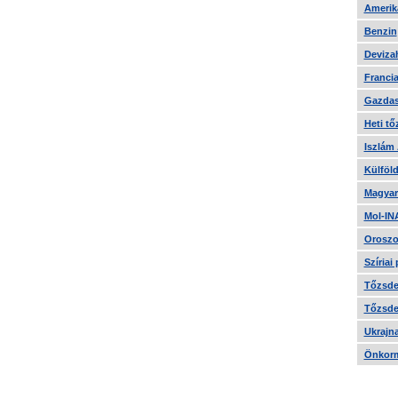
Amerika
Benzin
Devizah
Francia
Gazdas
Heti tő
Iszlám
Külföld
Magyar
Mol-IN
Oroszo
Szíriai
Tőzsde 
Tőzsde 
Ukrajn
Önkorm