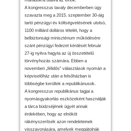
A kongresszus tavaly decemberben úgy
szavazta meg a 2015. szeptember 30-áig
tartó pénzügyi év költségvetésének utolsó,
1100 milliárd dolláros tételét, hogy a
belbiztonsági minisztérium működésére
szánt pénzügyi fedezet kérdését február
27-ig nyitva hagyta az új összetételű
törvényhozás számára. Ebben a
novemberi „félidős” választások nyomán a
képviselőház után a felsőházban is
többségbe kerültek a republikánusok.
A kongresszus republikánus tagjai a
nyomásgyakorlás eszközeként használják
a tárca büdzséjének ügyét annak
érdekében, hogy az elnököt
rákényszerítsék azon rendeleteinek
visszavonására, amelyek meggátolnák