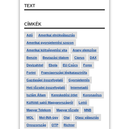
TEXT
CÍMKÉK
Adó
Amerikai elnökválasztás
Amerikai gyorsjelentési szezon
Amerikai költségvetési vita
Arany elemzése
Benzin
Beutazási tilalom
Ciprus
DAX
Devizahitel
Ebola
EU-Csúcs
Forex
Forint
Franciaországi légikatasztrófa
Gazdasági összefoglaló
Gyorsjelentés
Heti tőzsdei összefoglaló
Internetadó
Iszlám Állam
Kereskedési ötlet
Koronavírus
Külföldi sajtó Magyarországról
Lottó
Magyar Telekom
Magyar tőzsde
MNB
MOL
Mol-INA-ügy
Olaj
Olasz választás
Oroszország
OTP
Richter