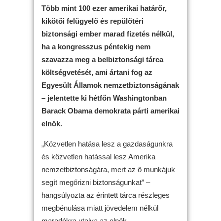
Több mint 100 ezer amerikai határőr,
kikötői felügyelő és repülőtéri
biztonsági ember marad fizetés nélkül,
ha a kongresszus péntekig nem
szavazza meg a belbiztonsági tárca
költségvetését, ami ártani fog az
Egyesült Államok nemzetbiztonságának
– jelentette ki hétfőn Washingtonban
Barack Obama demokrata párti amerikai
elnök.
„Közvetlen hatása lesz a gazdaságunkra
és közvetlen hatással lesz Amerika
nemzetbiztonságára, mert az ő munkájuk
segít megőrizni biztonságunkat” –
hangsúlyozta az érintett tárca részleges
megbénulása miatt jövedelem nélkül
maradókra utalva az elnök.