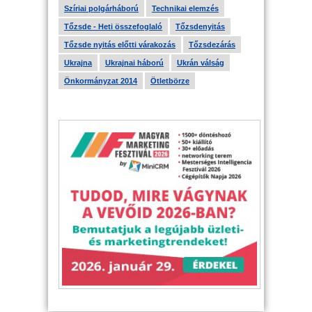
Szíriai polgárháború
Technikai elemzés
Tőzsde - Heti összefoglaló
Tőzsdenyitás
Tőzsde nyitás előtti várakozás
Tőzsdezárás
Ukrajna
Ukrajnai háború
Ukrán válság
Önkormányzat 2014
Ötletbörze