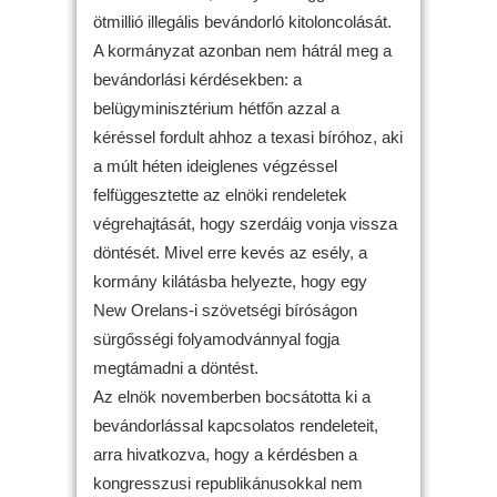
ötmillió illegális bevándorló kitoloncolását.
A kormányzat azonban nem hátrál meg a
bevándorlási kérdésekben: a
belügyminisztérium hétfőn azzal a
kéréssel fordult ahhoz a texasi bíróhoz, aki
a múlt héten ideiglenes végzéssel
felfüggesztette az elnöki rendeletek
végrehajtását, hogy szerdáig vonja vissza
döntését. Mivel erre kevés az esély, a
kormány kilátásba helyezte, hogy egy
New Orelans-i szövetségi bíróságon
sürgősségi folyamodvánnyal fogja
megtámadni a döntést.
Az elnök novemberben bocsátotta ki a
bevándorlással kapcsolatos rendeleteit,
arra hivatkozva, hogy a kérdésben a
kongresszusi republikánusokkal nem