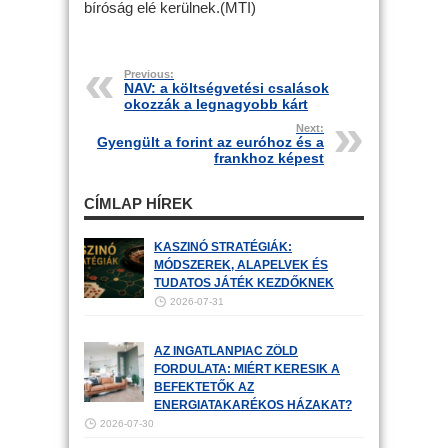
bíróság elé kerülnek.(MTI)
Previous:
NAV: a költségvetési csalások
okozzák a legnagyobb kárt
Next:
Gyengült a forint az euróhoz és a
frankhoz képest
CÍMLAP HÍREK
KASZINÓ STRATÉGIÁK:
MÓDSZEREK, ALAPELVEK ÉS
TUDATOS JÁTÉK KEZDŐKNEK
2026-07-31
AZ INGATLANPIAC ZÖLD
FORDULATA: MIÉRT KERESIK A
BEFEKTETŐK AZ
ENERGIATAKARÉKOS HÁZAKAT?
2026-07-30