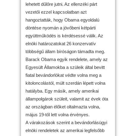
lehetett dűlőre jutni. Az ellenzéki párt
vezetői ezzel kapcsolatban azt
hangoztatták, hogy Obama egyoldalú
döntése nyomán a jövőbeni kétpárti
együttműködés is kérdésessé válik. Az
elnöki határozatokat 26 konzervatív
többségű állam bíróságon támadta meg.
Barack Obama egyik rendelete, amely az
Egyesült Államokba a szüleik által bevitt
fiatal bevándorlókat védte volna meg a
kitoloncolástól, múlt szerdán lépett volna
hatályba. Egy másik, amely amerikai
állampolgárok szüleit, valamit az évek óta
az országban élőket oltalmazta volna,
május 19-től lett volna érvényes.
A várakozások szerint a bevándorlásügyi
elnöki rendeletek az amerikai legfelsőbb