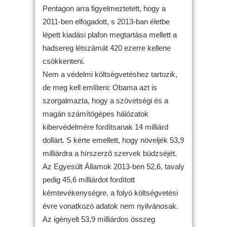
Pentagon arra figyelmeztetett, hogy a
2011-ben elfogadott, s 2013-ban életbe
lépett kiadási plafon megtartása mellett a
hadsereg létszámát 420 ezerre kellene
csökkenteni.
Nem a védelmi költségvetéshez tartozik,
de meg kell említeni: Obama azt is
szorgalmazta, hogy a szövetségi és a
magán számítógépes hálózatok
kibervédelmére fordítsanak 14 milliárd
dollárt. S kérte emellett, hogy növeljék 53,9
milliárdra a hírszerző szervek büdzséjét.
Az Egyesült Államok 2013-ben 52,6, tavaly
pedig 45,6 milliárdot fordított
kémtevékenységre, a folyó költségvetési
évre vonatkozó adatok nem nyilvánosak.
Az igényelt 53,9 milliárdos összeg