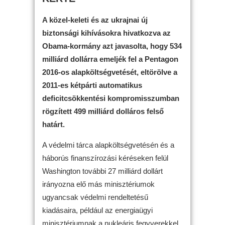
A közel-keleti és az ukrajnai új
biztonsági kihívásokra hivatkozva az
Obama-kormány azt javasolta, hogy 534
milliárd dollárra emeljék fel a Pentagon
2016-os alapköltségvetését, eltörölve a
2011-es kétpárti automatikus
deficitcsökkentési kompromisszumban
rögzített 499 milliárd dolláros felső
határt.
A védelmi tárca alapköltségvetésén és a
háborús finanszírozási kéréseken felül
Washington további 27 milliárd dollárt
irányozna elő más minisztériumok
ugyancsak védelmi rendeltetésű
kiadásaira, például az energiaügyi
minisztériumnak a nukleáris fegyverekkel