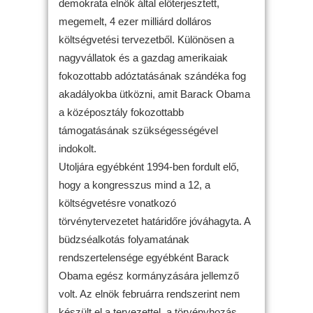
demokrata elnök által előterjesztett,
megemelt, 4 ezer milliárd dolláros
költségvetési tervezetből. Különösen a
nagyvállatok és a gazdag amerikaiak
fokozottabb adóztatásának szándéka fog
akadályokba ütközni, amit Barack Obama
a középosztály fokozottabb
támogatásának szükségességével
indokolt.
Utoljára egyébként 1994-ben fordult elő,
hogy a kongresszus mind a 12, a
költségvetésre vonatkozó
törvénytervezetet határidőre jóváhagyta. A
büdzséalkotás folyamatának
rendszertelensége egyébként Barack
Obama egész kormányzására jellemző
volt. Az elnök februárra rendszerint nem
készült el a tervezettel, a törvényhozás