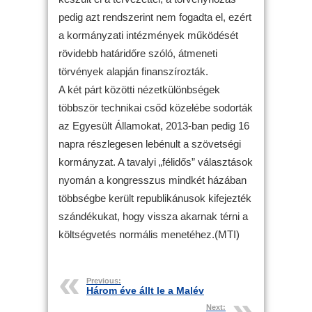
pedig azt rendszerint nem fogadta el, ezért
a kormányzati intézmények működését
rövidebb határidőre szóló, átmeneti
törvények alapján finanszírozták.
A két párt közötti nézetkülönbségek
többször technikai csőd közelébe sodorták
az Egyesült Államokat, 2013-ban pedig 16
napra részlegesen lebénult a szövetségi
kormányzat. A tavalyi „félidős” választások
nyomán a kongresszus mindkét házában
többségbe került republikánusok kifejezték
szándékukat, hogy vissza akarnak térni a
költségvetés normális menetéhez.(MTI)
Previous:
Három éve állt le a Malév
Next: