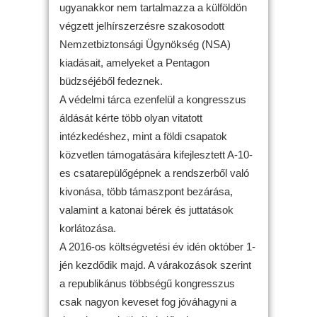
ugyanakkor nem tartalmazza a külföldön
végzett jelhírszerzésre szakosodott
Nemzetbiztonsági Ügynökség (NSA)
kiadásait, amelyeket a Pentagon
büdzséjéből fedeznek.
A védelmi tárca ezenfelül a kongresszus
áldását kérte több olyan vitatott
intézkedéshez, mint a földi csapatok
közvetlen támogatására kifejlesztett A-10-
es csatarepülőgépnek a rendszerből való
kivonása, több támaszpont bezárása,
valamint a katonai bérek és juttatások
korlátozása.
A 2016-os költségvetési év idén október 1-
jén kezdődik majd. A várakozások szerint
a republikánus többségű kongresszus
csak nagyon keveset fog jóváhagyni a