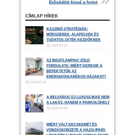
Erősödött kissé a forint
CÍMLAP HÍREK
KASZINÓ STRATÉGIÁK:
MÓDSZEREK, ALAPELVEK ÉS
TUDATOS JÁTÉK KEZDŐKNEK
2026-07-31
AZ INGATLANPIAC ZÖLD
FORDULATA: MIÉRT KERESIK A
BEFEKTETŐK AZ
ENERGIATAKARÉKOS HÁZAKAT?
2026-07-30
A BELVÁROS ÚJ LUXUSCIKKE NEM
A LAKÁS, HANEM A PARKOLÓHELY
2026-07-29
MIÉRT VÁLT KECSKEMÉT ÉS
VONZÁSKÖRZETE A HAZAI IPARI-