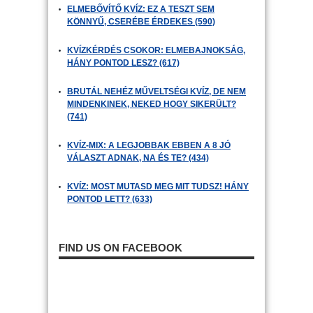
ELMEBŐVÍTŐ KVÍZ: EZ A TESZT SEM
KÖNNYŰ, CSERÉBE ÉRDEKES (590)
KVÍZKÉRDÉS CSOKOR: ELMEBAJNOKSÁG,
HÁNY PONTOD LESZ? (617)
BRUTÁL NEHÉZ MŰVELTSÉGI KVÍZ, DE NEM
MINDENKINEK, NEKED HOGY SIKERÜLT?
(741)
KVÍZ-MIX: A LEGJOBBAK EBBEN A 8 JÓ
VÁLASZT ADNAK, NA ÉS TE? (434)
KVÍZ: MOST MUTASD MEG MIT TUDSZ! HÁNY
PONTOD LETT? (633)
FIND US ON FACEBOOK