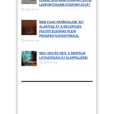
LOGISZTIKAI INGATLANPIAC EGYIK
LEGFONTOSABB KÖZPONTJÁVÁ?
2026-07-21
NEM CSAK PAPÍRHALOM: ÍGY
ALAKÍTSD ÁT A RECEPCIÓS
PULTOT ELEGÁNS PLEXI
PROSPEKTUSTARTÓKKAL
2026-07-20
SEO, AEO ÉS GEO: A DIGITÁLIS
LÁTHATÓSÁG ÚJ ALAPPILLÉREI
2026-07-16