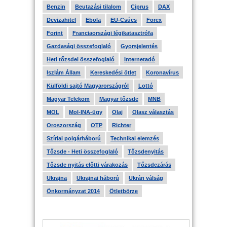
Benzin
Beutazási tilalom
Ciprus
DAX
Devizahitel
Ebola
EU-Csúcs
Forex
Forint
Franciaországi légikatasztrófa
Gazdasági összefoglaló
Gyorsjelentés
Heti tőzsdei összefoglaló
Internetadó
Iszlám Állam
Kereskedési ötlet
Koronavírus
Külföldi sajtó Magyarországról
Lottó
Magyar Telekom
Magyar tőzsde
MNB
MOL
Mol-INA-ügy
Olaj
Olasz választás
Oroszország
OTP
Richter
Szíriai polgárháború
Technikai elemzés
Tőzsde - Heti összefoglaló
Tőzsdenyitás
Tőzsde nyitás előtti várakozás
Tőzsdezárás
Ukrajna
Ukrajnai háború
Ukrán válság
Önkormányzat 2014
Ötletbörze