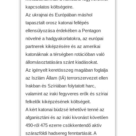
kapcsolatos költségeire.
Az ukrajnai és Európában máshol
tapasztalt orosz katonai fellépés
ellensúlyozása érdekében a Pentagon
növelné a hadgyakorlatokra, az európai
partnerek kiképzésére és az amerikai
katonáknak a térségben rotációban való
állomásoztatására szánt kiadásokat.
Az igényelt keretösszeg magában foglalja
az Iszlám Állam (IÁ) terrorszervezet ellen
Irakban és Szíriában folytatott harc,
valamint az iraki fegyveres erők és szíriai
felkelők kiképzésének költségeit.
A kért katonai büdzsé lehetővé tenné az
afganisztáni és az iraki kivonást követően
490-ről 475 ezerre csökkentendő aktív
szárazföldi hadsereg fenntartását. A