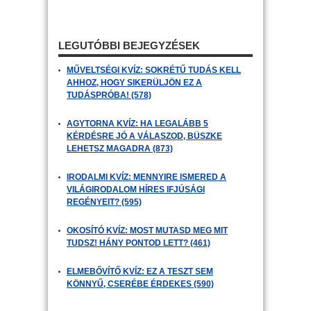
LEGUTÓBBI BEJEGYZÉSEK
MŰVELTSÉGI KVÍZ: SOKRÉTŰ TUDÁS KELL
AHHOZ, HOGY SIKERÜLJÖN EZ A
TUDÁSPRÓBA! (578)
AGYTORNA KVÍZ: HA LEGALÁBB 5
KÉRDÉSRE JÓ A VÁLASZOD, BÜSZKE
LEHETSZ MAGADRA (873)
IRODALMI KVÍZ: MENNYIRE ISMERED A
VILÁGIRODALOM HÍRES IFJÚSÁGI
REGÉNYEIT? (595)
OKOSÍTÓ KVÍZ: MOST MUTASD MEG MIT
TUDSZ! HÁNY PONTOD LETT? (461)
ELMEBŐVÍTŐ KVÍZ: EZ A TESZT SEM
KÖNNYŰ, CSERÉBE ÉRDEKES (590)