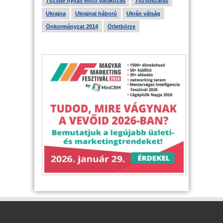
Tőzsde nyitás előtti várakozás
Tőzsdezárás
Ukrajna
Ukrajnai háború
Ukrán válság
Önkormányzat 2014
Ötletbörze