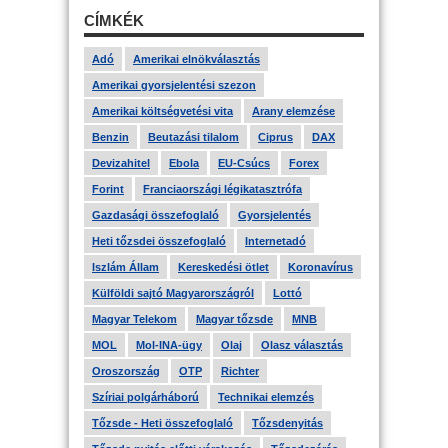
CÍMKÉK
Adó
Amerikai elnökválasztás
Amerikai gyorsjelentési szezon
Amerikai költségvetési vita
Arany elemzése
Benzin
Beutazási tilalom
Ciprus
DAX
Devizahitel
Ebola
EU-Csúcs
Forex
Forint
Franciaországi légikatasztrófa
Gazdasági összefoglaló
Gyorsjelentés
Heti tőzsdei összefoglaló
Internetadó
Iszlám Állam
Kereskedési ötlet
Koronavírus
Külföldi sajtó Magyarországról
Lottó
Magyar Telekom
Magyar tőzsde
MNB
MOL
Mol-INA-ügy
Olaj
Olasz választás
Oroszország
OTP
Richter
Szíriai polgárháború
Technikai elemzés
Tőzsde - Heti összefoglaló
Tőzsdenyitás