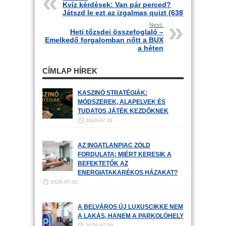
Kvíz kérdések: Van pár perced?
Játszd le ezt az izgalmas quizt (638)
Next:
Heti tőzsdei összefoglaló –
Emelkedő forgalomban nőtt a BUX
a héten
CÍMLAP HÍREK
KASZINÓ STRATÉGIÁK:
MÓDSZEREK, ALAPELVEK ÉS
TUDATOS JÁTÉK KEZDŐKNEK
2026-07-31
AZ INGATLANPIAC ZÖLD
FORDULATA: MIÉRT KERESIK A
BEFEKTETŐK AZ
ENERGIATAKARÉKOS HÁZAKAT?
2026-07-30
A BELVÁROS ÚJ LUXUSCIKKE NEM
A LAKÁS, HANEM A PARKOLÓHELY
2026-07-29