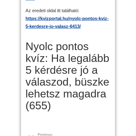
Az eredeti oldal itt található:
https://kvizportal.hu/nyolc-pontos-kviz-
5-kerdesre-jo-valasz-6413/
Nyolc pontos
kvíz: Ha legalább
5 kérdésre jó a
válaszod, büszke
lehetsz magadra
(655)
Previous: