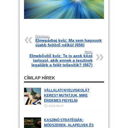
Previous:
Elmepárbaj kvíz: Ma sem hagyunk
újabb fejtörő nélkül (656)
Next:
Elmebővítő kvíz: Te is azok közé
tartozol, akik ennek a tesztnek
legalább a felét teljesítik? (667)
CÍMLAP HÍREK
VÁLLALATI NYELVISKOLÁT
KERES? MUTATJUK, MIRE
ÉRDEMES FIGYELNI
2026-08-07
KASZINÓ STRATÉGIÁK:
MÓDSZEREK, ALAPELVEK ÉS