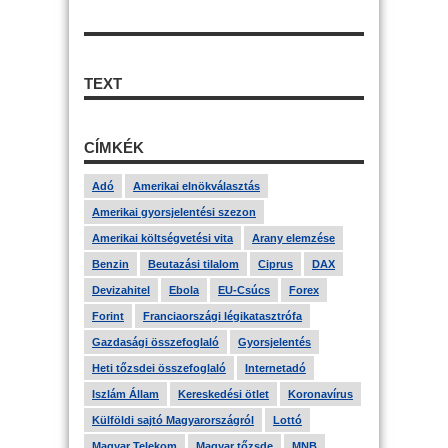
TEXT
CÍMKÉK
Adó
Amerikai elnökválasztás
Amerikai gyorsjelentési szezon
Amerikai költségvetési vita
Arany elemzése
Benzin
Beutazási tilalom
Ciprus
DAX
Devizahitel
Ebola
EU-Csúcs
Forex
Forint
Franciaországi légikatasztrófa
Gazdasági összefoglaló
Gyorsjelentés
Heti tőzsdei összefoglaló
Internetadó
Iszlám Állam
Kereskedési ötlet
Koronavírus
Külföldi sajtó Magyarországról
Lottó
Magyar Telekom
Magyar tőzsde
MNB