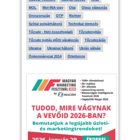
MOL
Mol-INA-ügy
Olaj
Olasz választás
Oroszország
OTP
Richter
Szíriai polgárháború
Technikai elemzés
Tőzsde - Heti összefoglaló
Tőzsdenyitás
Tőzsde nyitás előtti várakozás
Tőzsdezárás
Ukrajna
Ukrajnai háború
Ukrán válság
Önkormányzat 2014
Ötletbörze