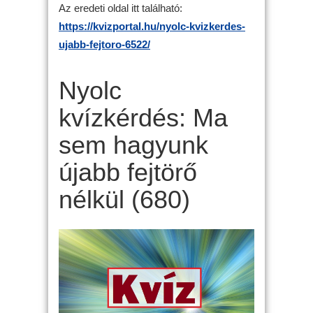
Az eredeti oldal itt található:
https://kvizportal.hu/nyolc-kvizkerdes-
ujabb-fejtoro-6522/
Nyolc
kvízkérdés: Ma
sem hagyunk
újabb fejtörő
nélkül (680)