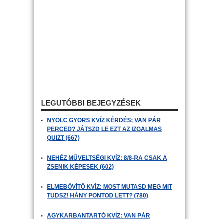
LEGUTÓBBI BEJEGYZÉSEK
NYOLC GYORS KVÍZ KÉRDÉS: VAN PÁR
PERCED? JÁTSZD LE EZT AZ IZGALMAS
QUIZT (667)
NEHÉZ MŰVELTSÉGI KVÍZ: 8/8-RA CSAK A
ZSENIK KÉPESEK (602)
ELMEBŐVÍTŐ KVÍZ: MOST MUTASD MEG MIT
TUDSZ! HÁNY PONTOD LETT? (780)
AGYKARBANTARTÓ KVÍZ: VAN PÁR