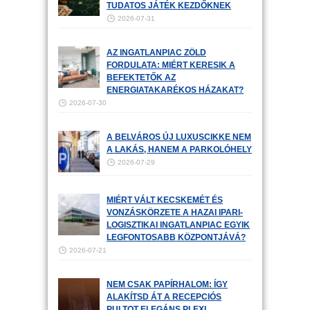
TUDATOS JÁTÉK KEZDŐKNEK
2026-07-31
AZ INGATLANPIAC ZÖLD
FORDULATA: MIÉRT KERESIK A
BEFEKTETŐK AZ
ENERGIATAKARÉKOS HÁZAKAT?
2026-07-30
A BELVÁROS ÚJ LUXUSCIKKE NEM
A LAKÁS, HANEM A PARKOLÓHELY
2026-07-29
MIÉRT VÁLT KECSKEMÉT ÉS
VONZÁSKÖRZETE A HAZAI IPARI-
LOGISZTIKAI INGATLANPIAC EGYIK
LEGFONTOSABB KÖZPONTJÁVÁ?
2026-07-21
NEM CSAK PAPÍRHALOM: ÍGY
ALAKÍTSD ÁT A RECEPCIÓS
PULTOT ELEGÁNS PLEXI