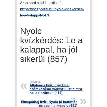
Az eredeti oldal itt található:
https://kvizportal.hu/nyolc-kvizkerdes-
le-a-kalappal-647/
Nyolc
kvízkérdés: Le a
kalappal, ha jól
sikerül (857)
Previous:
Általános kvíz: Egy kicsi
szórakozásra vágysz? Ezt a mixt
neked szántuk (419)
Next:
Elmepárbaj kvíz: Nyolc jó kattintás
és egy kis mosoly (691)