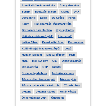
Amerikai költségvetési vita
Arany elemzése
Benzin
Beutazási tilalom
Ciprus
DAX
Devizahitel
Ebola
EU-Csúcs
Forex
Forint
Franciaországi légikatasztrófa
Gazdasági összefoglaló
Gyorsjelentés
Heti tőzsdei összefoglaló
Internetadó
Iszlám Állam
Kereskedési ötlet
Koronavírus
Külföldi sajtó Magyarországról
Lottó
Magyar Telekom
Magyar tőzsde
MNB
MOL
Mol-INA-ügy
Olaj
Olasz választás
Oroszország
OTP
Richter
Szíriai polgárháború
Technikai elemzés
Tőzsde - Heti összefoglaló
Tőzsdenyitás
Tőzsde nyitás előtti várakozás
Tőzsdezárás
Ukrajna
Ukrajnai háború
Ukrán válság
Önkormányzat 2014
Ötletbörze