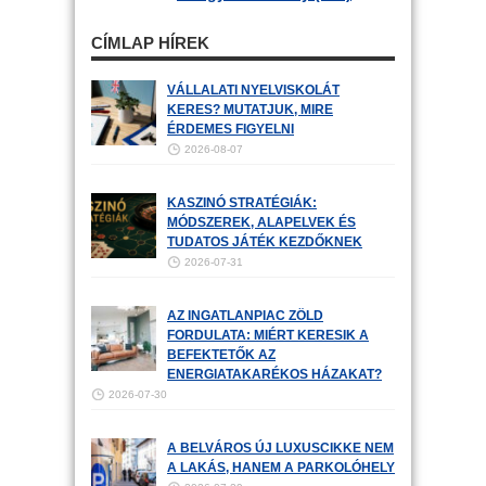
CÍMLAP HÍREK
VÁLLALATI NYELVISKOLÁT
KERES? MUTATJUK, MIRE
ÉRDEMES FIGYELNI
2026-08-07
KASZINÓ STRATÉGIÁK:
MÓDSZEREK, ALAPELVEK ÉS
TUDATOS JÁTÉK KEZDŐKNEK
2026-07-31
AZ INGATLANPIAC ZÖLD
FORDULATA: MIÉRT KERESIK A
BEFEKTETŐK AZ
ENERGIATAKARÉKOS HÁZAKAT?
2026-07-30
A BELVÁROS ÚJ LUXUSCIKKE NEM
A LAKÁS, HANEM A PARKOLÓHELY