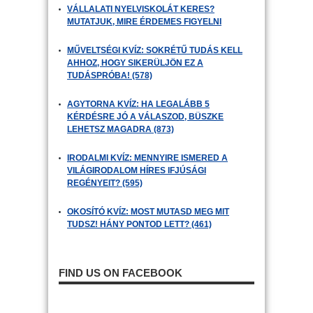
VÁLLALATI NYELVISKOLÁT KERES?
MUTATJUK, MIRE ÉRDEMES FIGYELNI
MŰVELTSÉGI KVÍZ: SOKRÉTŰ TUDÁS KELL
AHHOZ, HOGY SIKERÜLJÖN EZ A
TUDÁSPRÓBA! (578)
AGYTORNA KVÍZ: HA LEGALÁBB 5
KÉRDÉSRE JÓ A VÁLASZOD, BÜSZKE
LEHETSZ MAGADRA (873)
IRODALMI KVÍZ: MENNYIRE ISMERED A
VILÁGIRODALOM HÍRES IFJÚSÁGI
REGÉNYEIT? (595)
OKOSÍTÓ KVÍZ: MOST MUTASD MEG MIT
TUDSZ! HÁNY PONTOD LETT? (461)
FIND US ON FACEBOOK