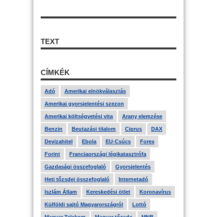
TEXT
CÍMKÉK
Adó
Amerikai elnökválasztás
Amerikai gyorsjelentési szezon
Amerikai költségvetési vita
Arany elemzése
Benzin
Beutazási tilalom
Ciprus
DAX
Devizahitel
Ebola
EU-Csúcs
Forex
Forint
Franciaországi légikatasztrófa
Gazdasági összefoglaló
Gyorsjelentés
Heti tőzsdei összefoglaló
Internetadó
Iszlám Állam
Kereskedési ötlet
Koronavírus
Külföldi sajtó Magyarországról
Lottó