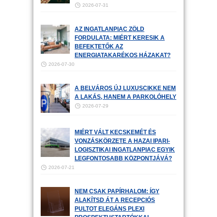
2026-07-31
AZ INGATLANPIAC ZÖLD
FORDULATA: MIÉRT KERESIK A
BEFEKTETŐK AZ
ENERGIATAKARÉKOS HÁZAKAT?
2026-07-30
A BELVÁROS ÚJ LUXUSCIKKE NEM
A LAKÁS, HANEM A PARKOLÓHELY
2026-07-29
MIÉRT VÁLT KECSKEMÉT ÉS
VONZÁSKÖRZETE A HAZAI IPARI-
LOGISZTIKAI INGATLANPIAC EGYIK
LEGFONTOSABB KÖZPONTJÁVÁ?
2026-07-21
NEM CSAK PAPÍRHALOM: ÍGY
ALAKÍTSD ÁT A RECEPCIÓS
PULTOT ELEGÁNS PLEXI