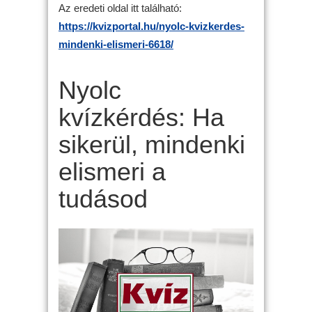
Az eredeti oldal itt található:
https://kvizportal.hu/nyolc-kvizkerdes-
mindenki-elismeri-6618/
Nyolc
kvízkérdés: Ha
sikerül, mindenki
elismeri a
tudásod