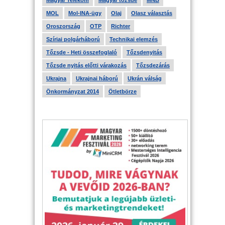
Magyar Telekom
Magyar tőzsde
MNB
MOL
Mol-INA-ügy
Olaj
Olasz választás
Oroszország
OTP
Richter
Szíriai polgárháború
Technikai elemzés
Tőzsde - Heti összefoglaló
Tőzsdenyitás
Tőzsde nyitás előtti várakozás
Tőzsdezárás
Ukrajna
Ukrajnai háború
Ukrán válság
Önkormányzat 2014
Ötletbörze