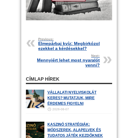
Previous:
Elmepárbaj kvíz: Megbirkózol
ezekkel a kérdésekkel?
Next:
Mennyiért lehet most nyaralót
venni?
CÍMLAP HÍREK
VÁLLALATI NYELVISKOLÁT
KERES? MUTATJUK, MIRE
ÉRDEMES FIGYELNI
2026-08-07
KASZINÓ STRATÉGIÁK:
MÓDSZEREK, ALAPELVEK ÉS
TUDATOS JÁTÉK KEZDŐKNEK