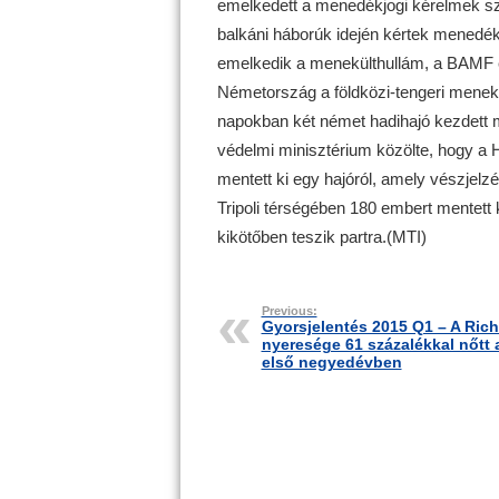
emelkedett a menedékjogi kérelmek sz
balkáni háborúk idején kértek mened
emelkedik a menekülthullám, a BAMF el
Németország a földközi-tengeri menekül
napokban két német hadihajó kezdett m
védelmi minisztérium közölte, hogy a
mentett ki egy hajóról, amely vészjelzést
Tripoli térségében 180 embert mentett k
kikötőben teszik partra.(MTI)
Previous:
Gyorsjelentés 2015 Q1 – A Rich
nyeresége 61 százalékkal nőtt 
első negyedévben