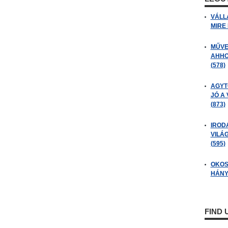
VÁLL
MIRE
MŰVE
AHHO
(578)
AGYT
JÓ A
(873)
IROD
VILÁ
(595)
OKOS
HÁNY
FIND