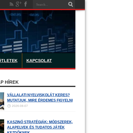
ÖTLETEK
KAPCSOLAT
P HÍREK
VÁLLALATI NYELVISKOLÁT KERES?
MUTATJUK, MIRE ÉRDEMES FIGYELNI
2026-08-07
KASZINÓ STRATÉGIÁK: MÓDSZEREK,
ALAPELVEK ÉS TUDATOS JÁTÉK
KEZDŐKNEK