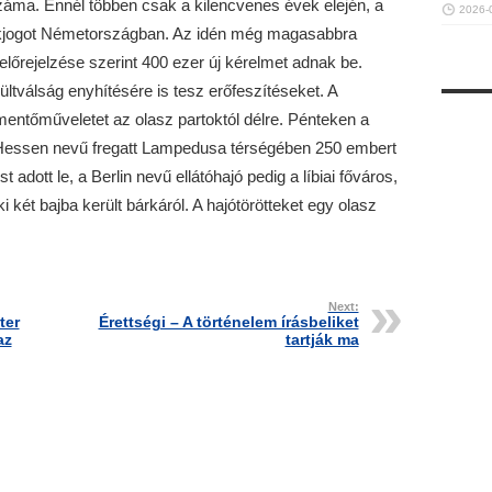
áma. Ennél többen csak a kilencvenes évek elején, a
2026-
ékjogot Németországban. Az idén még magasabbra
őrejelzése szerint 400 ezer új kérelmet adnak be.
tválság enyhítésére is tesz erőfeszítéseket. A
entőműveletet az olasz partoktól délre. Pénteken a
 Hessen nevű fregatt Lampedusa térségében 250 embert
 adott le, a Berlin nevű ellátóhajó pedig a líbiai főváros,
i két bajba került bárkáról. A hajótörötteket egy olasz
Next:
ter
Érettségi – A történelem írásbeliket
az
tartják ma