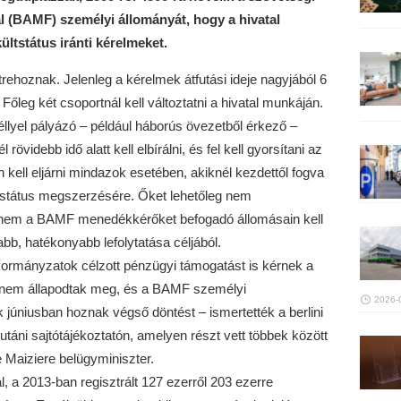
l (BAMF) személyi állományát, hogy a hivatal
tstátus iránti kérelmeket.
étrehoznak. Jelenleg a kérelmek átfutási ideje nagyjából 6
Főleg két csoportnál kell változtatni a hivatal munkáján.
llyel pályázó – például háborús övezetből érkező –
videbb idő alatt kell elbírálni, és fel kell gyorsítani az
kell eljárni mindazok esetében, akiknél kezdettől fogva
tstátus megszerzésére. Őket lehetőleg nem
nem a BAMF menedékkérőket befogadó állomásain kell
abb, hatékonyabb lefolytatása céljából.
kormányzatok célzott pénzügyi támogatást is kérnek a
e nem állapodtak meg, és a BAMF személyi
2026-
 júniusban hoznak végső döntést – ismertették a berlini
 utáni sajtótájékoztatón, amelyen részt vett többek között
 Maiziere belügyminiszter.
 a 2013-ban regisztrált 127 ezerről 203 ezerre