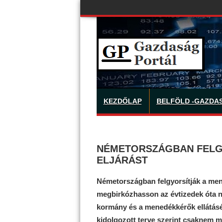
KEZDŐLAP
BELFÖLD -GAZDA
NÉMETORSZÁGBAN FELG
ELJÁRÁST
Németországban felgyorsítják a men
megbirkózhasson az évtizedek óta n
kormány és a menedékkérők ellátásé
kidolgozott terve szerint csaknem m