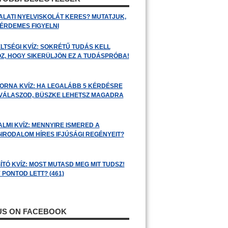
ALATI NYELVISKOLÁT KERES? MUTATJUK,
 ÉRDEMES FIGYELNI
LTSÉGI KVÍZ: SOKRÉTŰ TUDÁS KELL
Z, HOGY SIKERÜLJÖN EZ A TUDÁSPRÓBA!
ORNA KVÍZ: HA LEGALÁBB 5 KÉRDÉSRE
 VÁLASZOD, BÜSZKE LEHETSZ MAGADRA
ALMI KVÍZ: MENNYIRE ISMERED A
GIRODALOM HÍRES IFJÚSÁGI REGÉNYEIT?
ÍTÓ KVÍZ: MOST MUTASD MEG MIT TUDSZ!
 PONTOD LETT? (461)
 US ON FACEBOOK