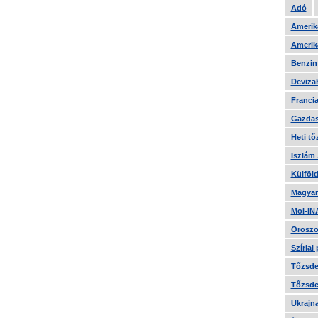
Adó
Amerika
Amerika
Benzin
Devizah
Francia
Gazdas
Heti tő
Iszlám
Külföld
Magyar
Mol-IN
Oroszo
Szíriai
Tőzsde 
Tőzsde 
Ukrajn