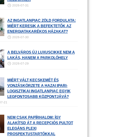
2026-07-31
AZ INGATLANPIAC ZÖLD FORDULATA:
MIÉRT KERESIK A BEFEKTETŐK AZ
ENERGIATAKARÉKOS HÁZAKAT?
2026-07-30
A BELVÁROS ÚJ LUXUSCIKKE NEM A
LAKÁS, HANEM A PARKOLÓHELY
2026-07-29
MIÉRT VÁLT KECSKEMÉT ÉS
VONZÁSKÖRZETE A HAZAI IPARI-
LOGISZTIKAI INGATLANPIAC EGYIK
LEGFONTOSABB KÖZPONTJÁVÁ?
07-21
NEM CSAK PAPÍRHALOM: ÍGY
ALAKÍTSD ÁT A RECEPCIÓS PULTOT
ELEGÁNS PLEXI
PROSPEKTUSTARTÓKKAL