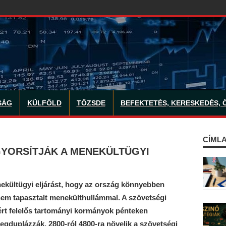
SÁG
KÜLFÖLD
TŐZSDE
BEFEKTETÉS, KERESKEDÉS, 
CÍMLA
YORSÍTJÁK A MENEKÜLTÜGYI
ekültügyi eljárást, hogy az ország könnyebben
em tapasztalt menekülthullámmal. A szövetségi
rt felelős tartományi kormányok pénteken
egduplázzák, 2800-ról 4800-ra növelik a szövetségi