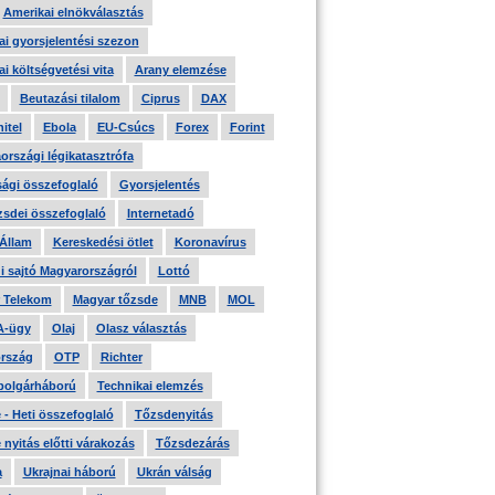
Amerikai elnökválasztás
i gyorsjelentési szezon
i költségvetési vita
Arany elemzése
Beutazási tilalom
Ciprus
DAX
itel
Ebola
EU-Csúcs
Forex
Forint
országi légikatasztrófa
ági összefoglaló
Gyorsjelentés
zsdei összefoglaló
Internetadó
 Állam
Kereskedési ötlet
Koronavírus
i sajtó Magyarországról
Lottó
 Telekom
Magyar tőzsde
MNB
MOL
A-ügy
Olaj
Olasz választás
rszág
OTP
Richter
 polgárháború
Technikai elemzés
- Heti összefoglaló
Tőzsdenyitás
nyitás előtti várakozás
Tőzsdezárás
a
Ukrajnai háború
Ukrán válság