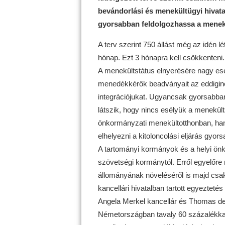
bevándorlási és menekültügyi hivata
gyorsabban feldolgozhassa a menekül
A terv szerint 750 állást még az idén l
hónap. Ezt 3 hónapra kell csökkenteni. 
A menekültstátus elnyerésére nagy esé
menedékkérők beadványait az eddiginél rö
integrációjukat. Ugyancsak gyorsabban 
látszik, hogy nincs esélyük a menekül
önkormányzati menekültotthonban, ha
elhelyezni a kitoloncolási eljárás gyors
A tartományi kormányok és a helyi ön
szövetségi kormánytól. Erről egyelőr
állományának növeléséről is majd csak
kancellári hivatalban tartott egyeztetés
Angela Merkel kancellár és Thomas de
Németországban tavaly 60 százalékkal,