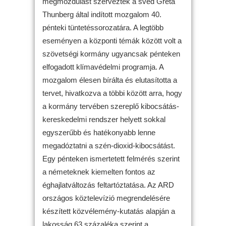
megmozdulást szerveztek a svéd Greta
Thunberg által indított mozgalom 40.
pénteki tüntetéssorozatára. A legtöbb
eseményen a központi témák között volt a
szövetségi kormány ugyancsak pénteken
elfogadott klímavédelmi programja. A
mozgalom élesen bírálta és elutasította a
tervet, hivatkozva a többi között arra, hogy
a kormány tervében szereplő kibocsátás-
kereskedelmi rendszer helyett sokkal
egyszerűbb és hatékonyabb lenne
megadóztatni a szén-dioxid-kibocsátást.
Egy pénteken ismertetett felmérés szerint
a németeknek kiemelten fontos az
éghajlatváltozás feltartóztatása. Az ARD
országos köztelevízió megrendelésére
készített közvélemény-kutatás alapján a
lakosság 63 százaléka szerint a