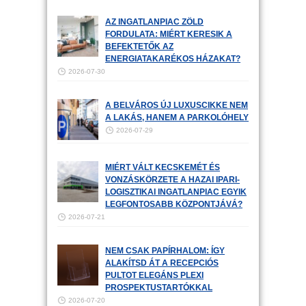
AZ INGATLANPIAC ZÖLD
FORDULATA: MIÉRT KERESIK A
BEFEKTETŐK AZ
ENERGIATAKARÉKOS HÁZAKAT?
2026-07-30
A BELVÁROS ÚJ LUXUSCIKKE NEM
A LAKÁS, HANEM A PARKOLÓHELY
2026-07-29
MIÉRT VÁLT KECSKEMÉT ÉS
VONZÁSKÖRZETE A HAZAI IPARI-
LOGISZTIKAI INGATLANPIAC EGYIK
LEGFONTOSABB KÖZPONTJÁVÁ?
2026-07-21
NEM CSAK PAPÍRHALOM: ÍGY
ALAKÍTSD ÁT A RECEPCIÓS
PULTOT ELEGÁNS PLEXI
PROSPEKTUSTARTÓKKAL
2026-07-20