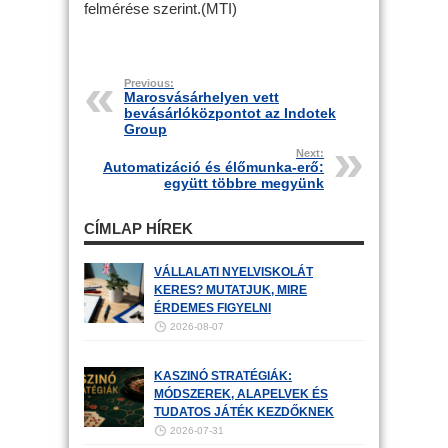
felmérése szerint.(MTI)
Previous:
Marosvásárhelyen vett
bevásárlóközpontot az Indotek
Group
Next:
Automatizáció és élőmunka-erő:
együtt többre megyünk
CÍMLAP HÍREK
VÁLLALATI NYELVISKOLÁT
KERES? MUTATJUK, MIRE
ÉRDEMES FIGYELNI
2026-08-07
KASZINÓ STRATÉGIÁK:
MÓDSZEREK, ALAPELVEK ÉS
TUDATOS JÁTÉK KEZDŐKNEK
2026-07-31