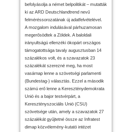
befolyásolja a német belpolitikát – mutatták
ki az ARD Deutschlandtrend nevű
felméréssorozatának új adatfelvételével.
A mozgalom indulásával párhuzamosan
megerősödtek a Zöldek. A baloldali
irányultságú ellenzéki ökopárt országos
támogatottsága tavaly augusztusban 14
százalékos volt, és a szavazatok 23
százalékát szerezné meg, ha most
vasárnap lenne a szövetségi parlamenti
(Bundestag-) választás. Ezzel a második
számú erő lenne a Kereszténydemokrata
Unió és a bajor testvérpárt, a
Keresztényszociális Unió (CSU)
szövetsége után, amely a szavazatok 27
százalékát gyűjtetné össze az Infratest
dimap közvélemény-kutató intézet