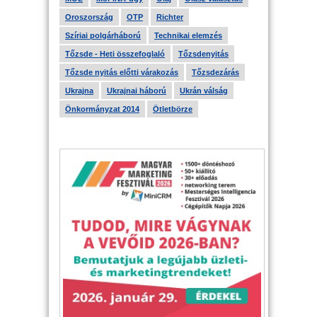
Oroszország
OTP
Richter
Szíriai polgárháború
Technikai elemzés
Tőzsde - Heti összefoglaló
Tőzsdenyitás
Tőzsde nyitás előtti várakozás
Tőzsdezárás
Ukrajna
Ukrajnai háború
Ukrán válság
Önkormányzat 2014
Ötletbörze