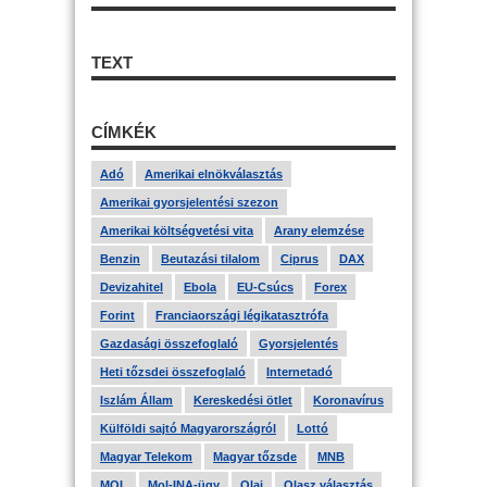
TEXT
CÍMKÉK
Adó
Amerikai elnökválasztás
Amerikai gyorsjelentési szezon
Amerikai költségvetési vita
Arany elemzése
Benzin
Beutazási tilalom
Ciprus
DAX
Devizahitel
Ebola
EU-Csúcs
Forex
Forint
Franciaországi légikatasztrófa
Gazdasági összefoglaló
Gyorsjelentés
Heti tőzsdei összefoglaló
Internetadó
Iszlám Állam
Kereskedési ötlet
Koronavírus
Külföldi sajtó Magyarországról
Lottó
Magyar Telekom
Magyar tőzsde
MNB
MOL
Mol-INA-ügy
Olaj
Olasz választás