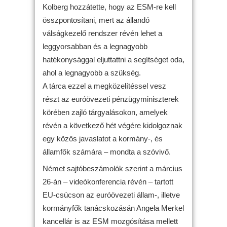
Kolberg hozzátette, hogy az ESM-re kell
összpontosítani, mert az állandó
válságkezelő rendszer révén lehet a
leggyorsabban és a legnagyobb
hatékonysággal eljuttattni a segítséget oda,
ahol a legnagyobb a szükség.
A tárca ezzel a megközelítéssel vesz
részt az euróövezeti pénzügyminiszterek
körében zajló tárgyalásokon, amelyek
révén a következő hét végére kidolgoznak
egy közös javaslatot a kormány-, és
államfők számára – mondta a szóvivő.
Német sajtóbeszámolók szerint a március
26-án – videókonferencia révén – tartott
EU-csúcson az euróövezeti állam-, illetve
kormányfők tanácskozásán Angela Merkel
kancellár is az ESM mozgósítása mellett