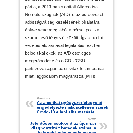
pártja, a 2013-ban alapított Alternatíva
Németországnak (AfD) is az euróövezeti
adósságválság kezelésének bírálatára
építve vette meg lábát a német politika
számottevő tényezői között. Így a berlini
vezetés elutasítását legalábbis részben
belpolitikai okok, az AfD esetleges
megerősödése és a CDU/CSU
pártszövetségen belüli viták feltámadása
miatti aggodalom magyarázza.(MTI)
Previous:
Az amerikai gyógyszerfelügyelet
engedélyezte maláriaellenes szerek
Covid-19 elleni alkalmazását
Next:
Jelentősen csökkent az újonnan
diagnosztizált betegek száma, a
halottaké még mindig magas