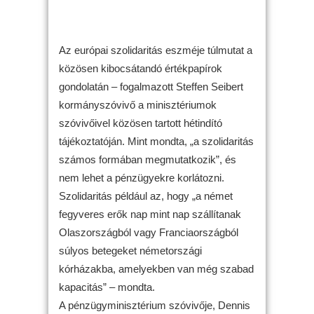
Az európai szolidaritás eszméje túlmutat a
közösen kibocsátandó értékpapírok
gondolatán – fogalmazott Steffen Seibert
kormányszóvivő a minisztériumok
szóvivőivel közösen tartott hétindító
tájékoztatóján. Mint mondta, „a szolidaritás
számos formában megmutatkozik”, és
nem lehet a pénzügyekre korlátozni.
Szolidaritás például az, hogy „a német
fegyveres erők nap mint nap szállítanak
Olaszországból vagy Franciaországból
súlyos betegeket németországi
kórházakba, amelyekben van még szabad
kapacitás” – mondta.
A pénzügyminisztérium szóvivője, Dennis