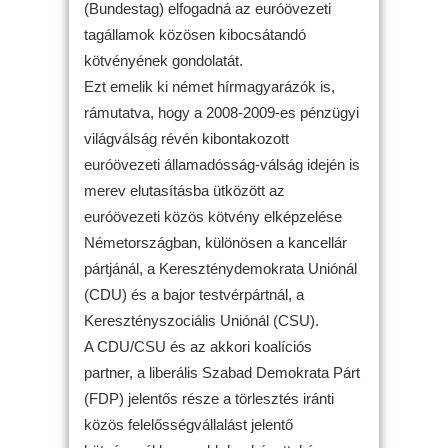
(Bundestag) elfogadná az euróövezeti
tagállamok közösen kibocsátandó
kötvényének gondolatát.
Ezt emelik ki német hírmagyarázók is,
rámutatva, hogy a 2008-2009-es pénzügyi
világválság révén kibontakozott
euróövezeti államadósság-válság idején is
merev elutasításba ütközött az
euróövezeti közös kötvény elképzelése
Németországban, különösen a kancellár
pártjánál, a Kereszténydemokrata Uniónál
(CDU) és a bajor testvérpártnál, a
Keresztényszociális Uniónál (CSU).
A CDU/CSU és az akkori koalíciós
partner, a liberális Szabad Demokrata Párt
(FDP) jelentős része a törlesztés iránti
közös felelősségvállalást jelentő