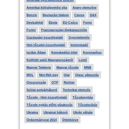
Amerikai gyorsjelentési szezon
Amerikai költségvetési vita
Arany elemzése
Benzin
Beutazási tilalom
Ciprus
DAX
Devizahitel
Ebola
EU-Csúcs
Forex
Forint
Franciaországi légikatasztrófa
Gazdasági összefoglaló
Gyorsjelentés
Heti tőzsdei összefoglaló
Internetadó
Iszlám Állam
Kereskedési ötlet
Koronavírus
Külföldi sajtó Magyarországról
Lottó
Magyar Telekom
Magyar tőzsde
MNB
MOL
Mol-INA-ügy
Olaj
Olasz választás
Oroszország
OTP
Richter
Szíriai polgárháború
Technikai elemzés
Tőzsde - Heti összefoglaló
Tőzsdenyitás
Tőzsde nyitás előtti várakozás
Tőzsdezárás
Ukrajna
Ukrajnai háború
Ukrán válság
Önkormányzat 2014
Ötletbörze