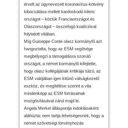
érvelt az úgynevezett koronavírus-kötvény
kibocsátása mellett kardoskodó kilenc
országot – köztük Franciaországot és
Olaszországot – összefogó koalícióval
folytatott vitában.
Míg Guiseppe Conte olasz kormányfő azt
hangoztatta, hogy az ESM segítsége
megbélyegzi a támogatásra szoruló
országot, a német kormányfő kifejtette,
hogy olasz kollégájának kritikája túlzó, az
ESM valójában igen kitűnő válságkezelő
eszköz, és megítélése szerint a vita
mindenképp az ESM forrásainak
mozgósításával zárul majd le.
Angela Merkel álláspontja indoklásaként
aláhúzta: nem tartja lehetségesnek, hogy a
német szövetségi törvényhozás