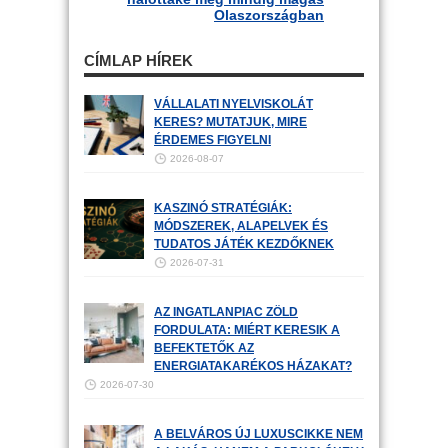
Olaszországban
CÍMLAP HÍREK
VÁLLALATI NYELVISKOLÁT
KERES? MUTATJUK, MIRE
ÉRDEMES FIGYELNI
2026-08-07
KASZINÓ STRATÉGIÁK:
MÓDSZEREK, ALAPELVEK ÉS
TUDATOS JÁTÉK KEZDŐKNEK
2026-07-31
AZ INGATLANPIAC ZÖLD
FORDULATA: MIÉRT KERESIK A
BEFEKTETŐK AZ
ENERGIATAKARÉKOS HÁZAKAT?
2026-07-30
A BELVÁROS ÚJ LUXUSCIKKE NEM