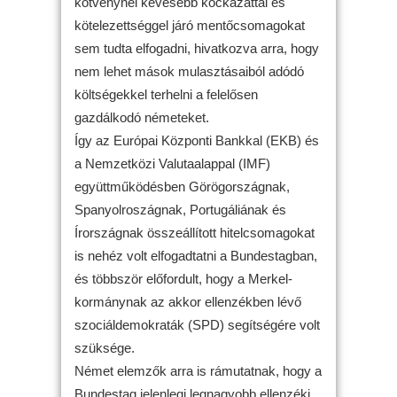
kötvénynél kevesebb kockázattal és
kötelezettséggel járó mentőcsomagokat
sem tudta elfogadni, hivatkozva arra, hogy
nem lehet mások mulasztásaiból adódó
költségekkel terhelni a felelősen
gazdálkodó németeket.
Így az Európai Központi Bankkal (EKB) és
a Nemzetközi Valutaalappal (IMF)
együttműködésben Görögországnak,
Spanyolroszágnak, Portugáliának és
Írországnak összeállított hitelcsomagokat
is nehéz volt elfogadtatni a Bundestagban,
és többször előfordult, hogy a Merkel-
kormánynak az akkor ellenzékben lévő
szociáldemokraták (SPD) segítségére volt
szüksége.
Német elemzők arra is rámutatnak, hogy a
Bundestag jelenlegi legnagyobb ellenzéki