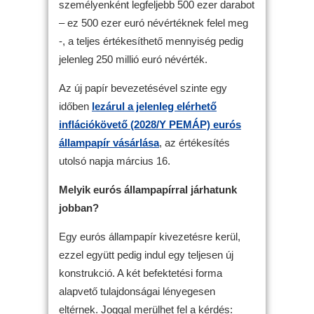
személyenként legfeljebb 500 ezer darabot
– ez 500 ezer euró névértéknek felel meg
-, a teljes értékesíthető mennyiség pedig
jelenleg 250 millió euró névérték.
Az új papír bevezetésével szinte egy
időben
lezárul a jelenleg elérhető
inflációkövető (2028/Y PEMÁP) eurós
állampapír vásárlása
, az értékesítés
utolsó napja március 16.
Melyik eurós állampapírral járhatunk
jobban?
Egy eurós állampapír kivezetésre kerül,
ezzel együtt pedig indul egy teljesen új
konstrukció. A két befektetési forma
alapvető tulajdonságai lényegesen
eltérnek. Joggal merülhet fel a kérdés: