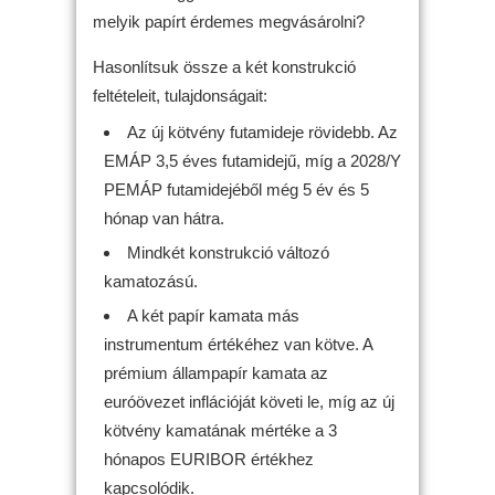
melyik papírt érdemes megvásárolni?
Hasonlítsuk össze a két konstrukció
feltételeit, tulajdonságait:
Az új kötvény futamideje rövidebb. Az
EMÁP 3,5 éves futamidejű, míg a 2028/Y
PEMÁP futamidejéből még 5 év és 5
hónap van hátra.
Mindkét konstrukció változó
kamatozású.
A két papír kamata más
instrumentum értékéhez van kötve. A
prémium állampapír kamata az
euróövezet inflációját követi le, míg az új
kötvény kamatának mértéke a 3
hónapos EURIBOR értékhez
kapcsolódik.