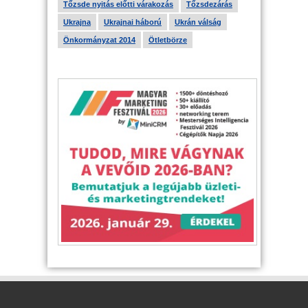
Tőzsde nyitás előtti várakozás
Tőzsdezárás
Ukrajna
Ukrajnai háború
Ukrán válság
Önkormányzat 2014
Ötletbörze