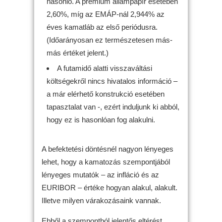
hasonló. A prémium állampapír esetében
2,60%, míg az EMÁP-nál 2,944% az
éves kamatláb az első periódusra.
(Időarányosan ez természetesen más-
más értéket jelent.)
A futamidő alatti visszaváltási
költségekről nincs hivatalos információ –
a már elérhető konstrukció esetében
tapasztalat van -, ezért induljunk ki abból,
hogy ez is hasonlóan fog alakulni.
A befektetési döntésnél nagyon lényeges
lehet, hogy a kamatozás szempontjából
lényeges mutatók – az infláció és az
EURIBOR – értéke hogyan alakul, alakult.
Illetve milyen várakozásaink vannak.
Ebből a szempontból jelentős eltérést