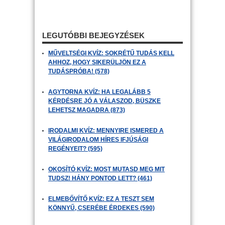
LEGUTÓBBI BEJEGYZÉSEK
MŰVELTSÉGI KVÍZ: SOKRÉTŰ TUDÁS KELL
AHHOZ, HOGY SIKERÜLJÖN EZ A
TUDÁSPRÓBA! (578)
AGYTORNA KVÍZ: HA LEGALÁBB 5
KÉRDÉSRE JÓ A VÁLASZOD, BÜSZKE
LEHETSZ MAGADRA (873)
IRODALMI KVÍZ: MENNYIRE ISMERED A
VILÁGIRODALOM HÍRES IFJÚSÁGI
REGÉNYEIT? (595)
OKOSÍTÓ KVÍZ: MOST MUTASD MEG MIT
TUDSZ! HÁNY PONTOD LETT? (461)
ELMEBŐVÍTŐ KVÍZ: EZ A TESZT SEM
KÖNNYŰ, CSERÉBE ÉRDEKES (590)