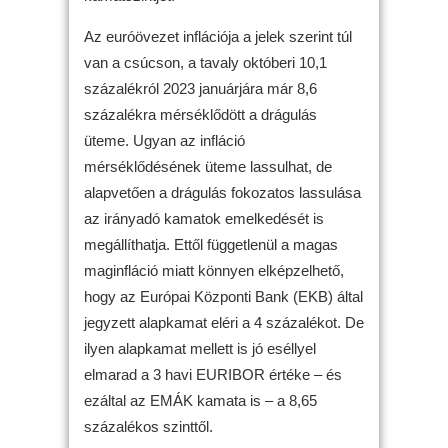
Az euróövezet inflációja a jelek szerint túl
van a csúcson, a tavaly októberi 10,1
százalékról 2023 januárjára már 8,6
százalékra mérséklődött a drágulás
üteme. Ugyan az infláció
mérséklődésének üteme lassulhat, de
alapvetően a drágulás fokozatos lassulása
az irányadó kamatok emelkedését is
megállíthatja. Ettől függetlenül a magas
maginfláció miatt könnyen elképzelhető,
hogy az Európai Központi Bank (EKB) által
jegyzett alapkamat eléri a 4 százalékot. De
ilyen alapkamat mellett is jó eséllyel
elmarad a 3 havi EURIBOR értéke – és
ezáltal az EMÁK kamata is – a 8,65
százalékos szinttől.