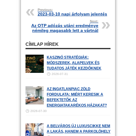
Previous:
2023-03-10 napi árfolyam jelentés
Next:
Az OTP adózás utáni eredménye
némileg magasabb lett a vártnál
CÍMLAP HÍREK
KASZINÓ STRATÉGIÁK:
MÓDSZEREK, ALAPELVEK ÉS
TUDATOS JÁTÉK KEZDŐKNEK
2026-07-31
AZ INGATLANPIAC ZÖLD
FORDULATA: MIÉRT KERESIK A
BEFEKTETŐK AZ
ENERGIATAKARÉKOS HÁZAKAT?
2026-07-30
A BELVÁROS ÚJ LUXUSCIKKE NEM
A LAKÁS, HANEM A PARKOLÓHELY