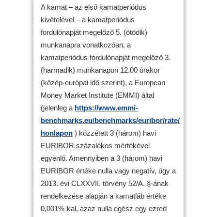
A kamat – az első kamatperiódus
kivételével – a kamatperiódus
fordulónapját megelőző 5. (ötödik)
munkanapra vonatkozóan, a
kamatperiódus fordulónapját megelőző 3.
(harmadik) munkanapon 12.00 órakor
(közép-európai idő szerint), a European
Money Market Institute (EMMI) által
(jelenleg a
https://www.emmi-
benchmarks.eu/benchmarks/euribor/rate/
honlapon
) közzétett 3 (három) havi
EURIBOR százalékos mértékével
egyenlő. Amennyiben a 3 (három) havi
EURIBOR értéke nulla vagy negatív, úgy a
2013. évi CLXXVII. törvény 52/A. §-ának
rendelkezése alapján a kamatláb értéke
0,001%-kal, azaz nulla egész egy ezred