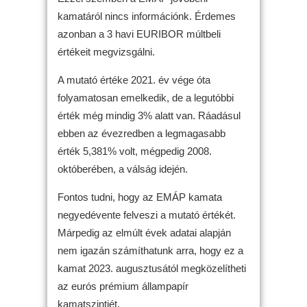
kamatáról nincs információnk. Érdemes
azonban a 3 havi EURIBOR múltbeli
értékeit megvizsgálni.
A mutató értéke 2021. év vége óta
folyamatosan emelkedik, de a legutóbbi
érték még mindig 3% alatt van. Ráadásul
ebben az évezredben a legmagasabb
érték 5,381% volt, mégpedig 2008.
októberében, a válság idején.
Fontos tudni, hogy az EMÁP kamata
negyedévente felveszi a mutató értékét.
Márpedig az elmúlt évek adatai alapján
nem igazán számíthatunk arra, hogy ez a
kamat 2023. augusztusától megközelítheti
az eurós prémium állampapír
kamatszintjét.