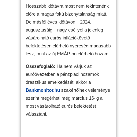
Hosszabb időtávra most nem tekintenénk
előre a magas fokú bizonytalanság miatt.
De másfél éves időtávon – 2024.
augusztusáig – nagy eséllyel a jelenleg
vásárolható eurós inflációkövető
befektetésen elérhető nyereség magasabb
lesz, mint az új EMÁP-on elérhető hozam.
Összefoglaló:
Ha nem várjuk az
euróövezetben a pénzpiaci hozamok
drasztikus emelkedését, akkor a
Bankmonitor.hu
szakértőinek véleménye
szerint megérheti még március 16-ig a
most vásárolható eurós befektetést
választani.