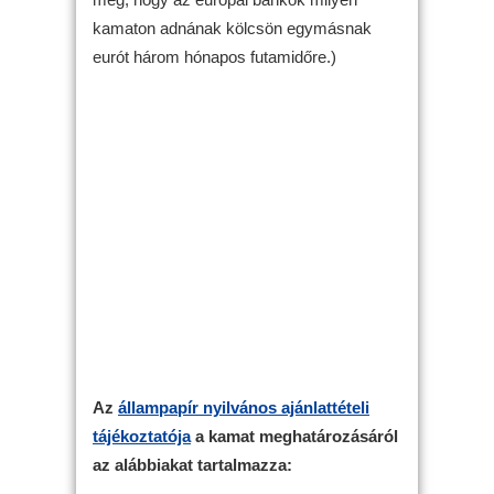
kamaton adnának kölcsön egymásnak
eurót három hónapos futamidőre.)
Az
állampapír nyilvános ajánlattételi
tájékoztatója
a kamat meghatározásáról
az alábbiakat tartalmazza: