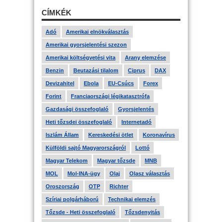
CÍMKÉK
Adó
Amerikai elnökválasztás
Amerikai gyorsjelentési szezon
Amerikai költségvetési vita
Arany elemzése
Benzin
Beutazási tilalom
Ciprus
DAX
Devizahitel
Ebola
EU-Csúcs
Forex
Forint
Franciaországi légikatasztrófa
Gazdasági összefoglaló
Gyorsjelentés
Heti tőzsdei összefoglaló
Internetadó
Iszlám Állam
Kereskedési ötlet
Koronavírus
Külföldi sajtó Magyarországról
Lottó
Magyar Telekom
Magyar tőzsde
MNB
MOL
Mol-INA-ügy
Olaj
Olasz választás
Oroszország
OTP
Richter
Szíriai polgárháború
Technikai elemzés
Tőzsde - Heti összefoglaló
Tőzsdenyitás