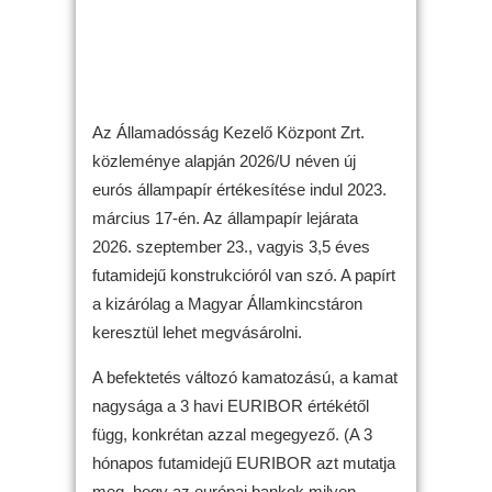
Az Államadósság Kezelő Központ Zrt.
közleménye alapján 2026/U néven új
eurós állampapír értékesítése indul 2023.
március 17-én. Az állampapír lejárata
2026. szeptember 23., vagyis 3,5 éves
futamidejű konstrukcióról van szó. A papírt
a kizárólag a Magyar Államkincstáron
keresztül lehet megvásárolni.
A befektetés változó kamatozású, a kamat
nagysága a 3 havi EURIBOR értékétől
függ, konkrétan azzal megegyező. (A 3
hónapos futamidejű EURIBOR azt mutatja
meg, hogy az európai bankok milyen