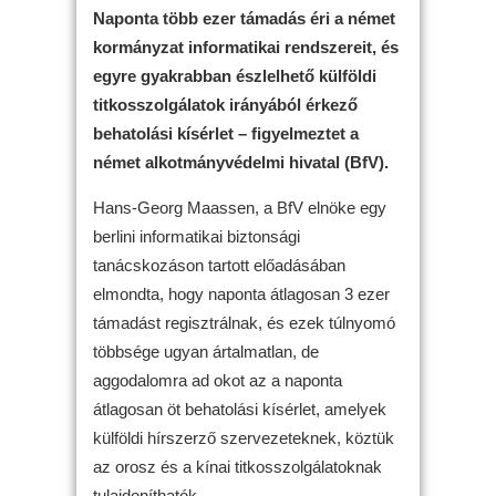
Naponta több ezer támadás éri a német
kormányzat informatikai rendszereit, és
egyre gyakrabban észlelhető külföldi
titkosszolgálatok irányából érkező
behatolási kísérlet – figyelmeztet a
német alkotmányvédelmi hivatal (BfV).
Hans-Georg Maassen, a BfV elnöke egy
berlini informatikai biztonsági
tanácskozáson tartott előadásában
elmondta, hogy naponta átlagosan 3 ezer
támadást regisztrálnak, és ezek túlnyomó
többsége ugyan ártalmatlan, de
aggodalomra ad okot az a naponta
átlagosan öt behatolási kísérlet, amelyek
külföldi hírszerző szervezeteknek, köztük
az orosz és a kínai titkosszolgálatoknak
tulajdoníthatók.