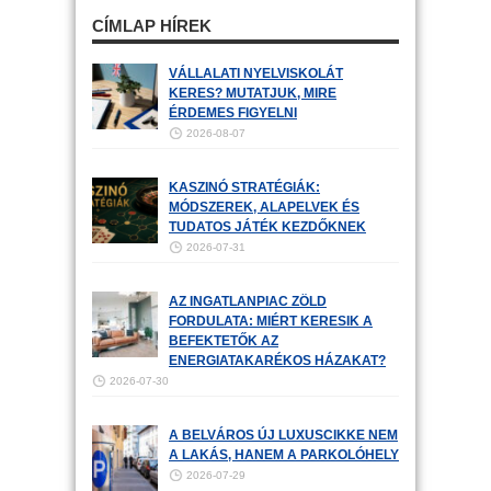
CÍMLAP HÍREK
VÁLLALATI NYELVISKOLÁT
KERES? MUTATJUK, MIRE
ÉRDEMES FIGYELNI
2026-08-07
KASZINÓ STRATÉGIÁK:
MÓDSZEREK, ALAPELVEK ÉS
TUDATOS JÁTÉK KEZDŐKNEK
2026-07-31
AZ INGATLANPIAC ZÖLD
FORDULATA: MIÉRT KERESIK A
BEFEKTETŐK AZ
ENERGIATAKARÉKOS HÁZAKAT?
2026-07-30
A BELVÁROS ÚJ LUXUSCIKKE NEM
A LAKÁS, HANEM A PARKOLÓHELY
2026-07-29