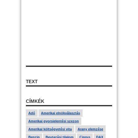
TEXT
CÍMKÉK
Adó
Amerikai elnökválasztás
Amerikai gyorsjelentési szezon
Amerikai költségvetési vita
Arany elemzése
Benzin
Beutazási tilalom
Ciprus
DAX