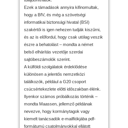
Ezek a támadások annyira kifinomultak,
hogy a BfV, és még a szövetségi
informatikai biztonsági hivatal (BSI)
szakértői is igen nehezen tudják kiszűrni,
és az is előfordul, hogy csak utólag veszik
észre a behatolást – mondta a német
belső elhárítás vezetője szerdai
sajtóbeszámolók szerint.
A külföldi szolgálatok érdeklődése
különösen a jelentős nemzetközi
találkozók, például a G20 csoport
csúcsértekezlete előtti időszakban élénk.
Ilyenkor számos próbálkozás történik –
mondta Maassen, jellemző példának
nevezve, hogy kormánytagok vagy
kiemelt tanácsadók e-mailfiókjába pdf-
formátumú csatolmányokkal ellátott