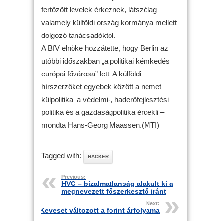
fertőzött levelek érkeznek, látszólag
valamely külföldi ország kormánya mellett
dolgozó tanácsadóktól.
A BfV elnöke hozzátette, hogy Berlin az
utóbbi időszakban „a politikai kémkedés
európai fővárosa” lett. A külföldi
hírszerzőket egyebek között a német
külpolitika, a védelmi-, haderőfejlesztési
politika és a gazdaságpolitika érdekli –
mondta Hans-Georg Maassen.(MTI)
Tagged with:
HACKER
Previous:
HVG – bizalmatlanság alakult ki a
megnevezett főszerkesztő iránt
Next:
Keveset változott a forint árfolyama