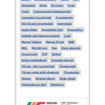
Devizahitel
Ebola
EU-Csúcs
Forex
Forint
Franciaországi légikatasztrófa
Gazdasági összefoglaló
Gyorsjelentés
Heti tőzsdei összefoglaló
Internetadó
Iszlám Állam
Kereskedési ötlet
Koronavírus
Külföldi sajtó Magyarországról
Lottó
Magyar Telekom
Magyar tőzsde
MNB
MOL
Mol-INA-ügy
Olaj
Olasz választás
Oroszország
OTP
Richter
Szíriai polgárháború
Technikai elemzés
Tőzsde - Heti összefoglaló
Tőzsdenyitás
Tőzsde nyitás előtti várakozás
Tőzsdezárás
Ukrajna
Ukrajnai háború
Ukrán válság
Önkormányzat 2014
Ötletbörze