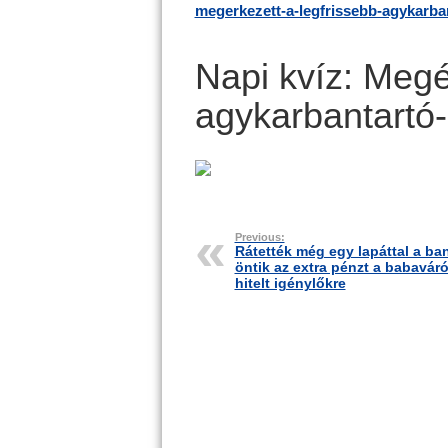
megerkezett-a-legfrissebb-agykarban
Napi kvíz: Megé
agykarbantartó-
Previous:
Rátették még egy lapáttal a ba
öntik az extra pénzt a babavár
hitelt igénylőkre