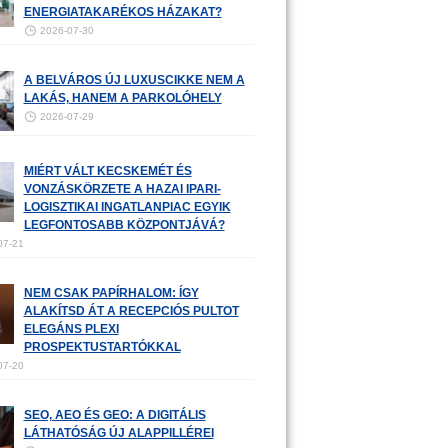
ENERGIATAKARÉKOS HÁZAKAT?
2026-07-30
A BELVÁROS ÚJ LUXUSCIKKE NEM A
LAKÁS, HANEM A PARKOLÓHELY
2026-07-29
MIÉRT VÁLT KECSKEMÉT ÉS
VONZÁSKÖRZETE A HAZAI IPARI-
LOGISZTIKAI INGATLANPIAC EGYIK
LEGFONTOSABB KÖZPONTJÁVÁ?
07-21
NEM CSAK PAPÍRHALOM: ÍGY
ALAKÍTSD ÁT A RECEPCIÓS PULTOT
ELEGÁNS PLEXI
PROSPEKTUSTARTÓKKAL
07-20
SEO, AEO ÉS GEO: A DIGITÁLIS
LÁTHATÓSÁG ÚJ ALAPPILLÉREI