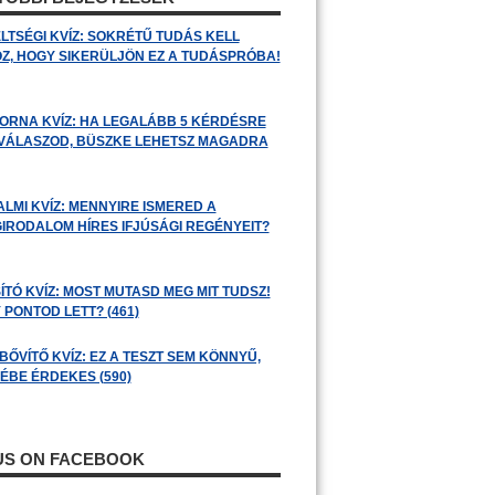
LTSÉGI KVÍZ: SOKRÉTŰ TUDÁS KELL
Z, HOGY SIKERÜLJÖN EZ A TUDÁSPRÓBA!
ORNA KVÍZ: HA LEGALÁBB 5 KÉRDÉSRE
 VÁLASZOD, BÜSZKE LEHETSZ MAGADRA
ALMI KVÍZ: MENNYIRE ISMERED A
GIRODALOM HÍRES IFJÚSÁGI REGÉNYEIT?
ÍTÓ KVÍZ: MOST MUTASD MEG MIT TUDSZ!
 PONTOD LETT? (461)
BŐVÍTŐ KVÍZ: EZ A TESZT SEM KÖNNYŰ,
ÉBE ÉRDEKES (590)
 US ON FACEBOOK