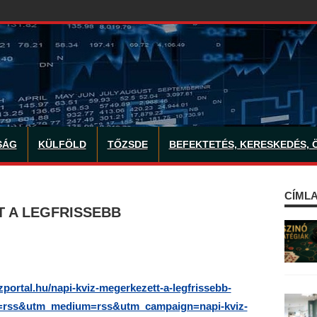
SÁG
KÜLFÖLD
TŐZSDE
BEFEKTETÉS, KERESKEDÉS, 
CÍMLA
T A LEGFRISSEBB
izportal.hu/napi-kviz-megerkezett-a-legfrissebb-
ce=rss&utm_medium=rss&utm_campaign=napi-kviz-