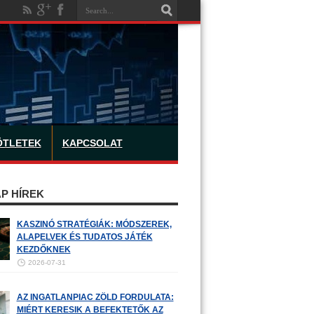
ÖTLETEK
KAPCSOLAT
P HÍREK
KASZINÓ STRATÉGIÁK: MÓDSZEREK,
ALAPELVEK ÉS TUDATOS JÁTÉK
KEZDŐKNEK
2026-07-31
AZ INGATLANPIAC ZÖLD FORDULATA:
MIÉRT KERESIK A BEFEKTETŐK AZ