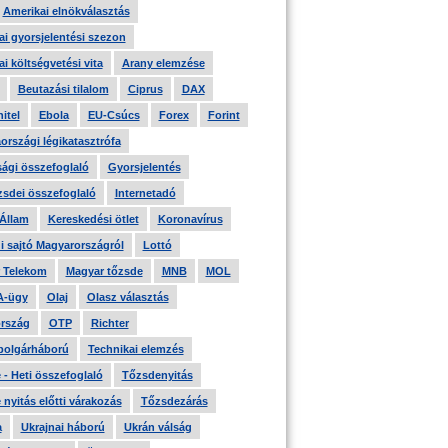
Amerikai elnökválasztás
i gyorsjelentési szezon
i költségvetési vita
Arany elemzése
Beutazási tilalom
Ciprus
DAX
itel
Ebola
EU-Csúcs
Forex
Forint
országi légikatasztrófa
ági összefoglaló
Gyorsjelentés
zsdei összefoglaló
Internetadó
 Állam
Kereskedési ötlet
Koronavírus
i sajtó Magyarországról
Lottó
 Telekom
Magyar tőzsde
MNB
MOL
A-ügy
Olaj
Olasz választás
rszág
OTP
Richter
 polgárháború
Technikai elemzés
- Heti összefoglaló
Tőzsdenyitás
nyitás előtti várakozás
Tőzsdezárás
a
Ukrajnai háború
Ukrán válság