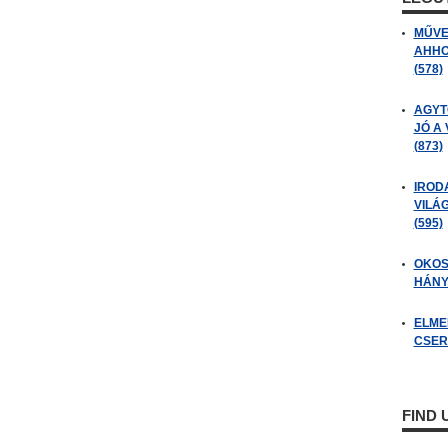
MŰVE
AHHO
(578)
AGYT
JÓ A
(873)
IROD
VILÁ
(595)
OKOS
HÁNY
ELME
CSER
FIND