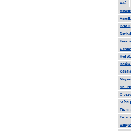
Adó
Amerika
Amerika
Benzin
Devizah
Francia
Gazdas
Heti tő
Iszlám
Külföld
Magyar
Mol-IN
Oroszo
Szíriai
Tőzsde 
Tőzsde 
Ukrajn