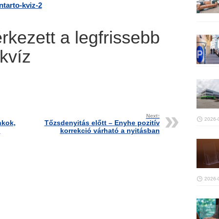
tarto-kviz-2
rkezett a legfrissebb
kvíz
Next:
2026-
nkok,
Tőzsdenyitás előtt – Enyhe pozitív
ó
korrekció várható a nyitásban
2026-