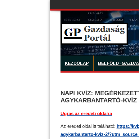
KEZDŐLAP
BELFÖLD -GAZDA
NAPI KVÍZ: MEGÉRKEZET
AGYKARBANTARTÓ-KVÍZ
Ugras az eredeti oldalra
Az eredeti oldal itt található:
https://kv
agykarbantarto-kviz-2/?utm_sour