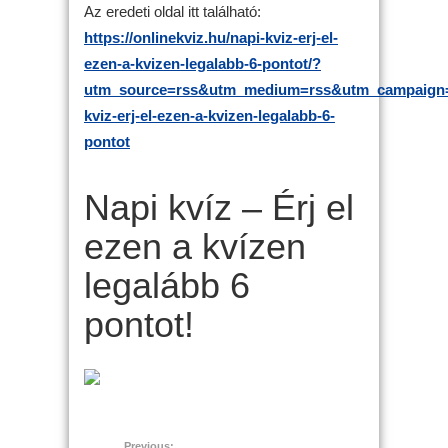
Az eredeti oldal itt található:
https://onlinekviz.hu/napi-kviz-erj-el-
ezen-a-kvizen-legalabb-6-pontot/?
utm_source=rss&utm_medium=rss&utm_campaign=
kviz-erj-el-ezen-a-kvizen-legalabb-6-
pontot
Napi kvíz – Érj el
ezen a kvízen
legalább 6
pontot!
Previous: