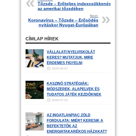
Tőzsde – Erőteljes indexcsökkenés
az amerikai tőzsdéken
Next:
Koronavírus – Tőzsde – Erősödés
nyitáskor Nyugat-Európában
CÍMLAP HÍREK
VÁLLALATI NYELVISKOLÁT
KERES? MUTATJUK, MIRE
ÉRDEMES FIGYELNI
2026-08-07
KASZINÓ STRATÉGIÁK:
MÓDSZEREK, ALAPELVEK ÉS
TUDATOS JÁTÉK KEZDŐKNEK
2026-07-31
AZ INGATLANPIAC ZÖLD
FORDULATA: MIÉRT KERESIK A
BEFEKTETŐK AZ
ENERGIATAKARÉKOS HÁZAKAT?