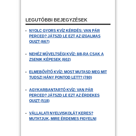
LEGUTÓBBI BEJEGYZÉSEK
NYOLC GYORS KVÍZ KÉRDÉS: VAN PÁR
PERCED? JÁTSZD LE EZT AZ IZGALMAS
QUIZT (667)
NEHÉZ MŰVELTSÉGI KVÍZ: 8/8-RA CSAK A
ZSENIK KÉPESEK (602)
ELMEBŐVÍTŐ KVÍZ: MOST MUTASD MEG MIT
TUDSZ! HÁNY PONTOD LETT? (780)
AGYKARBANTARTÓ KVÍZ: VAN PÁR
PERCED? JÁTSZD LE EZT AZ ÉRDEKES
QUIZT (518)
VÁLLALATI NYELVISKOLÁT KERES?
MUTATJUK, MIRE ÉRDEMES FIGYELNI