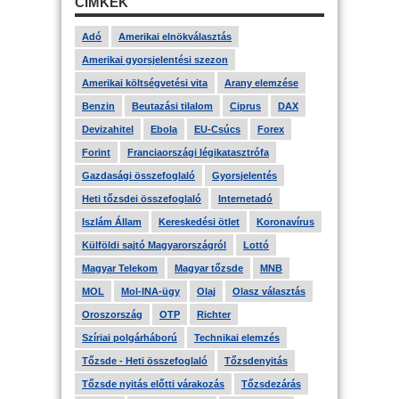
CÍMKÉK
Adó
Amerikai elnökválasztás
Amerikai gyorsjelentési szezon
Amerikai költségvetési vita
Arany elemzése
Benzin
Beutazási tilalom
Ciprus
DAX
Devizahitel
Ebola
EU-Csúcs
Forex
Forint
Franciaországi légikatasztrófa
Gazdasági összefoglaló
Gyorsjelentés
Heti tőzsdei összefoglaló
Internetadó
Iszlám Állam
Kereskedési ötlet
Koronavírus
Külföldi sajtó Magyarországról
Lottó
Magyar Telekom
Magyar tőzsde
MNB
MOL
Mol-INA-ügy
Olaj
Olasz választás
Oroszország
OTP
Richter
Szíriai polgárháború
Technikai elemzés
Tőzsde - Heti összefoglaló
Tőzsdenyitás
Tőzsde nyitás előtti várakozás
Tőzsdezárás