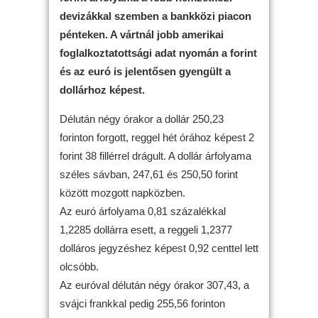
devizákkal szemben a bankközi piacon
pénteken. A vártnál jobb amerikai
foglalkoztatottsági adat nyomán a forint
és az euró is jelentősen gyengült a
dollárhoz képest.
Délután négy órakor a dollár 250,23
forinton forgott, reggel hét órához képest 2
forint 38 fillérrel drágult. A dollár árfolyama
széles sávban, 247,61 és 250,50 forint
között mozgott napközben.
Az euró árfolyama 0,81 százalékkal
1,2285 dollárra esett, a reggeli 1,2377
dolláros jegyzéshez képest 0,92 centtel lett
olcsóbb.
Az euróval délután négy órakor 307,43, a
svájci frankkal pedig 255,56 forinton