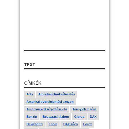
TEXT
CÍMKÉK
Adó
Amerikai elnökválasztás
Amerikai gyorsjelentési szezon
Amerikai költségvetési vita
Arany elemzése
Benzin
Beutazási tilalom
Ciprus
DAX
Devizahitel
Ebola
EU-Csúcs
Forex