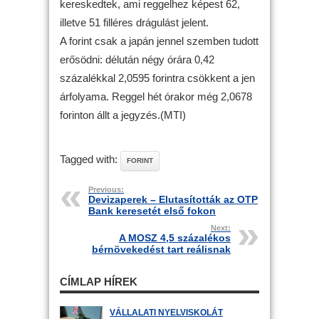
kereskedtek, ami reggelhez képest 62,
illetve 51 filléres drágulást jelent.
A forint csak a japán jennel szemben tudott
erősödni: délután négy órára 0,42
százalékkal 2,0595 forintra csökkent a jen
árfolyama. Reggel hét órakor még 2,0678
forinton állt a jegyzés.(MTI)
Tagged with:
FORINT
Previous:
Devizaperek – Elutasították az OTP
Bank keresetét első fokon
Next:
A MOSZ 4,5 százalékos
bérnövekedést tart reálisnak
CÍMLAP HÍREK
VÁLLALATI NYELVISKOLÁT