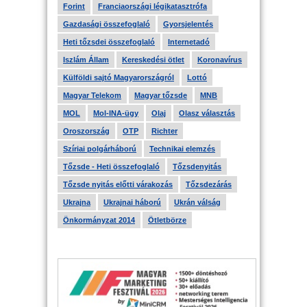
Forint
Franciaországi légikatasztrófa
Gazdasági összefoglaló
Gyorsjelentés
Heti tőzsdei összefoglaló
Internetadó
Iszlám Állam
Kereskedési ötlet
Koronavírus
Külföldi sajtó Magyarországról
Lottó
Magyar Telekom
Magyar tőzsde
MNB
MOL
Mol-INA-ügy
Olaj
Olasz választás
Oroszország
OTP
Richter
Szíriai polgárháború
Technikai elemzés
Tőzsde - Heti összefoglaló
Tőzsdenyitás
Tőzsde nyitás előtti várakozás
Tőzsdezárás
Ukrajna
Ukrajnai háború
Ukrán válság
Önkormányzat 2014
Ötletbörze