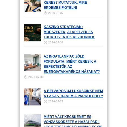
KERES? MUTATJUK, MIRE
ÉRDEMES FIGYELNI
2026-08-07
KASZINÓ STRATÉGIÁK:
MÓDSZEREK, ALAPELVEK ÉS
TUDATOS JÁTÉK KEZDŐKNEK
2026-07-31
AZ INGATLANPIAC ZÖLD
FORDULATA: MIÉRT KERESIK A
BEFEKTETŐK AZ
ENERGIATAKARÉKOS HÁZAKAT?
2026-07-30
A BELVÁROS ÚJ LUXUSCIKKE NEM
A LAKÁS, HANEM A PARKOLÓHELY
2026-07-29
MIÉRT VÁLT KECSKEMÉT ÉS
VONZÁSKÖRZETE A HAZAI IPARI-