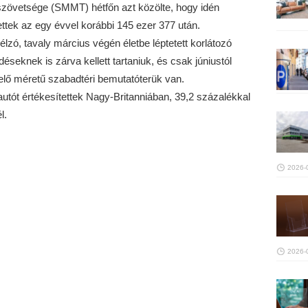
szövetsége (SMMT) hétfőn azt közölte, hogy idén
ettek az egy évvel korábbi 145 ezer 377 után.
zó, tavaly március végén életbe léptetett korlátozó
seknek is zárva kellett tartaniuk, és csak júniustól
elő méretű szabadtéri bemutatóterük van.
utót értékesítettek Nagy-Britanniában, 39,2 százalékkal
l.
2026-
2026-