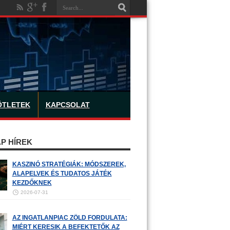
ÖTLETEK
KAPCSOLAT
P HÍREK
KASZINÓ STRATÉGIÁK: MÓDSZEREK,
ALAPELVEK ÉS TUDATOS JÁTÉK
KEZDŐKNEK
2026-07-31
AZ INGATLANPIAC ZÖLD FORDULATA:
MIÉRT KERESIK A BEFEKTETŐK AZ