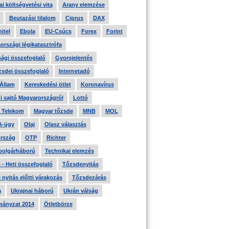
i költségvetési vita
Arany elemzése
Beutazási tilalom
Ciprus
DAX
itel
Ebola
EU-Csúcs
Forex
Forint
országi légikatasztrófa
ági összefoglaló
Gyorsjelentés
zsdei összefoglaló
Internetadó
 Állam
Kereskedési ötlet
Koronavírus
i sajtó Magyarországról
Lottó
 Telekom
Magyar tőzsde
MNB
MOL
A-ügy
Olaj
Olasz választás
rszág
OTP
Richter
 polgárháború
Technikai elemzés
- Heti összefoglaló
Tőzsdenyitás
nyitás előtti várakozás
Tőzsdezárás
a
Ukrajnai háború
Ukrán válság
ányzat 2014
Ötletbörze