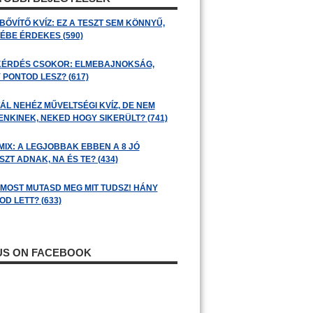
BŐVÍTŐ KVÍZ: EZ A TESZT SEM KÖNNYŰ,
ÉBE ÉRDEKES (590)
KÉRDÉS CSOKOR: ELMEBAJNOKSÁG,
 PONTOD LESZ? (617)
ÁL NEHÉZ MŰVELTSÉGI KVÍZ, DE NEM
ENKINEK, NEKED HOGY SIKERÜLT? (741)
MIX: A LEGJOBBAK EBBEN A 8 JÓ
ZT ADNAK, NA ÉS TE? (434)
: MOST MUTASD MEG MIT TUDSZ! HÁNY
D LETT? (633)
 US ON FACEBOOK