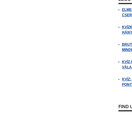
ELME
CSER
KVÍZ
HÁNY
BRUT
MIND
KVÍZ-
VÁLAS
KVÍZ
PONTO
FIND