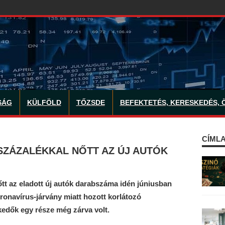
SÁG
KÜLFÖLD
TŐZSDE
BEFEKTETÉS, KERESKEDÉS, 
CÍMLA
SZÁZALÉKKAL NŐTT AZ ÚJ AUTÓK
tt az eladott új autók darabszáma idén júniusban
ronavírus-járvány miatt hozott korlátozó
kedők egy része még zárva volt.