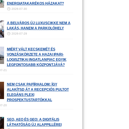
ENERGIATAKARÉKOS HÁZAKAT?
2026-07-30
A BELVÁROS ÚJ LUXUSCIKKE NEM A
LAKÁS, HANEM A PARKOLÓHELY
2026-07-29
MIÉRT VÁLT KECSKEMÉT ÉS
VONZÁSKÖRZETE A HAZAI IPARI-
LOGISZTIKAI INGATLANPIAC EGYIK
LEGFONTOSABB KÖZPONTJÁVÁ?
07-21
NEM CSAK PAPÍRHALOM: ÍGY
ALAKÍTSD ÁT A RECEPCIÓS PULTOT
ELEGÁNS PLEXI
PROSPEKTUSTARTÓKKAL
07-20
SEO, AEO ÉS GEO: A DIGITÁLIS
LÁTHATÓSÁG ÚJ ALAPPILLÉREI