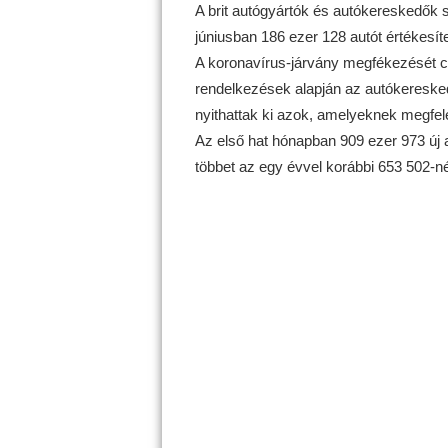
A brit autógyártók és autókereskedők 
júniusban 186 ezer 128 autót értékesít
A koronavírus-járvány megfékezését cél
rendelkezések alapján az autókereskedé
nyithattak ki azok, amelyeknek megfel
Az első hat hónapban 909 ezer 973 új a
többet az egy évvel korábbi 653 502-né