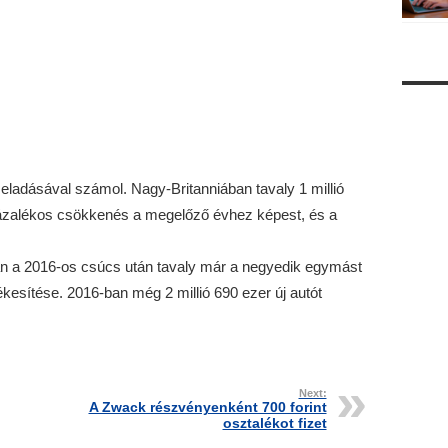
 eladásával számol. Nagy-Britanniában tavaly 1 millió
százalékos csökkenés a megelőző évhez képest, és a
n a 2016-os csúcs után tavaly már a negyedik egymást
kesítése. 2016-ban még 2 millió 690 ezer új autót
Next:
A Zwack részvényenként 700 forint
osztalékot fizet