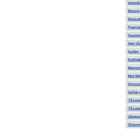
Amerika
Benzin
Devizah
Francia
Gazdas
Heti tő
Iszlám
Külföld
Magyar
Mol-IN
Oroszo
Szíriai
Tőzsde 
Tőzsde 
Ukrajn
Önkorm