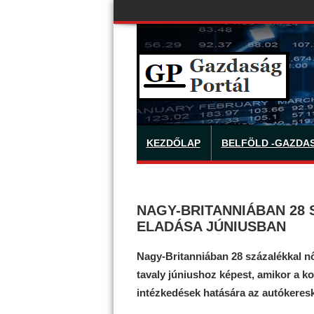
KEZDŐLAP
BELFÖLD -GAZDA
NAGY-BRITANNIÁBAN 28 
ELADÁSA JÚNIUSBAN
Nagy-Britanniában 28 százalékkal nő
tavaly júniushoz képest, amikor a ko
intézkedések hatására az autókeres