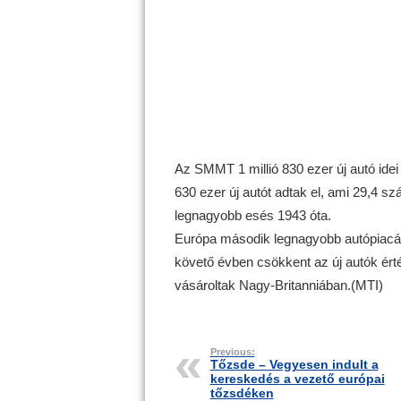
Az SMMT 1 millió 830 ezer új autó idei
630 ezer új autót adtak el, ami 29,4 
legnagyobb esés 1943 óta.
Európa második legnagyobb autópiacá
követő évben csökkent az új autók érté
vásároltak Nagy-Britanniában.(MTI)
Previous:
Tőzsde – Vegyesen indult a
kereskedés a vezető európai
tőzsdéken