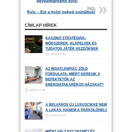
agykarbantartó kvíz!
Next:
Kvíz – Ezt a kvízt neked csináltuk!
CÍMLAP HÍREK
KASZINÓ STRATÉGIÁK:
MÓDSZEREK, ALAPELVEK ÉS
TUDATOS JÁTÉK KEZDŐKNEK
2026-07-31
AZ INGATLANPIAC ZÖLD
FORDULATA: MIÉRT KERESIK A
BEFEKTETŐK AZ
ENERGIATAKARÉKOS HÁZAKAT?
2026-07-30
A BELVÁROS ÚJ LUXUSCIKKE NEM
A LAKÁS, HANEM A PARKOLÓHELY
2026-07-29
MIÉRT VÁLT KECSKEMÉT ÉS