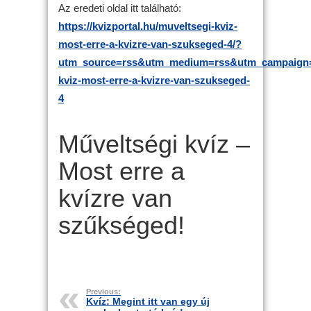
Az eredeti oldal itt található:
https://kvizportal.hu/muveltsegi-kviz-
most-erre-a-kvizre-van-szukseged-4/?
utm_source=rss&utm_medium=rss&utm_campaign=
kviz-most-erre-a-kvizre-van-szukseged-
4
Műveltségi kvíz –
Most erre a
kvízre van
szűkséged!
Previous:
Kvíz: Megint itt van egy új