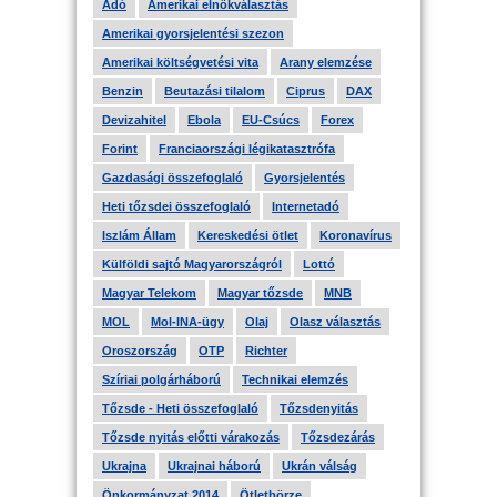
Adó
Amerikai elnökválasztás
Amerikai gyorsjelentési szezon
Amerikai költségvetési vita
Arany elemzése
Benzin
Beutazási tilalom
Ciprus
DAX
Devizahitel
Ebola
EU-Csúcs
Forex
Forint
Franciaországi légikatasztrófa
Gazdasági összefoglaló
Gyorsjelentés
Heti tőzsdei összefoglaló
Internetadó
Iszlám Állam
Kereskedési ötlet
Koronavírus
Külföldi sajtó Magyarországról
Lottó
Magyar Telekom
Magyar tőzsde
MNB
MOL
Mol-INA-ügy
Olaj
Olasz választás
Oroszország
OTP
Richter
Szíriai polgárháború
Technikai elemzés
Tőzsde - Heti összefoglaló
Tőzsdenyitás
Tőzsde nyitás előtti várakozás
Tőzsdezárás
Ukrajna
Ukrajnai háború
Ukrán válság
Önkormányzat 2014
Ötletbörze