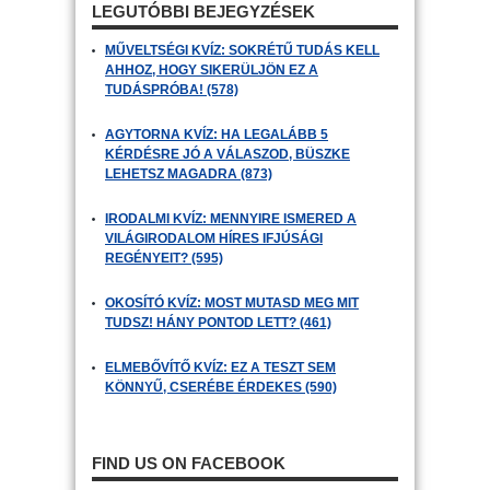
LEGUTÓBBI BEJEGYZÉSEK
MŰVELTSÉGI KVÍZ: SOKRÉTŰ TUDÁS KELL
AHHOZ, HOGY SIKERÜLJÖN EZ A
TUDÁSPRÓBA! (578)
AGYTORNA KVÍZ: HA LEGALÁBB 5
KÉRDÉSRE JÓ A VÁLASZOD, BÜSZKE
LEHETSZ MAGADRA (873)
IRODALMI KVÍZ: MENNYIRE ISMERED A
VILÁGIRODALOM HÍRES IFJÚSÁGI
REGÉNYEIT? (595)
OKOSÍTÓ KVÍZ: MOST MUTASD MEG MIT
TUDSZ! HÁNY PONTOD LETT? (461)
ELMEBŐVÍTŐ KVÍZ: EZ A TESZT SEM
KÖNNYŰ, CSERÉBE ÉRDEKES (590)
FIND US ON FACEBOOK