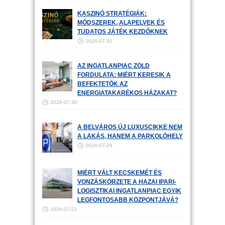
KASZINÓ STRATÉGIÁK:
MÓDSZEREK, ALAPELVEK ÉS
TUDATOS JÁTÉK KEZDŐKNEK
2026-07-31
AZ INGATLANPIAC ZÖLD
FORDULATA: MIÉRT KERESIK A
BEFEKTETŐK AZ
ENERGIATAKARÉKOS HÁZAKAT?
2026-07-30
A BELVÁROS ÚJ LUXUSCIKKE NEM
A LAKÁS, HANEM A PARKOLÓHELY
2026-07-29
MIÉRT VÁLT KECSKEMÉT ÉS
VONZÁSKÖRZETE A HAZAI IPARI-
LOGISZTIKAI INGATLANPIAC EGYIK
LEGFONTOSABB KÖZPONTJÁVÁ?
2026-07-21