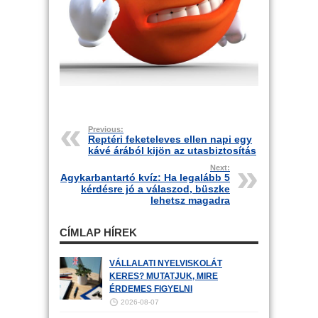
Previous:
Reptéri feketeleves ellen napi egy
kávé árából kijön az utasbiztosítás
Next:
Agykarbantartó kvíz: Ha legalább 5
kérdésre jó a válaszod, büszke
lehetsz magadra
CÍMLAP HÍREK
VÁLLALATI NYELVISKOLÁT
KERES? MUTATJUK, MIRE
ÉRDEMES FIGYELNI
2026-08-07