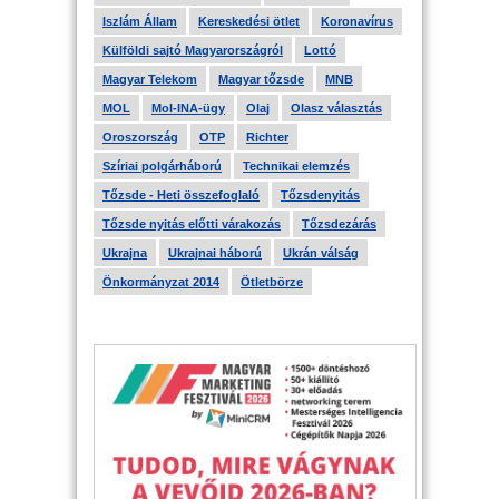
Iszlám Állam
Kereskedési ötlet
Koronavírus
Külföldi sajtó Magyarországról
Lottó
Magyar Telekom
Magyar tőzsde
MNB
MOL
Mol-INA-ügy
Olaj
Olasz választás
Oroszország
OTP
Richter
Szíriai polgárháború
Technikai elemzés
Tőzsde - Heti összefoglaló
Tőzsdenyitás
Tőzsde nyitás előtti várakozás
Tőzsdezárás
Ukrajna
Ukrajnai háború
Ukrán válság
Önkormányzat 2014
Ötletbörze