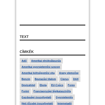
TEXT
CÍMKÉK
Adó
Amerikai elnökválasztás
Amerikai gyorsjelentési szezon
Amerikai költségvetési vita
Arany elemzése
Benzin
Beutazási tilalom
Ciprus
DAX
Devizahitel
Ebola
EU-Csúcs
Forex
Forint
Franciaországi légikatasztrófa
Gazdasági összefoglaló
Gyorsjelentés
Heti tőzsdei összefoglaló
Internetadó