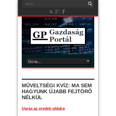
MŰVELTSÉGI KVÍZ: MA SEM
HAGYUNK ÚJABB FEJTÖRŐ
NÉLKÜL
Ugras az eredeti oldalra