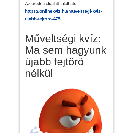
Az eredeti oldal itt található:
https://onlinekviz.hu/muveltsegi-kviz-
ujabb-fejtoro-475/
Műveltségi kvíz:
Ma sem hagyunk
újabb fejtörő
nélkül