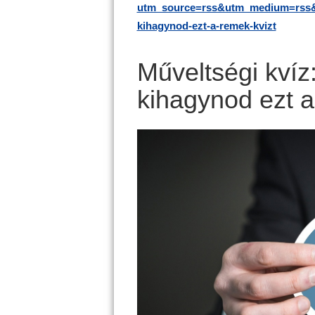
utm_source=rss&utm_medium=rss&u
kihagynod-ezt-a-remek-kvizt
Műveltségi kvíz
kihagynod ezt a