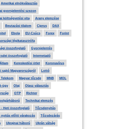
Amerikai elnökválasztás
i gyorsjelentési szezon
i költségvetési vita
Arany elemzése
Beutazási tilalom
Ciprus
DAX
itel
Ebola
EU-Csúcs
Forex
Forint
országi légikatasztrófa
ági összefoglaló
Gyorsjelentés
zsdei összefoglaló
Internetadó
 Állam
Kereskedési ötlet
Koronavírus
i sajtó Magyarországról
Lottó
 Telekom
Magyar tőzsde
MNB
MOL
A-ügy
Olaj
Olasz választás
rszág
OTP
Richter
 polgárháború
Technikai elemzés
- Heti összefoglaló
Tőzsdenyitás
nyitás előtti várakozás
Tőzsdezárás
a
Ukrajnai háború
Ukrán válság