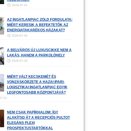
2026-07-31
AZ INGATLANPIAC ZÖLD FORDULATA:
MIÉRT KERESIK A BEFEKTETŐK AZ
ENERGIATAKARÉKOS HÁZAKAT?
2026-07-30
A BELVÁROS ÚJ LUXUSCIKKE NEM A
LAKÁS, HANEM A PARKOLÓHELY
2026-07-29
MIÉRT VÁLT KECSKEMÉT ÉS
VONZÁSKÖRZETE A HAZAI IPARI-
LOGISZTIKAI INGATLANPIAC EGYIK
LEGFONTOSABB KÖZPONTJÁVÁ?
07-21
NEM CSAK PAPÍRHALOM: ÍGY
ALAKÍTSD ÁT A RECEPCIÓS PULTOT
ELEGÁNS PLEXI
PROSPEKTUSTARTÓKKAL