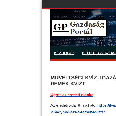
KEZDŐLAP
BELFÖLD -GAZDA
MŰVELTSÉGI KVÍZ: IGAZ
REMEK KVÍZT
Ugras az eredeti oldalra
Az eredeti oldal itt található:
https://kv
kihagynod-ezt-a-remek-kvizt/?