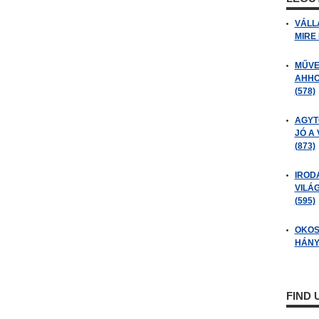
VÁLL
MIRE
MŰVE
AHHO
(578)
AGYT
JÓ A
(873)
IROD
VILÁ
(595)
OKOS
HÁNY
FIND