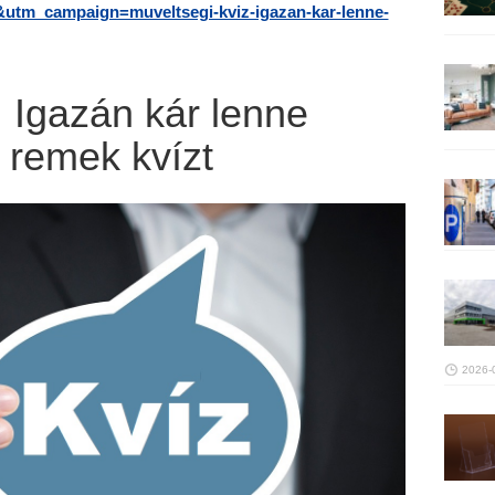
tm_campaign=muveltsegi-kviz-igazan-kar-lenne-
: Igazán kár lenne
 remek kvízt
2026-