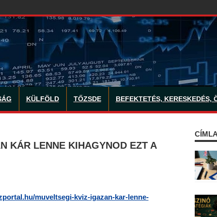
SÁG
KÜLFÖLD
TŐZSDE
BEFEKTETÉS, KERESKEDÉS, 
CÍMLA
ÁN KÁR LENNE KIHAGYNOD EZT A
izportal.hu/muveltsegi-kviz-igazan-kar-lenne-