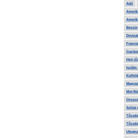
Adó
Amerika
Amerika
Benzin
Devizah
Francia
Gazdas
Heti tő
Iszlám
Külföld
Magyar
Mol-IN
Oroszo
Szíriai
Tőzsde 
Tőzsde 
Ukrajn