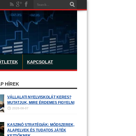
ÖTLETEK
KAPCSOLAT
P HÍREK
VÁLLALATI NYELVISKOLÁT KERES?
MUTATJUK, MIRE ÉRDEMES FIGYELNI
2026-08-07
KASZINÓ STRATÉGIÁK: MÓDSZEREK,
ALAPELVEK ÉS TUDATOS JÁTÉK
KEZDŐKNEK