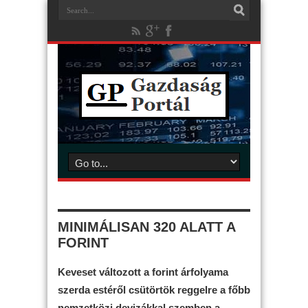
MINIMÁLISAN 320 ALATT A
FORINT
Keveset változott a forint árfolyama
szerda estéről csütörtök reggelre a főbb
nemzetközi devizákkal szemben a