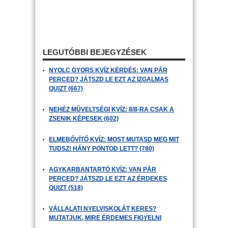
LEGUTÓBBI BEJEGYZÉSEK
NYOLC GYORS KVÍZ KÉRDÉS: VAN PÁR
PERCED? JÁTSZD LE EZT AZ IZGALMAS
QUIZT (667)
NEHÉZ MŰVELTSÉGI KVÍZ: 8/8-RA CSAK A
ZSENIK KÉPESEK (602)
ELMEBŐVÍTŐ KVÍZ: MOST MUTASD MEG MIT
TUDSZ! HÁNY PONTOD LETT? (780)
AGYKARBANTARTÓ KVÍZ: VAN PÁR
PERCED? JÁTSZD LE EZT AZ ÉRDEKES
QUIZT (518)
VÁLLALATI NYELVISKOLÁT KERES?
MUTATJUK, MIRE ÉRDEMES FIGYELNI