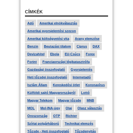
CÍMKÉK
Adó
Amerikai elnökválasztás
Amerikai gyorsjelentési szezon
Amerikai költségvetési vita
Arany elemzése
Benzin
Beutazási tilalom
Ciprus
DAX
Devizahitel
Ebola
EU-Csúcs
Forex
Forint
Franciaországi légikatasztrófa
Gazdasági összefoglaló
Gyorsjelentés
Heti tőzsdei összefoglaló
Internetadó
Iszlám Állam
Kereskedési ötlet
Koronavírus
Külföldi sajtó Magyarországról
Lottó
Magyar Telekom
Magyar tőzsde
MNB
MOL
Mol-INA-ügy
Olaj
Olasz választás
Oroszország
OTP
Richter
Szíriai polgárháború
Technikai elemzés
Tőzsde - Heti összefoglaló
Tőzsdenyitás