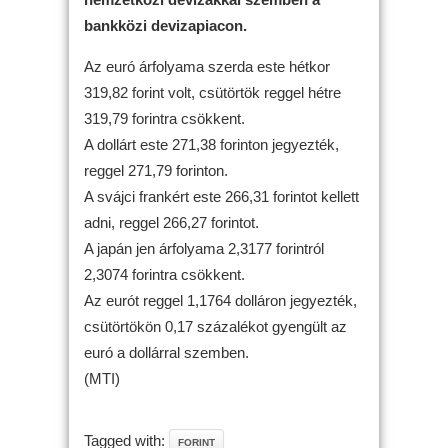
bankközi devizapiacon.
Az euró árfolyama szerda este hétkor
319,82 forint volt, csütörtök reggel hétre
319,79 forintra csökkent.
A dollárt este 271,38 forinton jegyezték,
reggel 271,79 forinton.
A svájci frankért este 266,31 forintot kellett
adni, reggel 266,27 forintot.
A japán jen árfolyama 2,3177 forintról
2,3074 forintra csökkent.
Az eurót reggel 1,1764 dolláron jegyezték,
csütörtökön 0,17 százalékot gyengült az
euró a dollárral szemben.
(MTI)
Tagged with:
FORINT