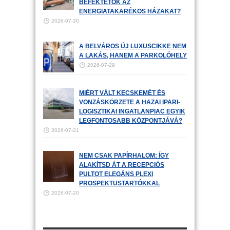
BEFEKTETŐK AZ
ENERGIATAKARÉKOS HÁZAKAT?
2026-07-30
A BELVÁROS ÚJ LUXUSCIKKE NEM
A LAKÁS, HANEM A PARKOLÓHELY
2026-07-29
MIÉRT VÁLT KECSKEMÉT ÉS
VONZÁSKÖRZETE A HAZAI IPARI-
LOGISZTIKAI INGATLANPIAC EGYIK
LEGFONTOSABB KÖZPONTJÁVÁ?
2026-07-21
NEM CSAK PAPÍRHALOM: ÍGY
ALAKÍTSD ÁT A RECEPCIÓS
PULTOT ELEGÁNS PLEXI
PROSPEKTUSTARTÓKKAL
2026-07-20