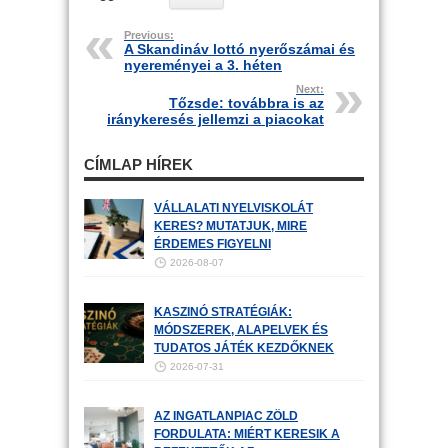
Previous:
A Skandináv lottó nyerőszámai és
nyereményei a 3. héten
Next:
Tőzsde: továbbra is az
iránykeresés jellemzi a piacokat
CÍMLAP HÍREK
VÁLLALATI NYELVISKOLÁT
KERES? MUTATJUK, MIRE
ÉRDEMES FIGYELNI
2026-08-07
KASZINÓ STRATÉGIÁK:
MÓDSZEREK, ALAPELVEK ÉS
TUDATOS JÁTÉK KEZDŐKNEK
2026-07-31
AZ INGATLANPIAC ZÖLD
FORDULATA: MIÉRT KERESIK A