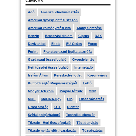
CÍMKÉK
Adó
Amerikai elnökválasztás
Amerikai gyorsjelentési szezon
Amerikai költségvetési vita
Arany elemzése
Benzin
Beutazási tilalom
Ciprus
DAX
Devizahitel
Ebola
EU-Csúcs
Forex
Forint
Franciaországi légikatasztrófa
Gazdasági összefoglaló
Gyorsjelentés
Heti tőzsdei összefoglaló
Internetadó
Iszlám Állam
Kereskedési ötlet
Koronavírus
Külföldi sajtó Magyarországról
Lottó
Magyar Telekom
Magyar tőzsde
MNB
MOL
Mol-INA-ügy
Olaj
Olasz választás
Oroszország
OTP
Richter
Szíriai polgárháború
Technikai elemzés
Tőzsde - Heti összefoglaló
Tőzsdenyitás
Tőzsde nyitás előtti várakozás
Tőzsdezárás