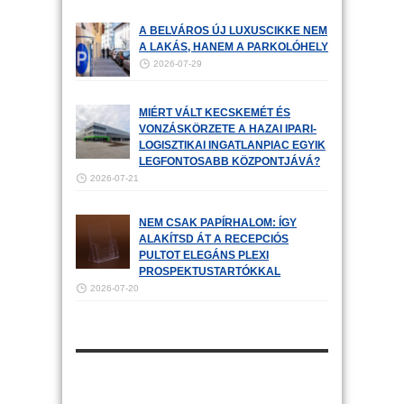
A BELVÁROS ÚJ LUXUSCIKKE NEM
A LAKÁS, HANEM A PARKOLÓHELY
2026-07-29
MIÉRT VÁLT KECSKEMÉT ÉS
VONZÁSKÖRZETE A HAZAI IPARI-
LOGISZTIKAI INGATLANPIAC EGYIK
LEGFONTOSABB KÖZPONTJÁVÁ?
2026-07-21
NEM CSAK PAPÍRHALOM: ÍGY
ALAKÍTSD ÁT A RECEPCIÓS
PULTOT ELEGÁNS PLEXI
PROSPEKTUSTARTÓKKAL
2026-07-20