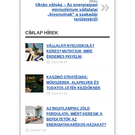
Next:
Ukrán válság – Az energiaipari
minisztérium vállalatai
„kivonulnak” a szakadár
területekről
CÍMLAP HÍREK
VÁLLALATI NYELVISKOLÁT
KERES? MUTATJUK, MIRE
ÉRDEMES FIGYELNI
2026-08-07
KASZINÓ STRATÉGIÁK:
MÓDSZEREK, ALAPELVEK ÉS
TUDATOS JÁTÉK KEZDŐKNEK
2026-07-31
AZ INGATLANPIAC ZÖLD
FORDULATA: MIÉRT KERESIK A
BEFEKTETŐK AZ
ENERGIATAKARÉKOS HÁZAKAT?
2026-07-30