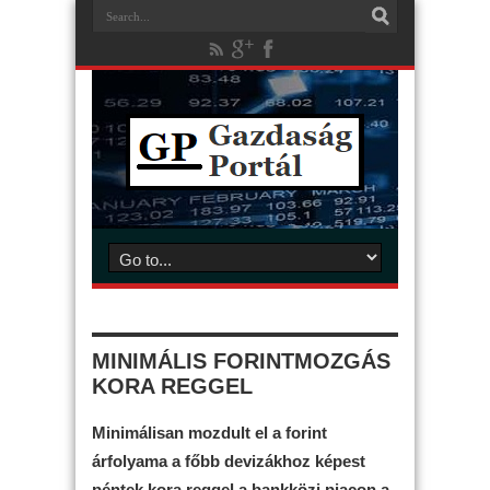
MINIMÁLIS FORINTMOZGÁS
KORA REGGEL
Minimálisan mozdult el a forint
árfolyama a főbb devizákhoz képest
péntek kora reggel a bankközi piacon a