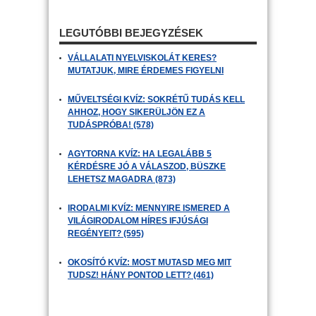
LEGUTÓBBI BEJEGYZÉSEK
VÁLLALATI NYELVISKOLÁT KERES?
MUTATJUK, MIRE ÉRDEMES FIGYELNI
MŰVELTSÉGI KVÍZ: SOKRÉTŰ TUDÁS KELL
AHHOZ, HOGY SIKERÜLJÖN EZ A
TUDÁSPRÓBA! (578)
AGYTORNA KVÍZ: HA LEGALÁBB 5
KÉRDÉSRE JÓ A VÁLASZOD, BÜSZKE
LEHETSZ MAGADRA (873)
IRODALMI KVÍZ: MENNYIRE ISMERED A
VILÁGIRODALOM HÍRES IFJÚSÁGI
REGÉNYEIT? (595)
OKOSÍTÓ KVÍZ: MOST MUTASD MEG MIT
TUDSZ! HÁNY PONTOD LETT? (461)