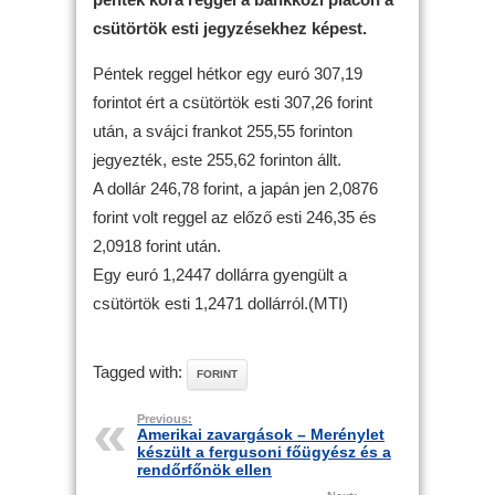
csütörtök esti jegyzésekhez képest.
Péntek reggel hétkor egy euró 307,19
forintot ért a csütörtök esti 307,26 forint
után, a svájci frankot 255,55 forinton
jegyezték, este 255,62 forinton állt.
A dollár 246,78 forint, a japán jen 2,0876
forint volt reggel az előző esti 246,35 és
2,0918 forint után.
Egy euró 1,2447 dollárra gyengült a
csütörtök esti 1,2471 dollárról.(MTI)
Tagged with:
FORINT
Previous:
Amerikai zavargások – Merénylet
készült a fergusoni főügyész és a
rendőrfőnök ellen