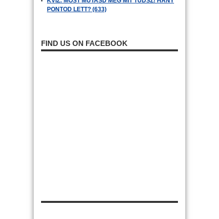
KVÍZ: MOST MUTASD MEG MIT TUDSZ! HÁNY
PONTOD LETT? (633)
FIND US ON FACEBOOK