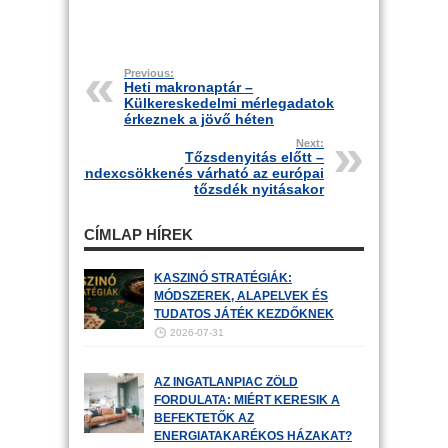
Previous:
Heti makronaptár –
Külkereskedelmi mérlegadatok
érkeznek a jövő héten
Next:
Tőzsdenyitás előtt –
Indexcsökkenés várható az európai
tőzsdék nyitásakor
CÍMLAP HÍREK
KASZINÓ STRATÉGIÁK:
MÓDSZEREK, ALAPELVEK ÉS
TUDATOS JÁTÉK KEZDŐKNEK
2026-07-31
AZ INGATLANPIAC ZÖLD
FORDULATA: MIÉRT KERESIK A
BEFEKTETŐK AZ
ENERGIATAKARÉKOS HÁZAKAT?