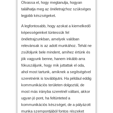
Olvassa el, hogy megtanulja, hogyan
találhatja meg az önéletrajzhoz szükséges
legjobb készségeket.
A legfontosabb, hogy azokat a kiemelkedő
képességeinket tüntessük fel
önéletrajzunkban, amelyek valóban
relevánsak is az adott munkához. Tehát ne
zsúfoljunk bele mindent, amihez értünk és
jók vagyunk benne, hanem inkább arra
fókuszáljunk, hogy mik juttattak el oda,
ahol most tartunk, amiknek a segítségével
szeretnénk is továbbjutni. Ha például eddig
kommunikációs területen dolgoztál, de
most más irányba szeretnél váltani, akkor
ugyan jó pont, ha feltünteted a
kommunikációs készséget, de a pályázott
munka szempontjából fontos részeket