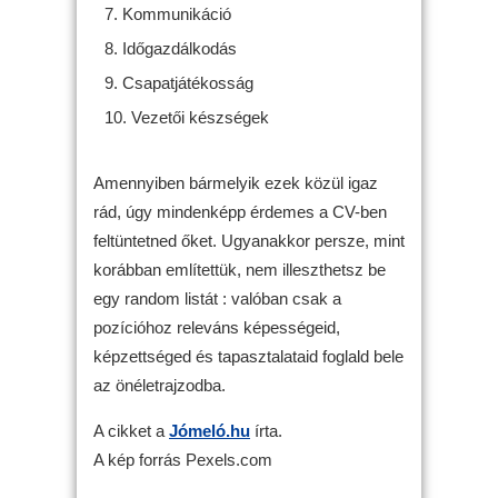
Kommunikáció
Időgazdálkodás
Csapatjátékosság
Vezetői készségek
Amennyiben bármelyik ezek közül igaz
rád, úgy mindenképp érdemes a CV-ben
feltüntetned őket. Ugyanakkor persze, mint
korábban említettük, nem illeszthetsz be
egy random listát : valóban csak a
pozícióhoz releváns képességeid,
képzettséged és tapasztalataid foglald bele
az önéletrajzodba.
A cikket a
Jómeló.hu
írta.
A kép forrás Pexels.com