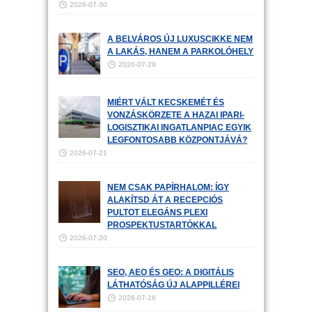
2026-07-30
A BELVÁROS ÚJ LUXUSCIKKE NEM
A LAKÁS, HANEM A PARKOLÓHELY
2026-07-29
MIÉRT VÁLT KECSKEMÉT ÉS
VONZÁSKÖRZETE A HAZAI IPARI-
LOGISZTIKAI INGATLANPIAC EGYIK
LEGFONTOSABB KÖZPONTJÁVÁ?
2026-07-21
NEM CSAK PAPÍRHALOM: ÍGY
ALAKÍTSD ÁT A RECEPCIÓS
PULTOT ELEGÁNS PLEXI
PROSPEKTUSTARTÓKKAL
2026-07-20
SEO, AEO ÉS GEO: A DIGITÁLIS
LÁTHATÓSÁG ÚJ ALAPPILLÉREI
2026-07-16