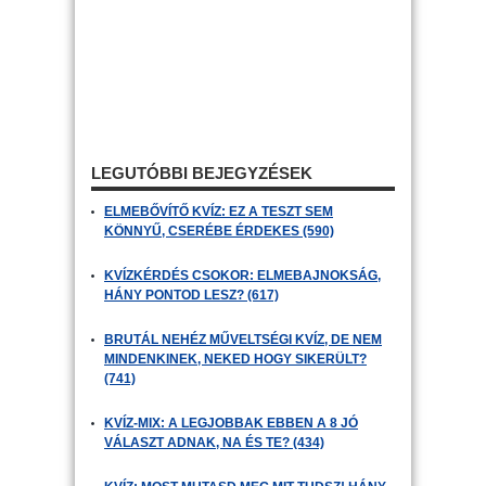
LEGUTÓBBI BEJEGYZÉSEK
ELMEBŐVÍTŐ KVÍZ: EZ A TESZT SEM
KÖNNYŰ, CSERÉBE ÉRDEKES (590)
KVÍZKÉRDÉS CSOKOR: ELMEBAJNOKSÁG,
HÁNY PONTOD LESZ? (617)
BRUTÁL NEHÉZ MŰVELTSÉGI KVÍZ, DE NEM
MINDENKINEK, NEKED HOGY SIKERÜLT?
(741)
KVÍZ-MIX: A LEGJOBBAK EBBEN A 8 JÓ
VÁLASZT ADNAK, NA ÉS TE? (434)