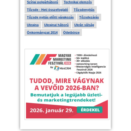
Szíriai polgárháború
Technikai elemzés
Tőzsde - Heti összefoglaló
Tőzsdenyitás
Tőzsde nyitás előtti várakozás
Tőzsdezárás
Ukrajna
Ukrajnai háború
Ukrán válság
Önkormányzat 2014
Ötletbörze