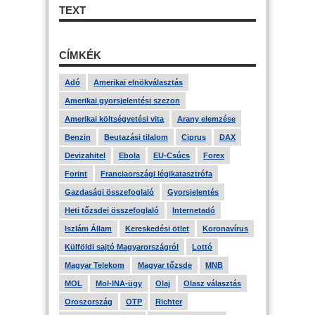
TEXT
CÍMKÉK
Adó
Amerikai elnökválasztás
Amerikai gyorsjelentési szezon
Amerikai költségvetési vita
Arany elemzése
Benzin
Beutazási tilalom
Ciprus
DAX
Devizahitel
Ebola
EU-Csúcs
Forex
Forint
Franciaországi légikatasztrófa
Gazdasági összefoglaló
Gyorsjelentés
Heti tőzsdei összefoglaló
Internetadó
Iszlám Állam
Kereskedési ötlet
Koronavírus
Külföldi sajtó Magyarországról
Lottó
Magyar Telekom
Magyar tőzsde
MNB
MOL
Mol-INA-ügy
Olaj
Olasz választás
Oroszország
OTP
Richter