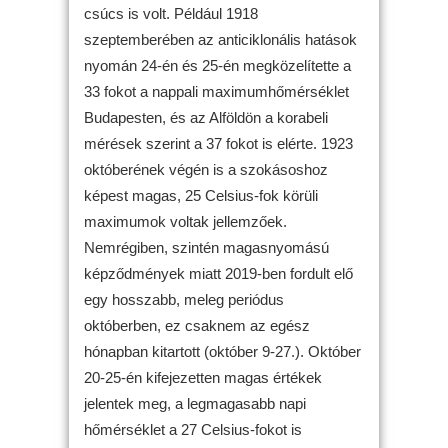
csúcs is volt. Például 1918
szeptemberében az anticiklonális hatások
nyomán 24-én és 25-én megközelítette a
33 fokot a nappali maximumhőmérséklet
Budapesten, és az Alföldön a korabeli
mérések szerint a 37 fokot is elérte. 1923
októberének végén is a szokásoshoz
képest magas, 25 Celsius-fok körüli
maximumok voltak jellemzőek.
Nemrégiben, szintén magasnyomású
képződmények miatt 2019-ben fordult elő
egy hosszabb, meleg periódus
októberben, ez csaknem az egész
hónapban kitartott (október 9-27.). Október
20-25-én kifejezetten magas értékek
jelentek meg, a legmagasabb napi
hőmérséklet a 27 Celsius-fokot is