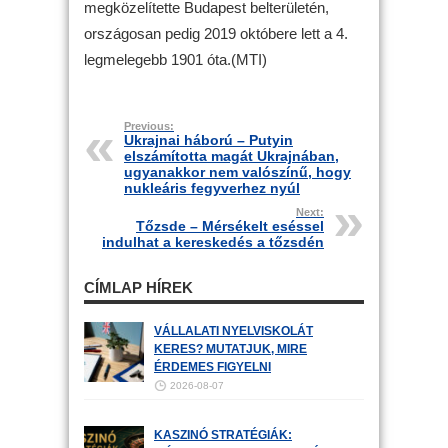
megközelítette Budapest belterületén,
országosan pedig 2019 októbere lett a 4.
legmelegebb 1901 óta.(MTI)
Previous:
Ukrajnai háború – Putyin
elszámította magát Ukrajnában,
ugyanakkor nem valószínű, hogy
nukleáris fegyverhez nyúl
Next:
Tőzsde – Mérsékelt eséssel
indulhat a kereskedés a tőzsdén
CÍMLAP HÍREK
VÁLLALATI NYELVISKOLÁT
KERES? MUTATJUK, MIRE
ÉRDEMES FIGYELNI
2026-08-07
KASZINÓ STRATÉGIÁK: