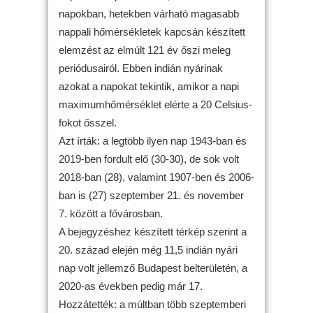
napokban, hetekben várható magasabb
nappali hőmérsékletek kapcsán készített
elemzést az elmúlt 121 év őszi meleg
periódusairól. Ebben indián nyárinak
azokat a napokat tekintik, amikor a napi
maximumhőmérséklet elérte a 20 Celsius-
fokot ősszel.
Azt írták: a legtöbb ilyen nap 1943-ban és
2019-ben fordult elő (30-30), de sok volt
2018-ban (28), valamint 1907-ben és 2006-
ban is (27) szeptember 21. és november
7. között a fővárosban.
A bejegyzéshez készített térkép szerint a
20. század elején még 11,5 indián nyári
nap volt jellemző Budapest belterületén, a
2020-as években pedig már 17.
Hozzátették: a múltban több szeptemberi