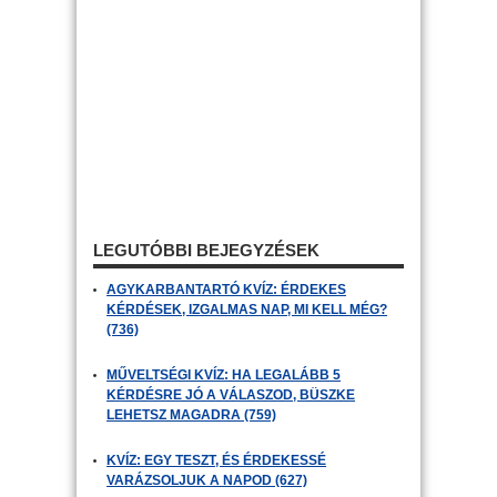
LEGUTÓBBI BEJEGYZÉSEK
AGYKARBANTARTÓ KVÍZ: ÉRDEKES
KÉRDÉSEK, IZGALMAS NAP, MI KELL MÉG?
(736)
MŰVELTSÉGI KVÍZ: HA LEGALÁBB 5
KÉRDÉSRE JÓ A VÁLASZOD, BÜSZKE
LEHETSZ MAGADRA (759)
KVÍZ: EGY TESZT, ÉS ÉRDEKESSÉ
VARÁZSOLJUK A NAPOD (627)