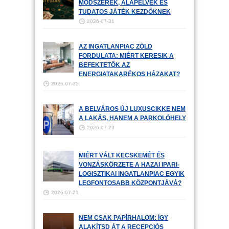
MÓDSZEREK, ALAPELVEK ÉS
TUDATOS JÁTÉK KEZDŐKNEK
2026-07-31
AZ INGATLANPIAC ZÖLD
FORDULATA: MIÉRT KERESIK A
BEFEKTETŐK AZ
ENERGIATAKARÉKOS HÁZAKAT?
2026-07-30
A BELVÁROS ÚJ LUXUSCIKKE NEM
A LAKÁS, HANEM A PARKOLÓHELY
2026-07-29
MIÉRT VÁLT KECSKEMÉT ÉS
VONZÁSKÖRZETE A HAZAI IPARI-
LOGISZTIKAI INGATLANPIAC EGYIK
LEGFONTOSABB KÖZPONTJÁVÁ?
2026-07-21
NEM CSAK PAPÍRHALOM: ÍGY
ALAKÍTSD ÁT A RECEPCIÓS