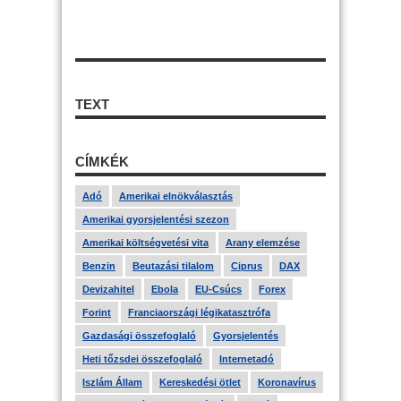
TEXT
CÍMKÉK
Adó
Amerikai elnökválasztás
Amerikai gyorsjelentési szezon
Amerikai költségvetési vita
Arany elemzése
Benzin
Beutazási tilalom
Ciprus
DAX
Devizahitel
Ebola
EU-Csúcs
Forex
Forint
Franciaországi légikatasztrófa
Gazdasági összefoglaló
Gyorsjelentés
Heti tőzsdei összefoglaló
Internetadó
Iszlám Állam
Kereskedési ötlet
Koronavírus