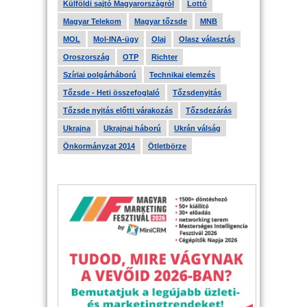
Külföldi sajtó Magyarországról
Lottó
Magyar Telekom
Magyar tőzsde
MNB
MOL
Mol-INA-ügy
Olaj
Olasz választás
Oroszország
OTP
Richter
Szíriai polgárháború
Technikai elemzés
Tőzsde - Heti összefoglaló
Tőzsdenyitás
Tőzsde nyitás előtti várakozás
Tőzsdezárás
Ukrajna
Ukrajnai háború
Ukrán válság
Önkormányzat 2014
Ötletbörze