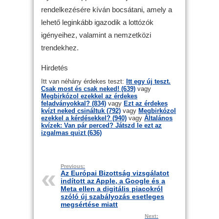
rendelkezésére kíván bocsátani, amely a
lehető leginkább igazodik a lottózók
igényeihez, valamint a nemzetközi
trendekhez.
Hirdetés
Itt van néhány érdekes teszt:
Itt egy új teszt.
Csak most és csak neked! (639)
vagy
Megbirkózol ezekkel az érdekes
feladványokkal? (834)
vagy
Ezt az érdekes
kvízt neked csináltuk (792)
vagy
Megbirkózol
ezekkel a kérdésekkel? (940)
vagy
Általános
kvízek: Van pár perced? Játszd le ezt az
izgalmas quizt (636)
Previous:
Az Európai Bizottság vizsgálatot
indított az Apple, a Google és a
Meta ellen a digitális piacokról
szóló új szabályozás esetleges
megsértése miatt
Next: