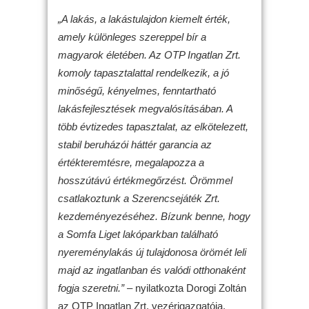
„A lakás, a lakástulajdon kiemelt érték,
amely különleges szereppel bír a
magyarok életében. Az OTP Ingatlan Zrt.
komoly tapasztalattal rendelkezik, a jó
minőségű, kényelmes, fenntartható
lakásfejlesztések megvalósításában. A
több évtizedes tapasztalat, az elkötelezett,
stabil beruházói háttér garancia az
értékteremtésre, megalapozza a
hosszútávú értékmegőrzést. Örömmel
csatlakoztunk a Szerencsejáték Zrt.
kezdeményezéséhez. Bízunk benne, hogy
a Somfa Liget lakóparkban található
nyereménylakás új tulajdonosa örömét leli
majd az ingatlanban és valódi otthonaként
fogja szeretni.”
– nyilatkozta Dorogi Zoltán
az OTP Ingatlan Zrt. vezérigazgatója.