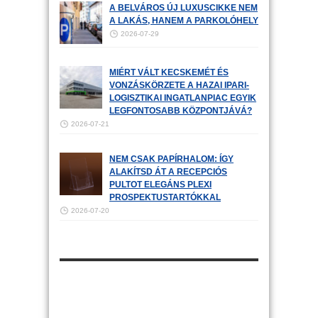
A BELVÁROS ÚJ LUXUSCIKKE NEM
A LAKÁS, HANEM A PARKOLÓHELY
2026-07-29
MIÉRT VÁLT KECSKEMÉT ÉS
VONZÁSKÖRZETE A HAZAI IPARI-
LOGISZTIKAI INGATLANPIAC EGYIK
LEGFONTOSABB KÖZPONTJÁVÁ?
2026-07-21
NEM CSAK PAPÍRHALOM: ÍGY
ALAKÍTSD ÁT A RECEPCIÓS
PULTOT ELEGÁNS PLEXI
PROSPEKTUSTARTÓKKAL
2026-07-20