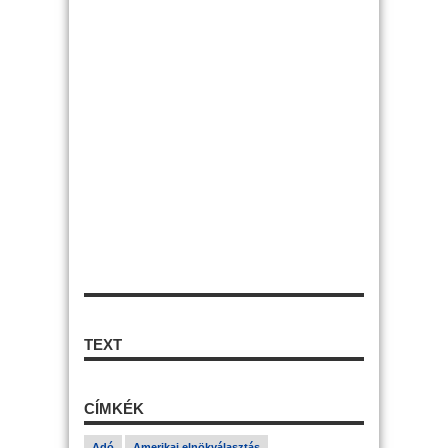
TEXT
CÍMKÉK
Adó
Amerikai elnökválasztás