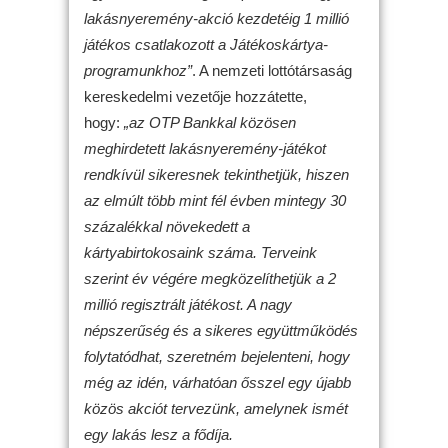
lakásnyeremény-akció kezdetéig 1 millió
játékos csatlakozott a Játékoskártya-
programunkhoz”
. A nemzeti lottótársaság
kereskedelmi vezetője hozzátette,
hogy:
„az OTP Bankkal közösen
meghirdetett lakásnyeremény-játékot
rendkívül sikeresnek tekinthetjük, hiszen
az elmúlt több mint fél évben mintegy 30
százalékkal növekedett a
kártyabirtokosaink száma. Terveink
szerint év végére megközelíthetjük a 2
millió regisztrált játékost. A nagy
népszerűség és a sikeres együttműködés
folytatódhat, szeretném bejelenteni, hogy
még az idén, várhatóan ősszel egy újabb
közös akciót tervezünk, amelynek ismét
egy lakás lesz a fődíja.