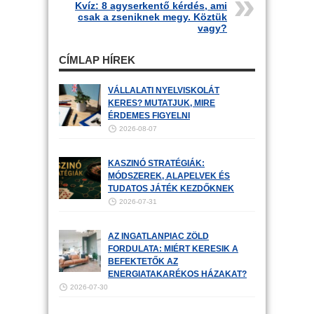
Kvíz: 8 agyserkentő kérdés, ami
csak a zseniknek megy. Köztük
vagy?
CÍMLAP HÍREK
VÁLLALATI NYELVISKOLÁT
KERES? MUTATJUK, MIRE
ÉRDEMES FIGYELNI
2026-08-07
KASZINÓ STRATÉGIÁK:
MÓDSZEREK, ALAPELVEK ÉS
TUDATOS JÁTÉK KEZDŐKNEK
2026-07-31
AZ INGATLANPIAC ZÖLD
FORDULATA: MIÉRT KERESIK A
BEFEKTETŐK AZ
ENERGIATAKARÉKOS HÁZAKAT?
2026-07-30