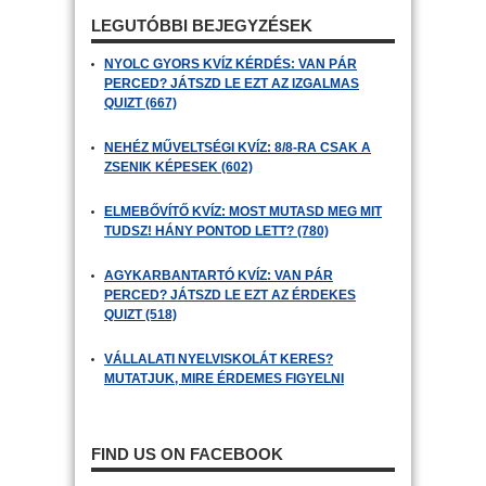
LEGUTÓBBI BEJEGYZÉSEK
NYOLC GYORS KVÍZ KÉRDÉS: VAN PÁR
PERCED? JÁTSZD LE EZT AZ IZGALMAS
QUIZT (667)
NEHÉZ MŰVELTSÉGI KVÍZ: 8/8-RA CSAK A
ZSENIK KÉPESEK (602)
ELMEBŐVÍTŐ KVÍZ: MOST MUTASD MEG MIT
TUDSZ! HÁNY PONTOD LETT? (780)
AGYKARBANTARTÓ KVÍZ: VAN PÁR
PERCED? JÁTSZD LE EZT AZ ÉRDEKES
QUIZT (518)
VÁLLALATI NYELVISKOLÁT KERES?
MUTATJUK, MIRE ÉRDEMES FIGYELNI
FIND US ON FACEBOOK