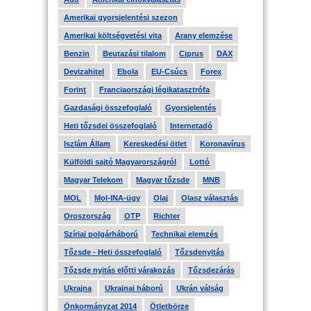
Amerikai gyorsjelentési szezon
Amerikai költségvetési vita
Arany elemzése
Benzin
Beutazási tilalom
Ciprus
DAX
Devizahitel
Ebola
EU-Csúcs
Forex
Forint
Franciaországi légikatasztrófa
Gazdasági összefoglaló
Gyorsjelentés
Heti tőzsdei összefoglaló
Internetadó
Iszlám Állam
Kereskedési ötlet
Koronavírus
Külföldi sajtó Magyarországról
Lottó
Magyar Telekom
Magyar tőzsde
MNB
MOL
Mol-INA-ügy
Olaj
Olasz választás
Oroszország
OTP
Richter
Szíriai polgárháború
Technikai elemzés
Tőzsde - Heti összefoglaló
Tőzsdenyitás
Tőzsde nyitás előtti várakozás
Tőzsdezárás
Ukrajna
Ukrajnai háború
Ukrán válság
Önkormányzat 2014
Ötletbörze