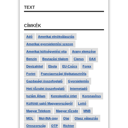
TEXT
CÍMKÉK
Adó
Amerikai elnökválasztás
Amerikai gyorsjelentési szezon
Amerikai költségvetési vita
Arany elemzése
Benzin
Beutazási tilalom
Ciprus
DAX
Devizahitel
Ebola
EU-Csúcs
Forex
Forint
Franciaországi légikatasztrófa
Gazdasági összefoglaló
Gyorsjelentés
Heti tőzsdei összefoglaló
Internetadó
Iszlám Állam
Kereskedési ötlet
Koronavírus
Külföldi sajtó Magyarországról
Lottó
Magyar Telekom
Magyar tőzsde
MNB
MOL
Mol-INA-ügy
Olaj
Olasz választás
Oroszország
OTP
Richter