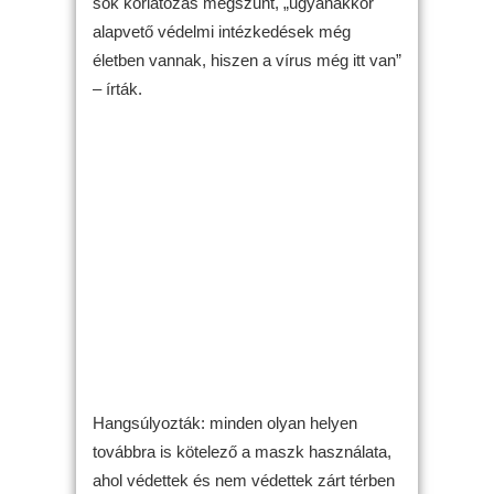
sok korlátozás megszűnt, „ugyanakkor
alapvető védelmi intézkedések még
életben vannak, hiszen a vírus még itt van”
– írták.
Hangsúlyozták: minden olyan helyen
továbbra is kötelező a maszk használata,
ahol védettek és nem védettek zárt térben