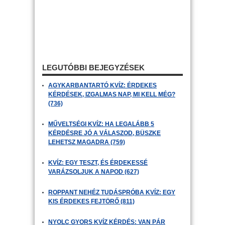
LEGUTÓBBI BEJEGYZÉSEK
AGYKARBANTARTÓ KVÍZ: ÉRDEKES
KÉRDÉSEK, IZGALMAS NAP, MI KELL MÉG?
(736)
MŰVELTSÉGI KVÍZ: HA LEGALÁBB 5
KÉRDÉSRE JÓ A VÁLASZOD, BÜSZKE
LEHETSZ MAGADRA (759)
KVÍZ: EGY TESZT, ÉS ÉRDEKESSÉ
VARÁZSOLJUK A NAPOD (627)
ROPPANT NEHÉZ TUDÁSPRÓBA KVÍZ: EGY
KIS ÉRDEKES FEJTÖRŐ (811)
NYOLC GYORS KVÍZ KÉRDÉS: VAN PÁR