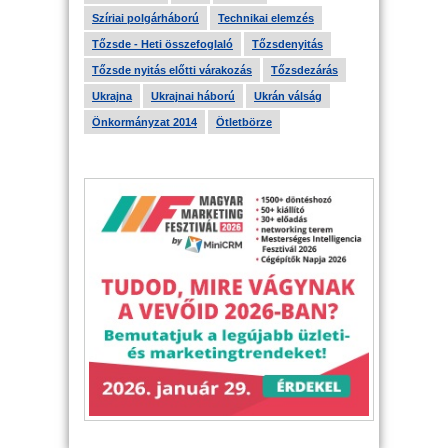
Szíriai polgárháború
Technikai elemzés
Tőzsde - Heti összefoglaló
Tőzsdenyitás
Tőzsde nyitás előtti várakozás
Tőzsdezárás
Ukrajna
Ukrajnai háború
Ukrán válság
Önkormányzat 2014
Ötletbörze