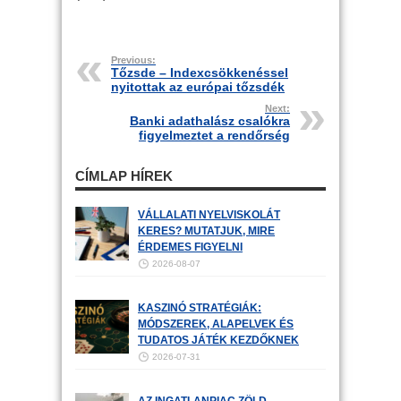
Previous:
Tőzsde – Indexcsökkenéssel
nyitottak az európai tőzsdék
Next:
Banki adathalász csalókra
figyelmeztet a rendőrség
CÍMLAP HÍREK
VÁLLALATI NYELVISKOLÁT
KERES? MUTATJUK, MIRE
ÉRDEMES FIGYELNI
2026-08-07
KASZINÓ STRATÉGIÁK:
MÓDSZEREK, ALAPELVEK ÉS
TUDATOS JÁTÉK KEZDŐKNEK
2026-07-31