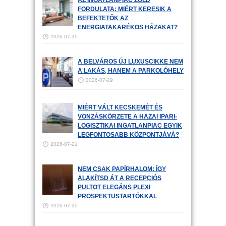
AZ INGATLANPIAC ZÖLD
FORDULATA: MIÉRT KERESIK A
BEFEKTETŐK AZ
ENERGIATAKARÉKOS HÁZAKAT?
2026-07-30
A BELVÁROS ÚJ LUXUSCIKKE NEM
A LAKÁS, HANEM A PARKOLÓHELY
2026-07-29
MIÉRT VÁLT KECSKEMÉT ÉS
VONZÁSKÖRZETE A HAZAI IPARI-
LOGISZTIKAI INGATLANPIAC EGYIK
LEGFONTOSABB KÖZPONTJÁVÁ?
2026-07-21
NEM CSAK PAPÍRHALOM: ÍGY
ALAKÍTSD ÁT A RECEPCIÓS
PULTOT ELEGÁNS PLEXI
PROSPEKTUSTARTÓKKAL
2026-07-20