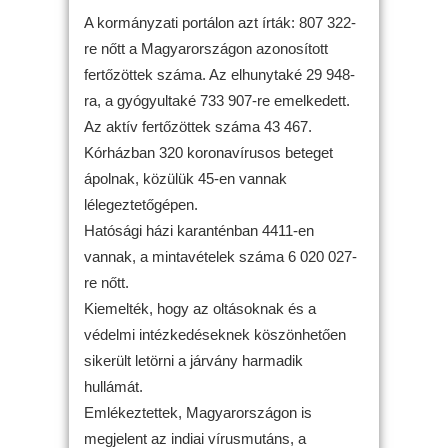
A kormányzati portálon azt írták: 807 322-
re nőtt a Magyarországon azonosított
fertőzöttek száma. Az elhunytaké 29 948-
ra, a gyógyultaké 733 907-re emelkedett.
Az aktív fertőzöttek száma 43 467.
Kórházban 320 koronavírusos beteget
ápolnak, közülük 45-en vannak
lélegeztetőgépen.
Hatósági házi karanténban 4411-en
vannak, a mintavételek száma 6 020 027-
re nőtt.
Kiemelték, hogy az oltásoknak és a
védelmi intézkedéseknek köszönhetően
sikerült letörni a járvány harmadik
hullámát.
Emlékeztettek, Magyarországon is
megjelent az indiai vírusmutáns, a