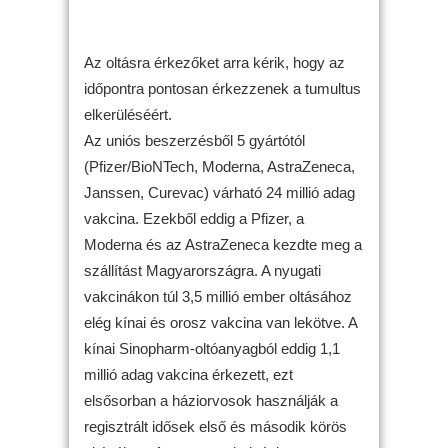
Az oltásra érkezőket arra kérik, hogy az
időpontra pontosan érkezzenek a tumultus
elkerüléséért.
Az uniós beszerzésből 5 gyártótól
(Pfizer/BioNTech, Moderna, AstraZeneca,
Janssen, Curevac) várható 24 millió adag
vakcina. Ezekből eddig a Pfizer, a
Moderna és az AstraZeneca kezdte meg a
szállítást Magyarországra. A nyugati
vakcinákon túl 3,5 millió ember oltásához
elég kínai és orosz vakcina van lekötve. A
kínai Sinopharm-oltóanyagból eddig 1,1
millió adag vakcina érkezett, ezt
elsősorban a háziorvosok használják a
regisztrált idősek első és második körös