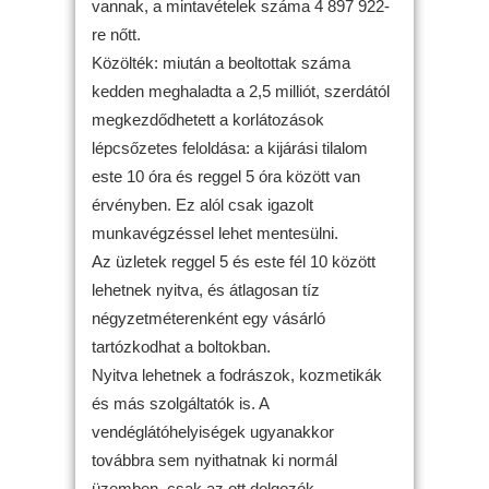
vannak, a mintavételek száma 4 897 922-
re nőtt.
Közölték: miután a beoltottak száma
kedden meghaladta a 2,5 milliót, szerdától
megkezdődhetett a korlátozások
lépcsőzetes feloldása: a kijárási tilalom
este 10 óra és reggel 5 óra között van
érvényben. Ez alól csak igazolt
munkavégzéssel lehet mentesülni.
Az üzletek reggel 5 és este fél 10 között
lehetnek nyitva, és átlagosan tíz
négyzetméterenként egy vásárló
tartózkodhat a boltokban.
Nyitva lehetnek a fodrászok, kozmetikák
és más szolgáltatók is. A
vendéglátóhelyiségek ugyanakkor
továbbra sem nyithatnak ki normál
üzemben, csak az ott dolgozók