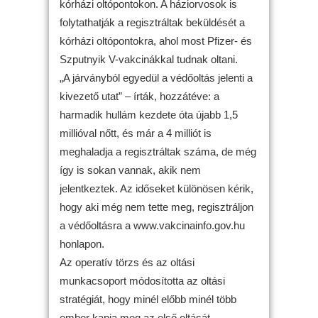
kórházi oltópontokon. A háziorvosok is
folytathatják a regisztráltak beküldését a
kórházi oltópontokra, ahol most Pfizer- és
Szputnyik V-vakcinákkal tudnak oltani.
„A járványból egyedül a védőoltás jelenti a
kivezető utat” – írták, hozzátéve: a
harmadik hullám kezdete óta újabb 1,5
millióval nőtt, és már a 4 milliót is
meghaladja a regisztráltak száma, de még
így is sokan vannak, akik nem
jelentkeztek. Az időseket különösen kérik,
hogy aki még nem tette meg, regisztráljon
a védőoltásra a www.vakcinainfo.gov.hu
honlapon.
Az operatív törzs és az oltási
munkacsoport módosította az oltási
stratégiát, hogy minél előbb minél több
ember kapja meg az első oltását.