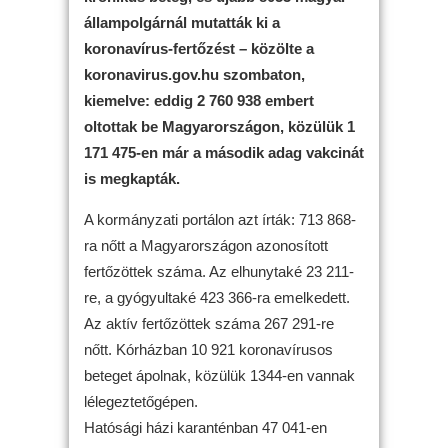
állampolgárnál mutatták ki a
koronavírus-fertőzést – közölte a
koronavirus.gov.hu szombaton,
kiemelve: eddig 2 760 938 embert
oltottak be Magyarországon, közülük 1
171 475-en már a második adag vakcinát
is megkapták.
A kormányzati portálon azt írták: 713 868-
ra nőtt a Magyarországon azonosított
fertőzöttek száma. Az elhunytaké 23 211-
re, a gyógyultaké 423 366-ra emelkedett.
Az aktív fertőzöttek száma 267 291-re
nőtt. Kórházban 10 921 koronavírusos
beteget ápolnak, közülük 1344-en vannak
lélegeztetőgépen.
Hatósági házi karanténban 47 041-en