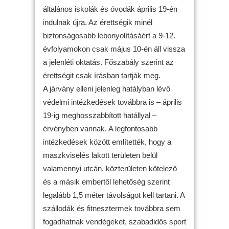
általános iskolák és óvodák április 19-én
indulnak újra. Az érettségik minél
biztonságosabb lebonyolításáért a 9-12.
évfolyamokon csak május 10-én áll vissza
a jelenléti oktatás. Főszabály szerint az
érettségit csak írásban tartják meg.
A járvány elleni jelenleg hatályban lévő
védelmi intézkedések továbbra is – április
19-ig meghosszabbított hatállyal –
érvényben vannak. A legfontosabb
intézkedések között említették, hogy a
maszkviselés lakott területen belül
valamennyi utcán, közterületen kötelező
és a másik embertől lehetőség szerint
legalább 1,5 méter távolságot kell tartani. A
szállodák és fitnesztermek továbbra sem
fogadhatnak vendégeket, szabadidős sport