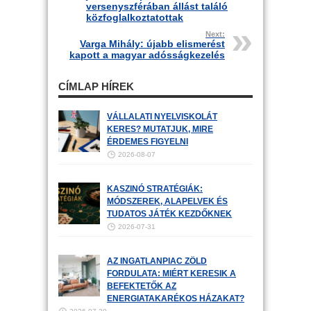
versenyszférában állást találó
közfoglalkoztatottak
Next:
Varga Mihály: újabb elismerést
kapott a magyar adósságkezelés
CÍMLAP HÍREK
VÁLLALATI NYELVISKOLÁT
KERES? MUTATJUK, MIRE
ÉRDEMES FIGYELNI
2026-08-07
KASZINÓ STRATÉGIÁK:
MÓDSZEREK, ALAPELVEK ÉS
TUDATOS JÁTÉK KEZDŐKNEK
2026-07-31
AZ INGATLANPIAC ZÖLD
FORDULATA: MIÉRT KERESIK A
BEFEKTETŐK AZ
ENERGIATAKARÉKOS HÁZAKAT?