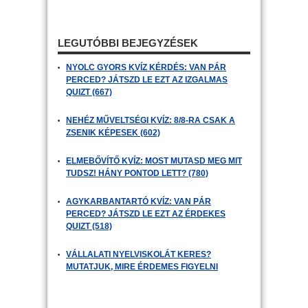
LEGUTÓBBI BEJEGYZÉSEK
NYOLC GYORS KVÍZ KÉRDÉS: VAN PÁR
PERCED? JÁTSZD LE EZT AZ IZGALMAS
QUIZT (667)
NEHÉZ MŰVELTSÉGI KVÍZ: 8/8-RA CSAK A
ZSENIK KÉPESEK (602)
ELMEBŐVÍTŐ KVÍZ: MOST MUTASD MEG MIT
TUDSZ! HÁNY PONTOD LETT? (780)
AGYKARBANTARTÓ KVÍZ: VAN PÁR
PERCED? JÁTSZD LE EZT AZ ÉRDEKES
QUIZT (518)
VÁLLALATI NYELVISKOLÁT KERES?
MUTATJUK, MIRE ÉRDEMES FIGYELNI