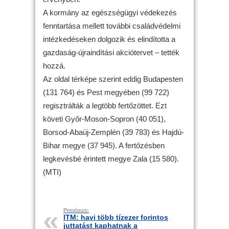
A kormány az egészségügyi védekezés
fenntartása mellett további családvédelmi
intézkedéseken dolgozik és elindította a
gazdaság-újraindítási akciótervet – tették
hozzá.
Az oldal térképe szerint eddig Budapesten
(131 764) és Pest megyében (99 722)
regisztrálták a legtöbb fertőzöttet. Ezt
követi Győr-Moson-Sopron (40 051),
Borsod-Abaúj-Zemplén (39 783) és Hajdú-
Bihar megye (37 945). A fertőzésben
legkevésbé érintett megye Zala (15 580).
(MTI)
Previous:
ITM: havi több tízezer forintos
juttatást kaphatnak a