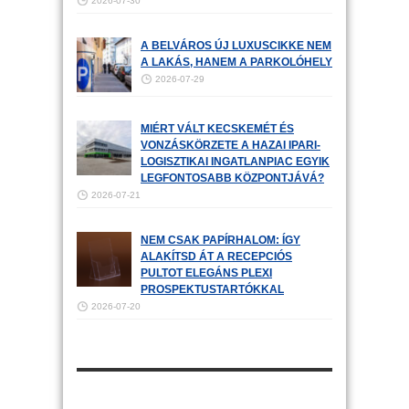
2026-07-30
A BELVÁROS ÚJ LUXUSCIKKE NEM
A LAKÁS, HANEM A PARKOLÓHELY
2026-07-29
MIÉRT VÁLT KECSKEMÉT ÉS
VONZÁSKÖRZETE A HAZAI IPARI-
LOGISZTIKAI INGATLANPIAC EGYIK
LEGFONTOSABB KÖZPONTJÁVÁ?
2026-07-21
NEM CSAK PAPÍRHALOM: ÍGY
ALAKÍTSD ÁT A RECEPCIÓS
PULTOT ELEGÁNS PLEXI
PROSPEKTUSTARTÓKKAL
2026-07-20