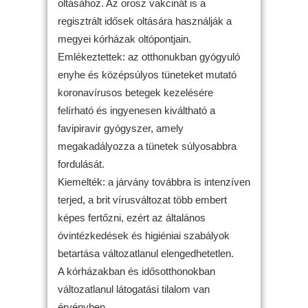
oltásához. Az orosz vakcinát is a
regisztrált idősek oltására használják a
megyei kórházak oltópontjain.
Emlékeztettek: az otthonukban gyógyuló
enyhe és középsúlyos tüneteket mutató
koronavírusos betegek kezelésére
felírható és ingyenesen kiváltható a
favipiravir gyógyszer, amely
megakadályozza a tünetek súlyosabbra
fordulását.
Kiemelték: a járvány továbbra is intenzíven
terjed, a brit vírusváltozat több embert
képes fertőzni, ezért az általános
óvintézkedések és higiéniai szabályok
betartása változatlanul elengedhetetlen.
A kórházakban és idősotthonokban
változatlanul látogatási tilalom van
érvényben.