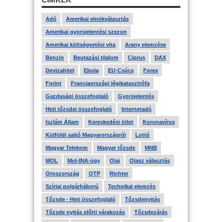
Adó
Amerikai elnökválasztás
Amerikai gyorsjelentési szezon
Amerikai költségvetési vita
Arany elemzése
Benzin
Beutazási tilalom
Ciprus
DAX
Devizahitel
Ebola
EU-Csúcs
Forex
Forint
Franciaországi légikatasztrófa
Gazdasági összefoglaló
Gyorsjelentés
Heti tőzsdei összefoglaló
Internetadó
Iszlám Állam
Kereskedési ötlet
Koronavírus
Külföldi sajtó Magyarországról
Lottó
Magyar Telekom
Magyar tőzsde
MNB
MOL
Mol-INA-ügy
Olaj
Olasz választás
Oroszország
OTP
Richter
Szíriai polgárháború
Technikai elemzés
Tőzsde - Heti összefoglaló
Tőzsdenyitás
Tőzsde nyitás előtti várakozás
Tőzsdezárás