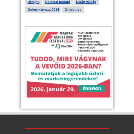
Ukrajna
Ukrajnai háború
Ukrán válság
Önkormányzat 2014
Ötletbörze