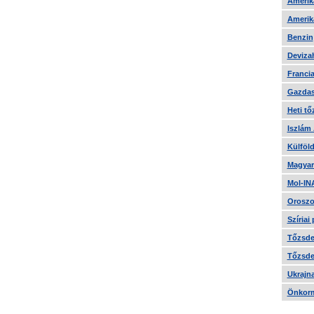
Amerika
Amerika
Benzin
Devizah
Francia
Gazdas
Heti tő
Iszlám
Külföld
Magyar
Mol-IN
Oroszo
Szíriai
Tőzsde 
Tőzsde 
Ukrajn
Önkorm