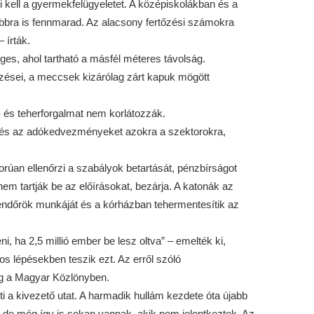
 kell a gyermekfelügyeletet. A középiskolákban és a
vábbra is fennmarad. Az alacsony fertőzési számokra
 írták.
es, ahol tartható a másfél méteres távolság.
zései, a meccsek kizárólag zárt kapuk mögött
it- és teherforgalmat nem korlátozzák.
t és az adókedvezményeket azokra a szektorokra,
rúan ellenőrzi a szabályok betartását, pénzbírságot
nem tartják be az előírásokat, bezárja. A katonák az
endőrök munkáját és a kórházban tehermentesítik az
i, ha 2,5 millió ember be lesz oltva” – emelték ki,
s lépésekben teszik ezt. Az erről szóló
g a Magyar Közlönyben.
ti a kivezető utat. A harmadik hullám kezdete óta újabb
a, de még így is sokan vannak, akik nem jelentkeztek. Az