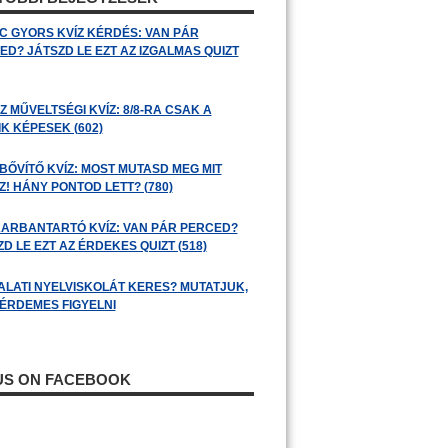
C GYORS KVÍZ KÉRDÉS: VAN PÁR
ED? JÁTSZD LE EZT AZ IZGALMAS QUIZT
 MŰVELTSÉGI KVÍZ: 8/8-RA CSAK A
K KÉPESEK (602)
BŐVÍTŐ KVÍZ: MOST MUTASD MEG MIT
! HÁNY PONTOD LETT? (780)
ARBANTARTÓ KVÍZ: VAN PÁR PERCED?
D LE EZT AZ ÉRDEKES QUIZT (518)
ALATI NYELVISKOLÁT KERES? MUTATJUK,
 ÉRDEMES FIGYELNI
 US ON FACEBOOK