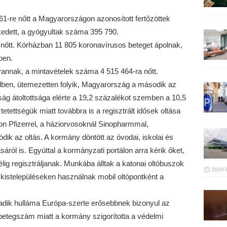
861-re nőtt a Magyarországon azonosított fertőzöttek
edett, a gyógyultak száma 395 790.
 nőtt. Kórházban 11 805 koronavírusos beteget ápolnak,
pen.
annak, a mintavételek száma 4 515 464-ra nőtt.
dben, ütemezetten folyik, Magyarország a második az
sság átoltottsága elérte a 19,2 százalékot szemben a 10,5
etettségük miatt továbbra is a regisztrált idősek oltása
kon Pfizerrel, a háziorvosoknál Sinopharmmal,
dik az oltás. A kormány döntött az óvodai, iskolai és
ról is. Egyúttal a kormányzati portálon arra kérik őket,
lig regisztráljanak. Munkába álltak a katonai oltóbuszok
2026-
kistelepüléseken használnak mobil oltópontként a
madik hulláma Európa-szerte erősebbnek bizonyul az
betegszám miatt a kormány szigorította a védelmi