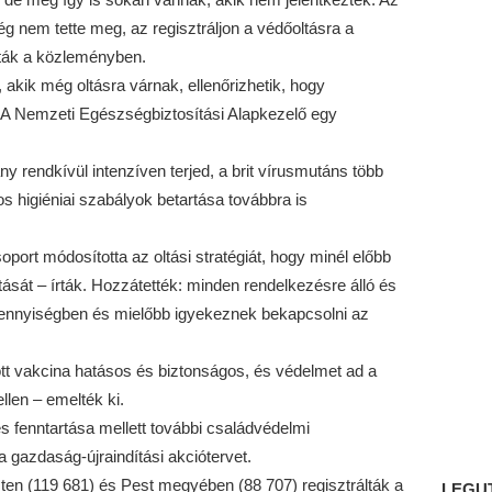
g nem tette meg, az regisztráljon a védőoltásra a
rták a közleményben.
 akik még oltásra várnak, ellenőrizhetik, hogy
. A Nemzeti Egészségbiztosítási Alapkezelő egy
ny rendkívül intenzíven terjed, a brit vírusmutáns több
os higiéniai szabályok betartása továbbra is
port módosította az oltási stratégiát, hogy minél előbb
ását – írták. Hozzátették: minden rendelkezésre álló és
mennyiségben és mielőbb igyekeznek bekapcsolni az
t vakcina hatásos és biztonságos, és védelmet ad a
llen – emelték ki.
fenntartása mellett további családvédelmi
a gazdaság-újraindítási akciótervet.
ten (119 681) és Pest megyében (88 707) regisztrálták a
LEGU