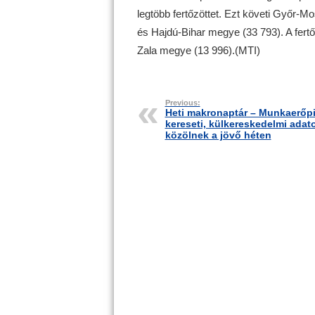
legtöbb fertőzöttet. Ezt követi Győr-
és Hajdú-Bihar megye (33 793). A fertő
Zala megye (13 996).(MTI)
Previous:
Heti makronaptár – Munkaerőpi
kereseti, külkereskedelmi adat
közölnek a jövő héten