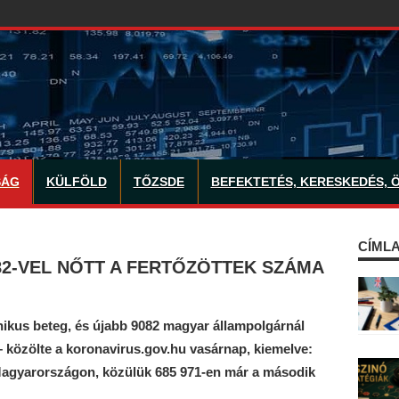
SÁG
KÜLFÖLD
TŐZSDE
BEFEKTETÉS, KERESKEDÉS, 
CÍMLA
82-VEL NŐTT A FERTŐZÖTTEK SZÁMA
nikus beteg, és újabb 9082 magyar állampolgárnál
– közölte a koronavirus.gov.hu vasárnap, kiemelve:
 Magyarországon, közülük 685 971-en már a második