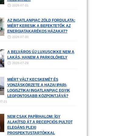
2026-07-31
AZ INGATLANPIAC ZÖLD FORDULATA:
MIÉRT KERESIK A BEFEKTETŐK AZ
ENERGIATAKARÉKOS HÁZAKAT?
2026-07-30
A BELVÁROS ÚJ LUXUSCIKKE NEM A
LAKÁS, HANEM A PARKOLÓHELY
2026-07-29
MIÉRT VÁLT KECSKEMÉT ÉS
VONZÁSKÖRZETE A HAZAI IPARI-
LOGISZTIKAI INGATLANPIAC EGYIK
LEGFONTOSABB KÖZPONTJÁVÁ?
07-21
NEM CSAK PAPÍRHALOM: ÍGY
ALAKÍTSD ÁT A RECEPCIÓS PULTOT
ELEGÁNS PLEXI
PROSPEKTUSTARTÓKKAL