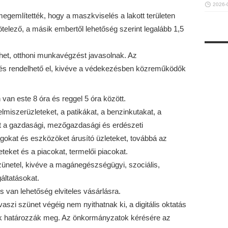
2026-
egemlítették, hogy a maszkviselés a lakott területen
ötelező, a másik embertől lehetőség szerint legalább 1,5
het, otthoni munkavégzést javasolnak. Az
és rendelhető el, kivéve a védekezésben közreműködők
 van este 8 óra és reggel 5 óra között.
elmiszerüzleteket, a patikákat, a benzinkutakat, a
nt a gazdasági, mezőgazdasági és erdészeti
okat és eszközöket árusító üzleteket, továbbá az
eteket és a piacokat, termelői piacokat.
ünetel, kivéve a magánegészségügyi, szociális,
áltatásokat.
 van lehetőség elviteles vásárlásra.
aszi szünet végéig nem nyithatnak ki, a digitális oktatás
zterek határozzák meg. Az önkormányzatok kérésére az