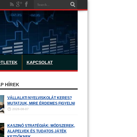
ÖTLETEK
KAPCSOLAT
P HÍREK
VÁLLALATI NYELVISKOLÁT KERES?
MUTATJUK, MIRE ÉRDEMES FIGYELNI
2026-08-07
KASZINÓ STRATÉGIÁK: MÓDSZEREK,
ALAPELVEK ÉS TUDATOS JÁTÉK
KEZDŐKNEK