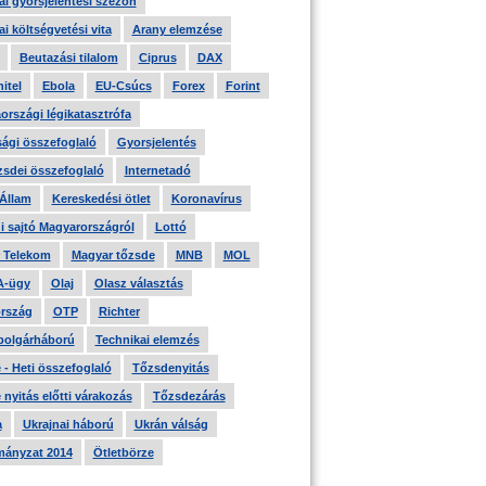
i gyorsjelentési szezon
i költségvetési vita
Arany elemzése
Beutazási tilalom
Ciprus
DAX
itel
Ebola
EU-Csúcs
Forex
Forint
országi légikatasztrófa
ági összefoglaló
Gyorsjelentés
zsdei összefoglaló
Internetadó
 Állam
Kereskedési ötlet
Koronavírus
i sajtó Magyarországról
Lottó
 Telekom
Magyar tőzsde
MNB
MOL
A-ügy
Olaj
Olasz választás
rszág
OTP
Richter
 polgárháború
Technikai elemzés
- Heti összefoglaló
Tőzsdenyitás
nyitás előtti várakozás
Tőzsdezárás
a
Ukrajnai háború
Ukrán válság
ányzat 2014
Ötletbörze