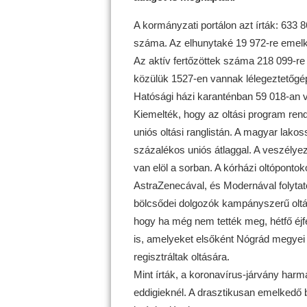
A kormányzati portálon azt írták: 633 
száma. Az elhunytaké 19 972-re emelk
Az aktív fertőzöttek száma 218 099-re
közülük 1527-en vannak lélegeztetőgé
Hatósági házi karanténban 59 018-an v
Kiemelték, hogy az oltási program ren
uniós oltási ranglistán. A magyar lako
százalékos uniós átlaggal. A veszélyezt
van elöl a sorban. A kórházi oltóponto
AstraZenecával, és Modernával folytató
bölcsődei dolgozók kampányszerű oltásá
hogy ha még nem tették meg, hétfő éjfé
is, amelyeket elsőként Nógrád megyei 
regisztráltak oltására.
Mint írták, a koronavírus-járvány har
eddigieknél. A drasztikusan emelkedő 