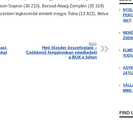
Moson-Sopron (36 210), Borsod-Abaúj-Zemplén (35 314)
NYOL
zésben legkevésbé érintett megye Tolna (13 822), illetve
PERC
(667)
NEHÉZ
ZSENI
Next:
aci,
Heti tőzsdei összefoglaló –
ELME
okat
Csökkenő forgalomban emelkedett
TUDSZ
a BUX a héten
AGYK
JÁTSZ
VÁLL
MIRE
FIND