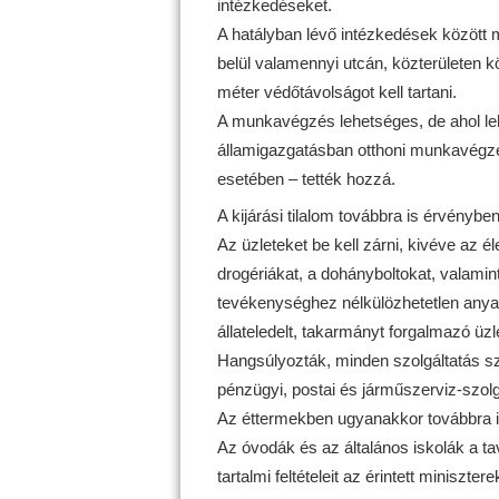
intézkedéseket.
A hatályban lévő intézkedések között m
belül valamennyi utcán, közterületen k
méter védőtávolságot kell tartani.
A munkavégzés lehetséges, de ahol le
államigazgatásban otthoni munkavégz
esetében – tették hozzá.
A kijárási tilalom továbbra is érvényben
Az üzleteket be kell zárni, kivéve az él
drogériákat, a dohányboltokat, valami
tevékenységhez nélkülözhetetlen anyag
állateledelt, takarmányt forgalmazó üzl
Hangsúlyozták, minden szolgáltatás sz
pénzügyi, postai és járműszerviz-szolg
Az éttermekben ugyanakkor továbbra is
Az óvodák és az általános iskolák a tav
tartalmi feltételeit az érintett minis