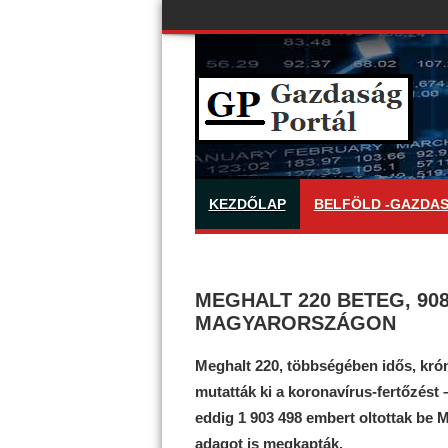
KEZDŐLAP
BELFÖLD -GAZDA
MEGHALT 220 BETEG, 90
MAGYARORSZÁGON
Meghalt 220, többségében idős, kró
mutatták ki a koronavírus-fertőzést 
eddig 1 903 498 embert oltottak be
adagot is megkapták.