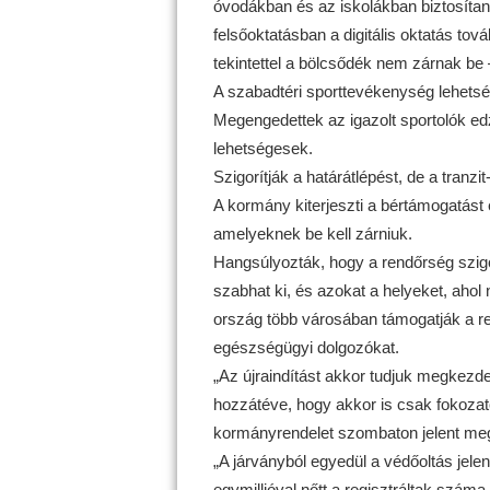
óvodákban és az iskolákban biztosítani
felsőoktatásban a digitális oktatás to
tekintettel a bölcsődék nem zárnak be –
A szabadtéri sporttevékenység lehetség
Megengedettek az igazolt sportolók ed
lehetségesek.
Szigorítják a határátlépést, de a tranz
A kormány kiterjeszti a bértámogatás
amelyeknek be kell zárniuk.
Hangsúlyozták, hogy a rendőrség szigo
szabhat ki, és azokat a helyeket, ahol 
ország több városában támogatják a r
egészségügyi dolgozókat.
„Az újraindítást akkor tudjuk megkezden
hozzátéve, hogy akkor is csak fokozato
kormányrendelet szombaton jelent me
„A járványból egyedül a védőoltás jelen
egymillióval nőtt a regisztráltak szám