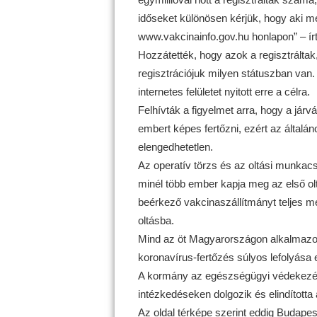
időseket különösen kérjük, hogy aki mé
www.vakcinainfo.gov.hu honlapon” – í
Hozzátették, hogy azok a regisztráltak,
regisztrációjuk milyen státuszban van
internetes felületet nyitott erre a célra.
Felhívták a figyelmet arra, hogy a járvá
embert képes fertőzni, ezért az általán
elengedhetetlen.
Az operatív törzs és az oltási munkacso
minél több ember kapja meg az első olt
beérkező vakcinaszállítmányt teljes 
oltásba.
Mind az öt Magyarországon alkalmazot
koronavírus-fertőzés súlyos lefolyása e
A kormány az egészségügyi védekezés 
intézkedéseken dolgozik és elindította 
Az oldal térképe szerint eddig Budapes