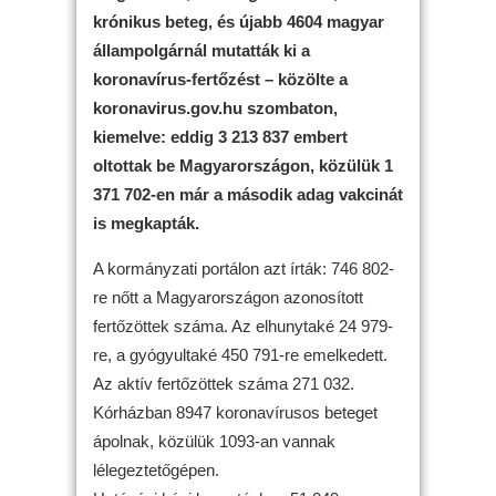
krónikus beteg, és újabb 4604 magyar
állampolgárnál mutatták ki a
koronavírus-fertőzést – közölte a
koronavirus.gov.hu szombaton,
kiemelve: eddig 3 213 837 embert
oltottak be Magyarországon, közülük 1
371 702-en már a második adag vakcinát
is megkapták.
A kormányzati portálon azt írták: 746 802-
re nőtt a Magyarországon azonosított
fertőzöttek száma. Az elhunytaké 24 979-
re, a gyógyultaké 450 791-re emelkedett.
Az aktív fertőzöttek száma 271 032.
Kórházban 8947 koronavírusos beteget
ápolnak, közülük 1093-an vannak
lélegeztetőgépen.