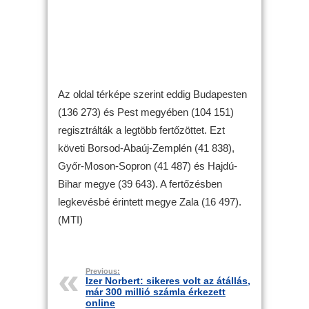
Az oldal térképe szerint eddig Budapesten
(136 273) és Pest megyében (104 151)
regisztrálták a legtöbb fertőzöttet. Ezt
követi Borsod-Abaúj-Zemplén (41 838),
Győr-Moson-Sopron (41 487) és Hajdú-
Bihar megye (39 643). A fertőzésben
legkevésbé érintett megye Zala (16 497).
(MTI)
Previous:
Izer Norbert: sikeres volt az átállás,
már 300 millió számla érkezett
online