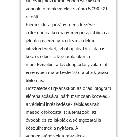
Hatósági házi karanténban 51 049-en
vannak, a mintavételek száma 5 096 421-
re nőtt.
Kiemelték: a járvány megfékezése
érdekében a kormány meghosszabbítja a
jelenleg is érvényben lévő védelmi
intézkedéseket, tehát április 19-e után is
kötelező lesz a közterületeken a
maszkviselés, a távolságtartás, valamint
érvényben marad este 10 óratól a kijárási
tilalom is.
Hozzátették ugyanakkor, az oltási program
előrehaladásával párhuzamosan közeledik
a védelmi intézkedések feloldásának
második fokozata is: a teraszok, az
óvodák és az iskolák alsó tagozatai is
készülhetnek a nyitásra. A
vendéglátóhelyek teraszainak,