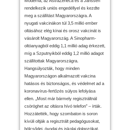
Moderna, az AstraZeneca és a Janssen
rendelkezik uniós engedéllyel és kezdte
meg a szállítást Magyarországra. A
nyugati vakcinákon túl 3,5 millió ember
oltásához elég kínai és orosz vakcinát is
vásárolt Magyarország. A Sinopharm-
oltóanyagból eddig 1,1 millió adag érkezett,
míg a Szputnyikból eddig 1,2 millió adagot
szállítottak Magyarországra.
Hangsúlyozták, hogy minden
Magyarországon alkalmazott vakcina
hatásos és biztonságos, és védelmet ad a
koronavírus-fertőzés súlyos lefolyása
ellen. „Most már bármely regisztráltnál
csöröghet az oltásra hívó telefon” – írták.
Hozzátették, hogy szombaton is soron
kívüli oltják a regisztrált pedagógusokat,
bölcsődei, óvodai és iskolai dolgozókat.