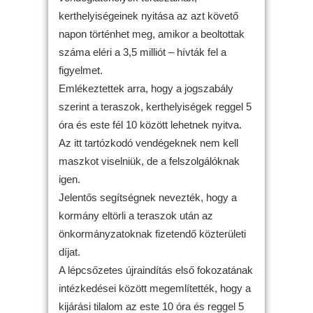
kerthelyiségeinek nyitása az azt követő
napon történhet meg, amikor a beoltottak
száma eléri a 3,5 milliót – hívták fel a
figyelmet.
Emlékeztettek arra, hogy a jogszabály
szerint a teraszok, kerthelyiségek reggel 5
óra és este fél 10 között lehetnek nyitva.
Az itt tartózkodó vendégeknek nem kell
maszkot viselniük, de a felszolgálóknak
igen.
Jelentős segítségnek nevezték, hogy a
kormány eltörli a teraszok után az
önkormányzatoknak fizetendő közterületi
díjat.
A lépcsőzetes újraindítás első fokozatának
intézkedései között megemlítették, hogy a
kijárási tilalom az este 10 óra és reggel 5