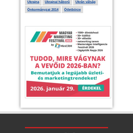
Ukrajna
Ukrajnai háború
Ukrán válság
Önkormányzat 2014
Ötletbörze