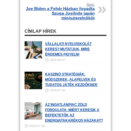
Next:
Joe Biden a Fehér Házban fogadta
Szuga Josihide japán
miniszterelnököt
CÍMLAP HÍREK
VÁLLALATI NYELVISKOLÁT
KERES? MUTATJUK, MIRE
ÉRDEMES FIGYELNI
2026-08-07
KASZINÓ STRATÉGIÁK:
MÓDSZEREK, ALAPELVEK ÉS
TUDATOS JÁTÉK KEZDŐKNEK
2026-07-31
AZ INGATLANPIAC ZÖLD
FORDULATA: MIÉRT KERESIK A
BEFEKTETŐK AZ
ENERGIATAKARÉKOS HÁZAKAT?
2026-07-30