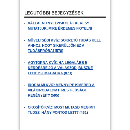
LEGUTÓBBI BEJEGYZÉSEK
VÁLLALATI NYELVISKOLÁT KERES?
MUTATJUK, MIRE ÉRDEMES FIGYELNI
MŰVELTSÉGI KVÍZ: SOKRÉTŰ TUDÁS KELL
AHHOZ, HOGY SIKERÜLJÖN EZ A
TUDÁSPRÓBA! (578)
AGYTORNA KVÍZ: HA LEGALÁBB 5
KÉRDÉSRE JÓ A VÁLASZOD, BÜSZKE
LEHETSZ MAGADRA (873)
IRODALMI KVÍZ: MENNYIRE ISMERED A
VILÁGIRODALOM HÍRES IFJÚSÁGI
REGÉNYEIT? (595)
OKOSÍTÓ KVÍZ: MOST MUTASD MEG MIT
TUDSZ! HÁNY PONTOD LETT? (461)