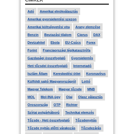
Adó
Amerikai elnökválasztás
Amerikai gyorsjelentési szezon
Amerikai költségvetési vita
Arany elemzése
Benzin
Beutazási tilalom
Ciprus
DAX
Devizahitel
Ebola
EU-Csúcs
Forex
Forint
Franciaországi légikatasztrófa
Gazdasági összefoglaló
Gyorsjelentés
Heti tőzsdei összefoglaló
Internetadó
Iszlám Állam
Kereskedési ötlet
Koronavírus
Külföldi sajtó Magyarországról
Lottó
Magyar Telekom
Magyar tőzsde
MNB
MOL
Mol-INA-ügy
Olaj
Olasz választás
Oroszország
OTP
Richter
Szíriai polgárháború
Technikai elemzés
Tőzsde - Heti összefoglaló
Tőzsdenyitás
Tőzsde nyitás előtti várakozás
Tőzsdezárás