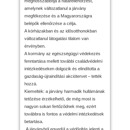
meghosszabbítja a határellenőrzést,
amelynek változatlanul a járvány
megfékezése és a Magyarországra
belépők ellenőrzése a célja.
A kórházakban és az idősotthonokban
változatlanul látogatási tilalom van
érvényben.
A kormány az egészségügyi védekezés
fenntartása mellett további családvédelmi
intézkedéseken dolgozik és elindította a
gazdaság-újraindítási akciótervet – tették
hozzá.
Kiemelték: a járvány harmadik hullámának
tetőzése érzékelhető, de még most is
nagyon sokan fertőződnek meg, ezért
továbbra is fontos a védelmi intézkedések
betartása.
„A járványból egyedül a védőoltás jelenti a