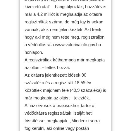
kivezető utat” – hangsúlyozták, hozzátéve:
már a 4,2 milliót is meghaladja az oltásra
regisztráltak száma, de még így is sokan
vannak, akik nem jelentkeztek. Azt kérik,
hogy aki még nem tette meg, regisztráljon
a védőoltásra a www.vakcinainfo.gov.hu
honlapon.
A regisztráltak kétharmada már megkapta
az oltást – tették hozzá.
Az oltásra jelentkezett idősek 90
százaléka és a regisztrált 18-59 év
közöttiek majdnem fele (49,9 százaléka) is
már megkapta az oltást – jelezték.
A háziorvosok a praxisukhoz tartozó
védőoltásra regisztráltak listáját heti
frissítéssel megkapják. „Mindenki sorra
fog kerülni, aki online vagy postán