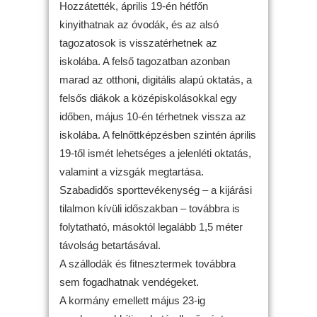
Hozzátették, április 19-én hétfőn
kinyithatnak az óvodák, és az alsó
tagozatosok is visszatérhetnek az
iskolába. A felső tagozatban azonban
marad az otthoni, digitális alapú oktatás, a
felsős diákok a középiskolásokkal egy
időben, május 10-én térhetnek vissza az
iskolába. A felnőttképzésben szintén április
19-től ismét lehetséges a jelenléti oktatás,
valamint a vizsgák megtartása.
Szabadidős sporttevékenység – a kijárási
tilalmon kívüli időszakban – továbbra is
folytatható, másoktól legalább 1,5 méter
távolság betartásával.
A szállodák és fitnesztermek továbbra
sem fogadhatnak vendégeket.
A kormány emellett május 23-ig