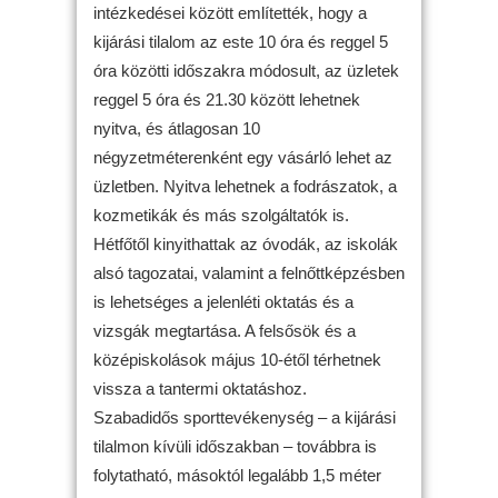
intézkedései között említették, hogy a
kijárási tilalom az este 10 óra és reggel 5
óra közötti időszakra módosult, az üzletek
reggel 5 óra és 21.30 között lehetnek
nyitva, és átlagosan 10
négyzetméterenként egy vásárló lehet az
üzletben. Nyitva lehetnek a fodrászatok, a
kozmetikák és más szolgáltatók is.
Hétfőtől kinyithattak az óvodák, az iskolák
alsó tagozatai, valamint a felnőttképzésben
is lehetséges a jelenléti oktatás és a
vizsgák megtartása. A felsősök és a
középiskolások május 10-étől térhetnek
vissza a tantermi oktatáshoz.
Szabadidős sporttevékenység – a kijárási
tilalmon kívüli időszakban – továbbra is
folytatható, másoktól legalább 1,5 méter