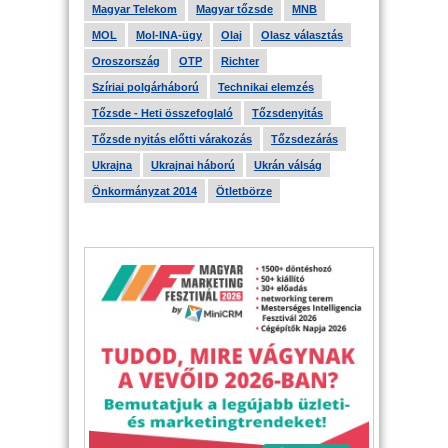
Magyar Telekom
Magyar tőzsde
MNB
MOL
Mol-INA-ügy
Olaj
Olasz választás
Oroszország
OTP
Richter
Szíriai polgárháború
Technikai elemzés
Tőzsde - Heti összefoglaló
Tőzsdenyitás
Tőzsde nyitás előtti várakozás
Tőzsdezárás
Ukrajna
Ukrajnai háború
Ukrán válság
Önkormányzat 2014
Ötletbörze