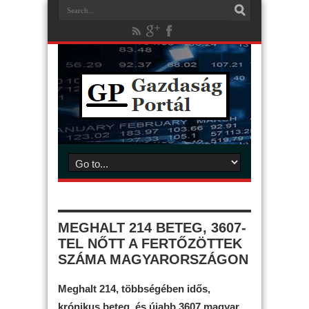
MEGHALT 214 BETEG, 3607-
TEL NŐTT A FERTŐZÖTTEK
SZÁMA MAGYARORSZÁGON
Meghalt 214, többségében idős,
krónikus beteg, és újabb 3607 magyar