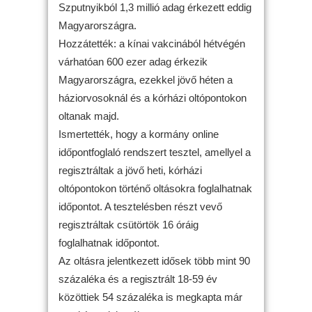
Szputnyikból 1,3 millió adag érkezett eddig
Magyarországra.
Hozzátették: a kínai vakcinából hétvégén
várhatóan 600 ezer adag érkezik
Magyarországra, ezekkel jövő héten a
háziorvosoknál és a kórházi oltópontokon
oltanak majd.
Ismertették, hogy a kormány online
időpontfoglaló rendszert tesztel, amellyel a
regisztráltak a jövő heti, kórházi
oltópontokon történő oltásokra foglalhatnak
időpontot. A tesztelésben részt vevő
regisztráltak csütörtök 16 óráig
foglalhatnak időpontot.
Az oltásra jelentkezett idősek több mint 90
százaléka és a regisztrált 18-59 év
közöttiek 54 százaléka is megkapta már