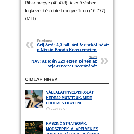
Bihar megye (40 478). A fertőzésben
legkevésbé érintett megye Tolna (16 777).
(MTI)
Previous:
Szijjártó: 4,3 milliárd forintból bővít
a Nissin Foods Kecskeméten
Next:
NAV: az idén 225 ezren kérték az
szja-tervezet postázását
CÍMLAP HÍREK
VÁLLALATI NYELVISKOLÁT
KERES? MUTATJUK, MIRE
ÉRDEMES FIGYELNI
2026-08-07
KASZINÓ STRATÉGIÁK:
MÓDSZEREK, ALAPELVEK ÉS