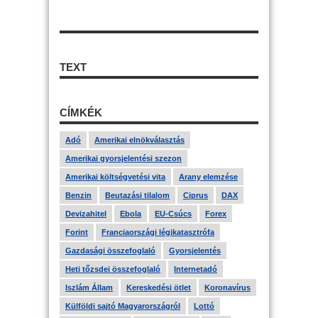
TEXT
CÍMKÉK
Adó
Amerikai elnökválasztás
Amerikai gyorsjelentési szezon
Amerikai költségvetési vita
Arany elemzése
Benzin
Beutazási tilalom
Ciprus
DAX
Devizahitel
Ebola
EU-Csúcs
Forex
Forint
Franciaországi légikatasztrófa
Gazdasági összefoglaló
Gyorsjelentés
Heti tőzsdei összefoglaló
Internetadó
Iszlám Állam
Kereskedési ötlet
Koronavírus
Külföldi sajtó Magyarországról
Lottó