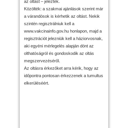
az oltást – jelezték.
Közölték: a szakmai ajánlások szerint már
a várandósok is kérhetik az oltást. Nekik
szintén regisztrálniuk kell a
www.vakcinainfo.gov.hu honlapon, majd a
regisztrációt jelezniük kell a háziorvosnak,
aki egyéni mérlegelés alapján dönt az
olthatóságról és gondoskodik az oltás
megszervezéséről.
Az oltásra érkezőket arra kérik, hogy az
időpontra pontosan érkezzenek a tumultus
elkerüléséért.