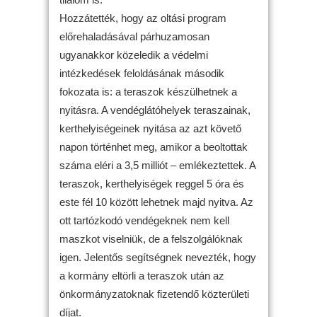
Hozzátették, hogy az oltási program
előrehaladásával párhuzamosan
ugyanakkor közeledik a védelmi
intézkedések feloldásának második
fokozata is: a teraszok készülhetnek a
nyitásra. A vendéglátóhelyek teraszainak,
kerthelyiségeinek nyitása az azt követő
napon történhet meg, amikor a beoltottak
száma eléri a 3,5 milliót – emlékeztettek. A
teraszok, kerthelyiségek reggel 5 óra és
este fél 10 között lehetnek majd nyitva. Az
ott tartózkodó vendégeknek nem kell
maszkot viselniük, de a felszolgálóknak
igen. Jelentős segítségnek nevezték, hogy
a kormány eltörli a teraszok után az
önkormányzatoknak fizetendő közterületi
díjat.