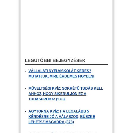
LEGUTÓBBI BEJEGYZÉSEK
VÁLLALATI NYELVISKOLÁT KERES?
MUTATJUK, MIRE ÉRDEMES FIGYELNI
MŰVELTSÉGI KVÍZ: SOKRÉTŰ TUDÁS KELL
AHHOZ, HOGY SIKERÜLJÖN EZ A
TUDÁSPRÓBA! (578)
AGYTORNA KVÍZ: HA LEGALÁBB 5
KÉRDÉSRE JÓ A VÁLASZOD, BÜSZKE
LEHETSZ MAGADRA (873)