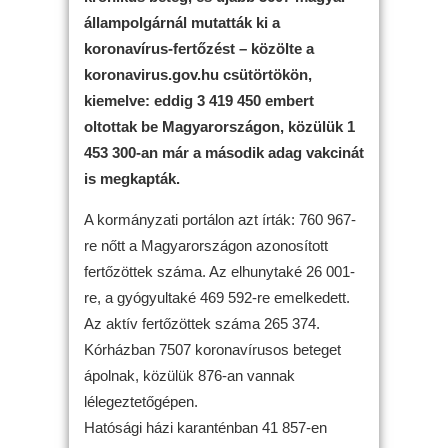
állampolgárnál mutatták ki a
koronavírus-fertőzést – közölte a
koronavirus.gov.hu csütörtökön,
kiemelve: eddig 3 419 450 embert
oltottak be Magyarországon, közülük 1
453 300-an már a második adag vakcinát
is megkapták.
A kormányzati portálon azt írták: 760 967-
re nőtt a Magyarországon azonosított
fertőzöttek száma. Az elhunytaké 26 001-
re, a gyógyultaké 469 592-re emelkedett.
Az aktív fertőzöttek száma 265 374.
Kórházban 7507 koronavírusos beteget
ápolnak, közülük 876-an vannak
lélegeztetőgépen.
Hatósági házi karanténban 41 857-en