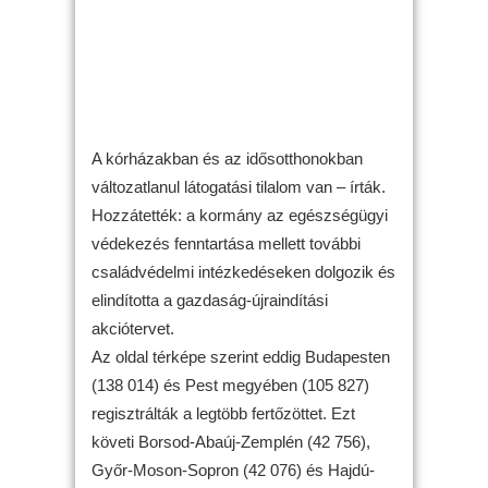
A kórházakban és az idősotthonokban
változatlanul látogatási tilalom van – írták.
Hozzátették: a kormány az egészségügyi
védekezés fenntartása mellett további
családvédelmi intézkedéseken dolgozik és
elindította a gazdaság-újraindítási
akciótervet.
Az oldal térképe szerint eddig Budapesten
(138 014) és Pest megyében (105 827)
regisztrálták a legtöbb fertőzöttet. Ezt
követi Borsod-Abaúj-Zemplén (42 756),
Győr-Moson-Sopron (42 076) és Hajdú-