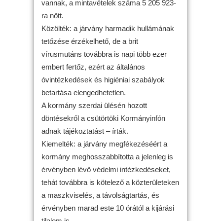
vannak, a mintavételek száma 5 205 923-
ra nőtt.
Közölték: a járvány harmadik hullámának
tetőzése érzékelhető, de a brit
vírusmutáns továbbra is napi több ezer
embert fertőz, ezért az általános
óvintézkedések és higiéniai szabályok
betartása elengedhetetlen.
A kormány szerdai ülésén hozott
döntésekről a csütörtöki Kormányinfón
adnak tájékoztatást – írták.
Kiemelték: a járvány megfékezéséért a
kormány meghosszabbította a jelenleg is
érvényben lévő védelmi intézkedéseket,
tehát továbbra is kötelező a közterületeken
a maszkviselés, a távolságtartás, és
érvényben marad este 10 órától a kijárási
tilalom is.