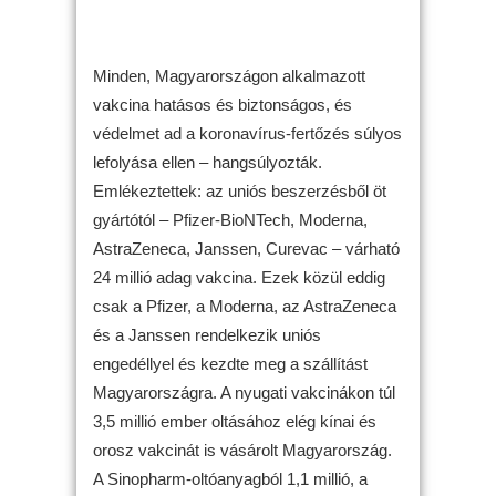
Minden, Magyarországon alkalmazott
vakcina hatásos és biztonságos, és
védelmet ad a koronavírus-fertőzés súlyos
lefolyása ellen – hangsúlyozták.
Emlékeztettek: az uniós beszerzésből öt
gyártótól – Pfizer-BioNTech, Moderna,
AstraZeneca, Janssen, Curevac – várható
24 millió adag vakcina. Ezek közül eddig
csak a Pfizer, a Moderna, az AstraZeneca
és a Janssen rendelkezik uniós
engedéllyel és kezdte meg a szállítást
Magyarországra. A nyugati vakcinákon túl
3,5 millió ember oltásához elég kínai és
orosz vakcinát is vásárolt Magyarország.
A Sinopharm-oltóanyagból 1,1 millió, a