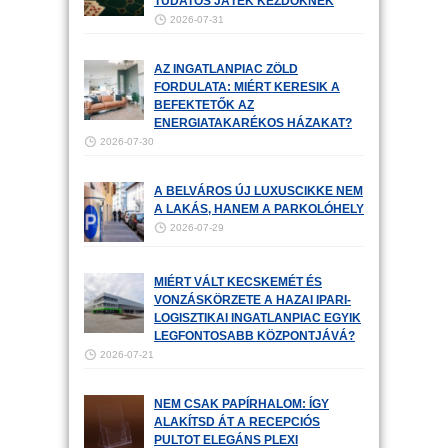
TUDATOS JÁTÉK KEZDŐKNEK
2026-07-31
AZ INGATLANPIAC ZÖLD
FORDULATA: MIÉRT KERESIK A
BEFEKTETŐK AZ
ENERGIATAKARÉKOS HÁZAKAT?
2026-07-30
A BELVÁROS ÚJ LUXUSCIKKE NEM
A LAKÁS, HANEM A PARKOLÓHELY
2026-07-29
MIÉRT VÁLT KECSKEMÉT ÉS
VONZÁSKÖRZETE A HAZAI IPARI-
LOGISZTIKAI INGATLANPIAC EGYIK
LEGFONTOSABB KÖZPONTJÁVÁ?
2026-07-21
NEM CSAK PAPÍRHALOM: ÍGY
ALAKÍTSD ÁT A RECEPCIÓS
PULTOT ELEGÁNS PLEXI