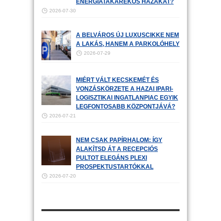
ENERGIATAKARÉKOS HÁZAKAT?
2026-07-30
A BELVÁROS ÚJ LUXUSCIKKE NEM
A LAKÁS, HANEM A PARKOLÓHELY
2026-07-29
MIÉRT VÁLT KECSKEMÉT ÉS
VONZÁSKÖRZETE A HAZAI IPARI-
LOGISZTIKAI INGATLANPIAC EGYIK
LEGFONTOSABB KÖZPONTJÁVÁ?
2026-07-21
NEM CSAK PAPÍRHALOM: ÍGY
ALAKÍTSD ÁT A RECEPCIÓS
PULTOT ELEGÁNS PLEXI
PROSPEKTUSTARTÓKKAL
2026-07-20