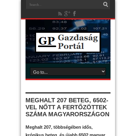
MEGHALT 207 BETEG, 6502-
VEL NŐTT A FERTŐZÖTTEK
SZÁMA MAGYARORSZÁGON
Meghalt 207, többségében idős,
krónikus beteg, és újabb 6502 magyar