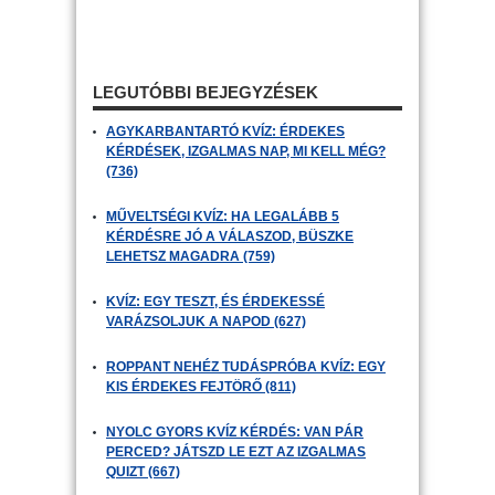
LEGUTÓBBI BEJEGYZÉSEK
AGYKARBANTARTÓ KVÍZ: ÉRDEKES
KÉRDÉSEK, IZGALMAS NAP, MI KELL MÉG?
(736)
MŰVELTSÉGI KVÍZ: HA LEGALÁBB 5
KÉRDÉSRE JÓ A VÁLASZOD, BÜSZKE
LEHETSZ MAGADRA (759)
KVÍZ: EGY TESZT, ÉS ÉRDEKESSÉ
VARÁZSOLJUK A NAPOD (627)
ROPPANT NEHÉZ TUDÁSPRÓBA KVÍZ: EGY
KIS ÉRDEKES FEJTÖRŐ (811)
NYOLC GYORS KVÍZ KÉRDÉS: VAN PÁR
PERCED? JÁTSZD LE EZT AZ IZGALMAS
QUIZT (667)