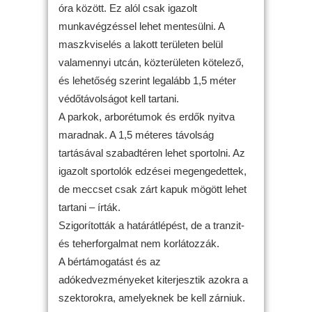
óra között. Ez alól csak igazolt
munkavégzéssel lehet mentesülni. A
maszkviselés a lakott területen belül
valamennyi utcán, közterületen kötelező,
és lehetőség szerint legalább 1,5 méter
védőtávolságot kell tartani.
A parkok, arborétumok és erdők nyitva
maradnak. A 1,5 méteres távolság
tartásával szabadtéren lehet sportolni. Az
igazolt sportolók edzései megengedettek,
de meccset csak zárt kapuk mögött lehet
tartani – írták.
Szigorították a határátlépést, de a tranzit-
és teherforgalmat nem korlátozzák.
A bértámogatást és az
adókedvezményeket kiterjesztik azokra a
szektorokra, amelyeknek be kell zárniuk.