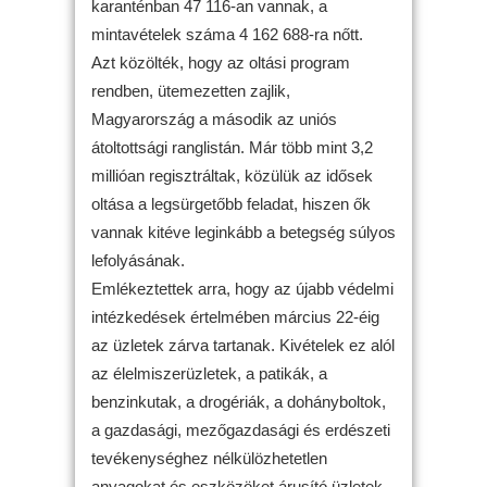
karanténban 47 116-an vannak, a
mintavételek száma 4 162 688-ra nőtt.
Azt közölték, hogy az oltási program
rendben, ütemezetten zajlik,
Magyarország a második az uniós
átoltottsági ranglistán. Már több mint 3,2
millióan regisztráltak, közülük az idősek
oltása a legsürgetőbb feladat, hiszen ők
vannak kitéve leginkább a betegség súlyos
lefolyásának.
Emlékeztettek arra, hogy az újabb védelmi
intézkedések értelmében március 22-éig
az üzletek zárva tartanak. Kivételek ez alól
az élelmiszerüzletek, a patikák, a
benzinkutak, a drogériák, a dohányboltok,
a gazdasági, mezőgazdasági és erdészeti
tevékenységhez nélkülözhetetlen
anyagokat és eszközöket árusító üzletek,