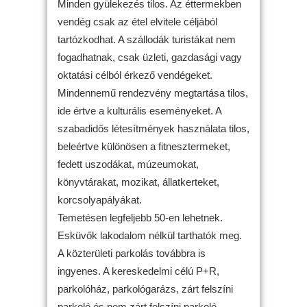
Minden gyülekezés tilos. Az éttermekben
vendég csak az étel elvitele céljából
tartózkodhat. A szállodák turistákat nem
fogadhatnak, csak üzleti, gazdasági vagy
oktatási célból érkező vendégeket.
Mindennemű rendezvény megtartása tilos,
ide értve a kulturális eseményeket. A
szabadidős létesítmények használata tilos,
beleértve különösen a fitnesztermeket,
fedett uszodákat, múzeumokat,
könyvtárakat, mozikat, állatkerteket,
korcsolyapályákat.
Temetésen legfeljebb 50-en lehetnek.
Esküvők lakodalom nélkül tarthatók meg.
A közterületi parkolás továbbra is
ingyenes. A kereskedelmi célú P+R,
parkolóház, parkológarázs, zárt felszíni
parkoló és nem zárt felszíni parkoló