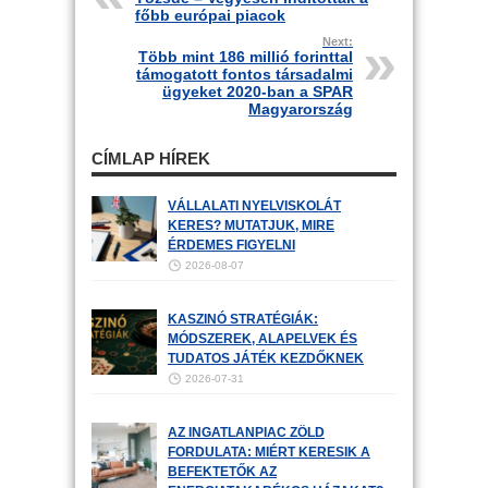
főbb európai piacok
Next:
Több mint 186 millió forinttal
támogatott fontos társadalmi
ügyeket 2020-ban a SPAR
Magyarország
CÍMLAP HÍREK
VÁLLALATI NYELVISKOLÁT
KERES? MUTATJUK, MIRE
ÉRDEMES FIGYELNI
2026-08-07
KASZINÓ STRATÉGIÁK:
MÓDSZEREK, ALAPELVEK ÉS
TUDATOS JÁTÉK KEZDŐKNEK
2026-07-31
AZ INGATLANPIAC ZÖLD
FORDULATA: MIÉRT KERESIK A
BEFEKTETŐK AZ