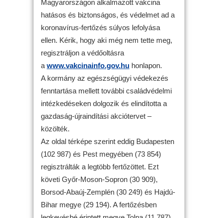
Magyarországon alkalmazott vakcina
hatásos és biztonságos, és védelmet ad a
koronavírus-fertőzés súlyos lefolyása
ellen. Kérik, hogy aki még nem tette meg,
regisztráljon a védőoltásra
a
www.vakcinainfo.gov.hu
honlapon.
A kormány az egészségügyi védekezés
fenntartása mellett további családvédelmi
intézkedéseken dolgozik és elindította a
gazdaság-újraindítási akciótervet –
közölték.
Az oldal térképe szerint eddig Budapesten
(102 987) és Pest megyében (73 854)
regisztrálták a legtöbb fertőzöttet. Ezt
követi Győr-Moson-Sopron (30 909),
Borsod-Abaúj-Zemplén (30 249) és Hajdú-
Bihar megye (29 194). A fertőzésben
legkevésbé érintett megye Tolna (11 787).