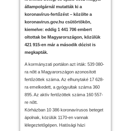
állampolgárnál mutatták ki a
koronavírus-fertőzést – közölte a
koronavirus.gov.hu csütörtökön,
kiemelve: eddig 1 441 706 embert
oltottak be Magyarországon, közülük
421 915-en már a második dózist is
megkapták.
A kormányzati portálon azt írták: 539 080-
ra nőtt a Magyarországon azonosított
fertőzöttek száma. Az elhunytaké 17 628-
ra emelkedett, a gyógyultak száma 360
895. Az aktív fertőzöttek száma 160 557-
re nőtt.
Kórházban 10 386 koronavírusos beteget
ápolnak, közülük 1170-en vannak
lélegeztetőgépen. Hatósági házi