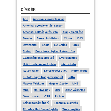
CÍMKÉK
Adó
Amerikai elnökválasztás
Amerikai gyorsjelentési szezon
Amerikai költségvetési vita
Arany elemzése
Benzin
Beutazási tilalom
Ciprus
DAX
Devizahitel
Ebola
EU-Csúcs
Forex
Forint
Franciaországi légikatasztrófa
Gazdasági összefoglaló
Gyorsjelentés
Heti tőzsdei összefoglaló
Internetadó
Iszlám Állam
Kereskedési ötlet
Koronavírus
Külföldi sajtó Magyarországról
Lottó
Magyar Telekom
Magyar tőzsde
MNB
MOL
Mol-INA-ügy
Olaj
Olasz választás
Oroszország
OTP
Richter
Szíriai polgárháború
Technikai elemzés
Tőzsde - Heti összefoglaló
Tőzsdenyitás