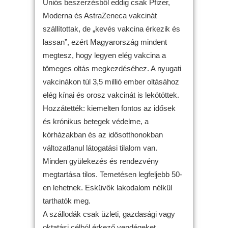
Uniós beszerzésből eddig csak Pfizer,
Moderna és AstraZeneca vakcinát
szállítottak, de „kevés vakcina érkezik és
lassan”, ezért Magyarország mindent
megtesz, hogy legyen elég vakcina a
tömeges oltás megkezdéséhez. A nyugati
vakcinákon túl 3,5 millió ember oltásához
elég kínai és orosz vakcinát is lekötöttek.
Hozzátették: kiemelten fontos az idősek
és krónikus betegek védelme, a
kórházakban és az idősotthonokban
változatlanul látogatási tilalom van.
Minden gyülekezés és rendezvény
megtartása tilos. Temetésen legfeljebb 50-
en lehetnek. Esküvők lakodalom nélkül
tarthatók meg.
A szállodák csak üzleti, gazdasági vagy
oktatási célból érkező vendégeket