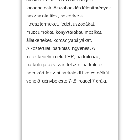
fogadhatnak. A szabadidős létesítmények
használata tilos, beleértve a
fitnesztermeket, fedett uszodákat,
múzeumokat, könyvtárakat, mozikat,
állatkerteket, korcsolyapályákat.
A közterületi parkolás ingyenes. A
kereskedelmi célú P+R, parkolóház,
parkológarázs, zárt felszíni parkoló és
nem zárt felszíni parkoló díjfizetés nélkül
vehető igénybe este 7-től reggel 7 óráig.