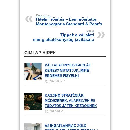
Previous:
Hitelminősítés – Leminősítette
Montenegrót a Standard & Poor’s
Next:
Tippek a vállalati
energiahatékonyság javítására
CÍMLAP HÍREK
VÁLLALATI NYELVISKOLÁT
KERES? MUTATJUK, MIRE
ÉRDEMES FIGYELNI
2026-08-07
KASZINÓ STRATÉGIÁK:
MÓDSZEREK, ALAPELVEK ÉS
TUDATOS JÁTÉK KEZDŐKNEK
2026-07-31
AZ INGATLANPIAC ZÖLD