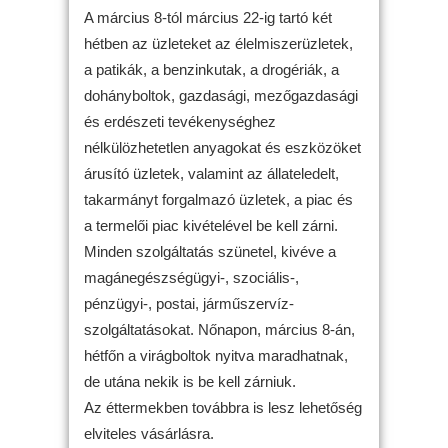
A március 8-tól március 22-ig tartó két
hétben az üzleteket az élelmiszerüzletek,
a patikák, a benzinkutak, a drogériák, a
dohányboltok, gazdasági, mezőgazdasági
és erdészeti tevékenységhez
nélkülözhetetlen anyagokat és eszközöket
árusító üzletek, valamint az állateledelt,
takarmányt forgalmazó üzletek, a piac és
a termelői piac kivételével be kell zárni.
Minden szolgáltatás szünetel, kivéve a
magánegészségügyi-, szociális-,
pénzügyi-, postai, járműszervíz-
szolgáltatásokat. Nőnapon, március 8-án,
hétfőn a virágboltok nyitva maradhatnak,
de utána nekik is be kell zárniuk.
Az éttermekben továbbra is lesz lehetőség
elviteles vásárlásra.