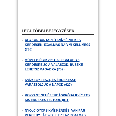
LEGUTÓBBI BEJEGYZÉSEK
AGYKARBANTARTÓ KVÍZ: ÉRDEKES
KÉRDÉSEK, IZGALMAS NAP, MI KELL MÉG?
(736)
MŰVELTSÉGI KVÍZ: HA LEGALÁBB 5
KÉRDÉSRE JÓ A VÁLASZOD, BÜSZKE
LEHETSZ MAGADRA (759)
KVÍZ: EGY TESZT, ÉS ÉRDEKESSÉ
VARÁZSOLJUK A NAPOD (627)
ROPPANT NEHÉZ TUDÁSPRÓBA KVÍZ: EGY
KIS ÉRDEKES FEJTÖRŐ (811)
NYOLC GYORS KVÍZ KÉRDÉS: VAN PÁR
PERCED? JÁTSZD LE EZT AZ IZGALMAS