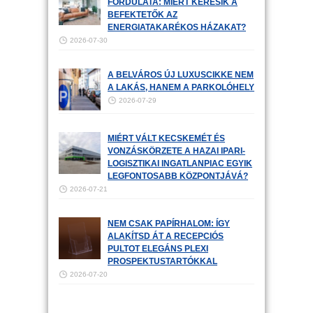
FORDULATA: MIÉRT KERESIK A
BEFEKTETŐK AZ
ENERGIATAKARÉKOS HÁZAKAT?
2026-07-30
A BELVÁROS ÚJ LUXUSCIKKE NEM
A LAKÁS, HANEM A PARKOLÓHELY
2026-07-29
MIÉRT VÁLT KECSKEMÉT ÉS
VONZÁSKÖRZETE A HAZAI IPARI-
LOGISZTIKAI INGATLANPIAC EGYIK
LEGFONTOSABB KÖZPONTJÁVÁ?
2026-07-21
NEM CSAK PAPÍRHALOM: ÍGY
ALAKÍTSD ÁT A RECEPCIÓS
PULTOT ELEGÁNS PLEXI
PROSPEKTUSTARTÓKKAL
2026-07-20