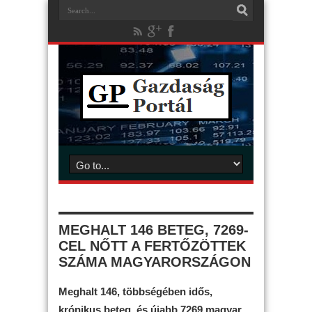
MEGHALT 146 BETEG, 7269-
CEL NŐTT A FERTŐZÖTTEK
SZÁMA MAGYARORSZÁGON
Meghalt 146, többségében idős,
krónikus beteg, és újabb 7269 magyar