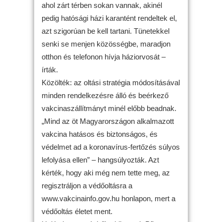
ahol zárt térben sokan vannak, akinél
pedig hatósági házi karantént rendeltek el,
azt szigorúan be kell tartani. Tünetekkel
senki se menjen közösségbe, maradjon
otthon és telefonon hívja háziorvosát –
írták.
Közölték: az oltási stratégia módosításával
minden rendelkezésre álló és beérkező
vakcinaszállítmányt minél előbb beadnak.
„Mind az öt Magyarországon alkalmazott
vakcina hatásos és biztonságos, és
védelmet ad a koronavírus-fertőzés súlyos
lefolyása ellen” – hangsúlyozták. Azt
kérték, hogy aki még nem tette meg, az
regisztráljon a védőoltásra a
www.vakcinainfo.gov.hu honlapon, mert a
védőoltás életet ment.