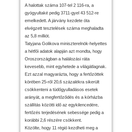
A halottak száma 107-tel 2 116-ra, a
gyógyultaké pedig 3711-gyel 43 512-re
emelkedett. A járvány kezdete óta
elvégzett tesztelések száma meghaladta
az 5,8 milliót.
Tatyjana Golikova miniszterelnök-helyettes
a hétfői adatok alapján azt mondta, hogy
Oroszországban a halálozási ráta
kevesebb, mint egyhetede a világátlagnak.
Ezt azzal magyarázta, hogy a fertőzöttek
körében 25-ről 20,6 százalékra sikerült
csökkenteni a tüdőgyulladásos esetek
arányát, a megfertőződés és a kórházba
szállítás közötti idő az egykilencedére,
fertőzés terjedésének sebessége pedig a
korábbi 2,6 részére csökkent.
Közölte, hogy 11 régió kezdheti meg a