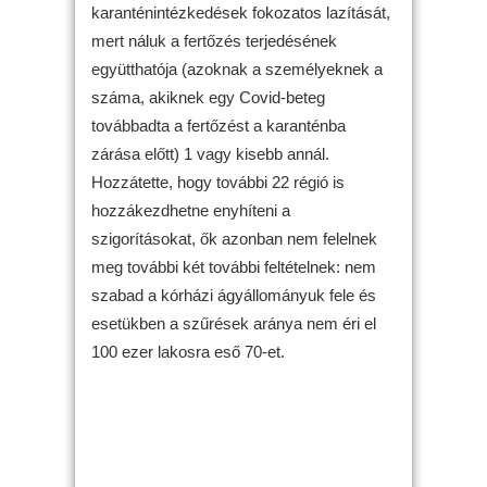
karanténintézkedések fokozatos lazítását,
mert náluk a fertőzés terjedésének
együtthatója (azoknak a személyeknek a
száma, akiknek egy Covid-beteg
továbbadta a fertőzést a karanténba
zárása előtt) 1 vagy kisebb annál.
Hozzátette, hogy további 22 régió is
hozzákezdhetne enyhíteni a
szigorításokat, ők azonban nem felelnek
meg további két további feltételnek: nem
szabad a kórházi ágyállományuk fele és
esetükben a szűrések aránya nem éri el
100 ezer lakosra eső 70-et.