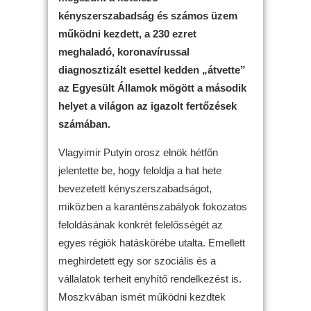
kényszerszabadság és számos üzem
működni kezdett, a 230 ezret
meghaladó, koronavírussal
diagnosztizált esettel kedden „átvette”
az Egyesült Államok mögött a második
helyet a világon az igazolt fertőzések
számában.
Vlagyimir Putyin orosz elnök hétfőn
jelentette be, hogy feloldja a hat hete
bevezetett kényszerszabadságot,
miközben a karanténszabályok fokozatos
feloldásának konkrét felelősségét az
egyes régiók hatáskörébe utalta. Emellett
meghirdetett egy sor szociális és a
vállalatok terheit enyhítő rendelkezést is.
Moszkvában ismét működni kezdtek