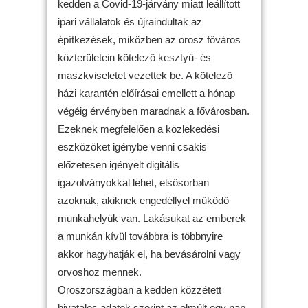
kedden a Covid-19-járvány miatt leállított
ipari vállalatok és újraindultak az
építkezések, miközben az orosz főváros
közterületein kötelező kesztyű- és
maszkviseletet vezettek be. A kötelező
házi karantén előírásai emellett a hónap
végéig érvényben maradnak a fővárosban.
Ezeknek megfelelően a közlekedési
eszközöket igénybe venni csakis
előzetesen igényelt digitális
igazolványokkal lehet, elsősorban
azoknak, akiknek engedéllyel működő
munkahelyük van. Lakásukat az emberek
a munkán kívül továbbra is többnyire
akkor hagyhatják el, ha bevásárolni vagy
orvoshoz mennek.
Oroszországban a kedden közzétett
hivatalos adatok szerint az elmúlt egy nap