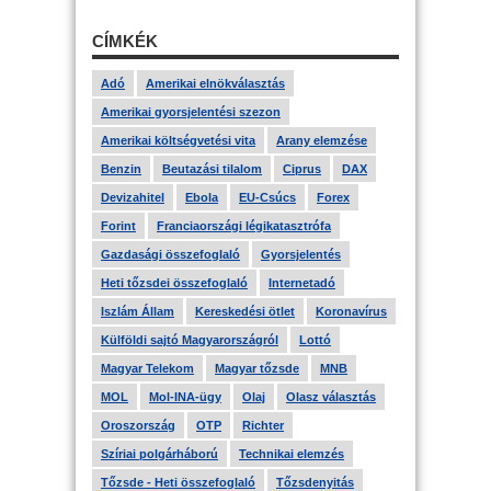
CÍMKÉK
Adó
Amerikai elnökválasztás
Amerikai gyorsjelentési szezon
Amerikai költségvetési vita
Arany elemzése
Benzin
Beutazási tilalom
Ciprus
DAX
Devizahitel
Ebola
EU-Csúcs
Forex
Forint
Franciaországi légikatasztrófa
Gazdasági összefoglaló
Gyorsjelentés
Heti tőzsdei összefoglaló
Internetadó
Iszlám Állam
Kereskedési ötlet
Koronavírus
Külföldi sajtó Magyarországról
Lottó
Magyar Telekom
Magyar tőzsde
MNB
MOL
Mol-INA-ügy
Olaj
Olasz választás
Oroszország
OTP
Richter
Szíriai polgárháború
Technikai elemzés
Tőzsde - Heti összefoglaló
Tőzsdenyitás