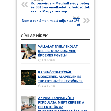
Koronavírus – Meghalt négy beteg
és 3313-ra emelkedett a fertőzöttek
száma Magyarországon
Next:
Nem a reklámok miatt adjuk az 1%-
ot
CÍMLAP HÍREK
VÁLLALATI NYELVISKOLÁT
KERES? MUTATJUK, MIRE
ÉRDEMES FIGYELNI
2026-08-07
KASZINÓ STRATÉGIÁK:
MÓDSZEREK, ALAPELVEK ÉS
TUDATOS JÁTÉK KEZDŐKNEK
2026-07-31
AZ INGATLANPIAC ZÖLD
FORDULATA: MIÉRT KERESIK A
BEFEKTETŐK AZ