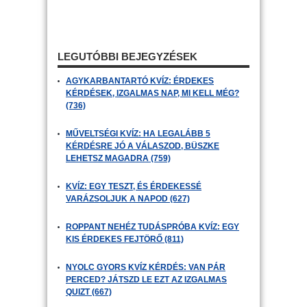
LEGUTÓBBI BEJEGYZÉSEK
AGYKARBANTARTÓ KVÍZ: ÉRDEKES
KÉRDÉSEK, IZGALMAS NAP, MI KELL MÉG?
(736)
MŰVELTSÉGI KVÍZ: HA LEGALÁBB 5
KÉRDÉSRE JÓ A VÁLASZOD, BÜSZKE
LEHETSZ MAGADRA (759)
KVÍZ: EGY TESZT, ÉS ÉRDEKESSÉ
VARÁZSOLJUK A NAPOD (627)
ROPPANT NEHÉZ TUDÁSPRÓBA KVÍZ: EGY
KIS ÉRDEKES FEJTÖRŐ (811)
NYOLC GYORS KVÍZ KÉRDÉS: VAN PÁR
PERCED? JÁTSZD LE EZT AZ IZGALMAS
QUIZT (667)