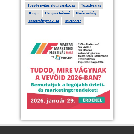
Tőzsde nyitás előtti várakozás
Tőzsdezárás
Ukrajna
Ukrajnai háború
Ukrán válság
Önkormányzat 2014
Ötletbörze