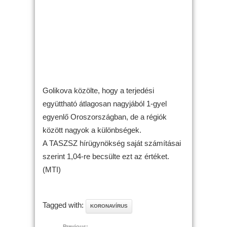
Golikova közölte, hogy a terjedési
együttható átlagosan nagyjából 1-gyel
egyenlő Oroszországban, de a régiók
között nagyok a különbségek.
A TASZSZ hírügynökség saját számításai
szerint 1,04-re becsülte ezt az értéket.
(MTI)
Tagged with:
KORONAVÍRUS
Previous: