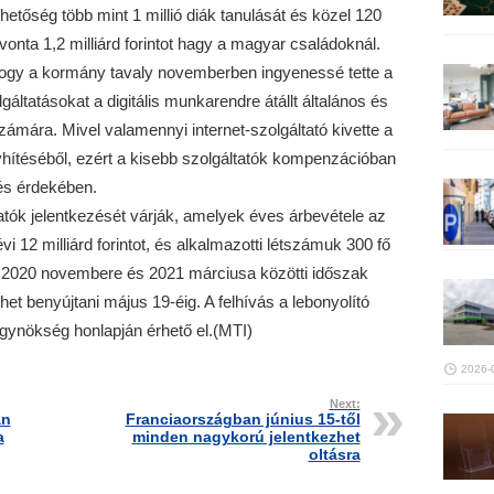
hetőség több mint 1 millió diák tanulását és közel 120
onta 1,2 milliárd forintot hagy a magyar családoknál.
, hogy a kormány tavaly novemberben ingyenessé tette a
gáltatásokat a digitális munkarendre átállt általános és
ámára. Mivel valamennyi internet-szolgáltató kivette a
yhítéséből, ezért a kisebb szolgáltatók kompenzációban
és érdekében.
atók jelentkezését várják, amelyek éves árbevétele az
 12 milliárd forintot, és alkalmazotti létszámuk 300 fő
 a 2020 novembere és 2021 márciusa közötti időszak
t benyújtani május 19-éig. A felhívás a lebonyolító
Ügynökség honlapján érhető el.(MTI)
2026-
Next:
an
Franciaországban június 15-től
a
minden nagykorú jelentkezhet
oltásra