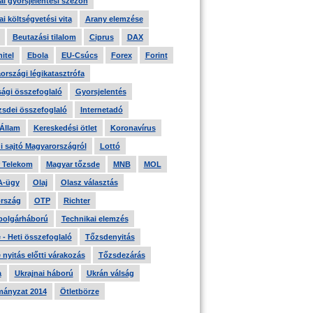
i gyorsjelentési szezon
i költségvetési vita
Arany elemzése
Beutazási tilalom
Ciprus
DAX
itel
Ebola
EU-Csúcs
Forex
Forint
országi légikatasztrófa
ági összefoglaló
Gyorsjelentés
zsdei összefoglaló
Internetadó
 Állam
Kereskedési ötlet
Koronavírus
i sajtó Magyarországról
Lottó
 Telekom
Magyar tőzsde
MNB
MOL
A-ügy
Olaj
Olasz választás
rszág
OTP
Richter
 polgárháború
Technikai elemzés
- Heti összefoglaló
Tőzsdenyitás
nyitás előtti várakozás
Tőzsdezárás
a
Ukrajnai háború
Ukrán válság
ányzat 2014
Ötletbörze