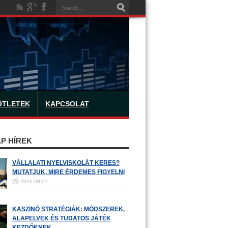
ÖTLETEK
KAPCSOLAT
P HÍREK
VÁLLALATI NYELVISKOLÁT KERES?
MUTATJUK, MIRE ÉRDEMES FIGYELNI
2026-08-07
KASZINÓ STRATÉGIÁK: MÓDSZEREK,
ALAPELVEK ÉS TUDATOS JÁTÉK
KEZDŐKNEK