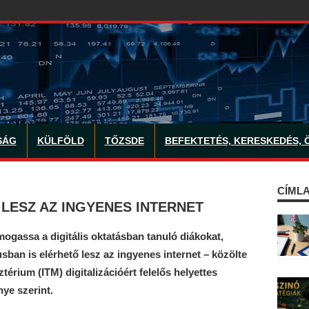
SÁG
KÜLFÖLD
TŐZSDE
BEFEKTETÉS, KERESKEDÉS, 
CÍMLA
LESZ AZ INGYENES INTERNET
gassa a digitális oktatásban tanuló diákokat,
usban is elérhető lesz az ingyenes internet – közölte
érium (ITM) digitalizációért felelős helyettes
nye szerint.