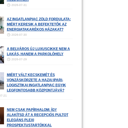
2026-07-31
AZ INGATLANPIAC ZÖLD FORDULATA:
MIÉRT KERESIK A BEFEKTETŐK AZ
ENERGIATAKARÉKOS HÁZAKAT?
2026-07-30
A BELVÁROS ÚJ LUXUSCIKKE NEM A
LAKÁS, HANEM A PARKOLÓHELY
2026-07-29
MIÉRT VÁLT KECSKEMÉT ÉS
VONZÁSKÖRZETE A HAZAI IPARI-
LOGISZTIKAI INGATLANPIAC EGYIK
LEGFONTOSABB KÖZPONTJÁVÁ?
07-21
NEM CSAK PAPÍRHALOM: ÍGY
ALAKÍTSD ÁT A RECEPCIÓS PULTOT
ELEGÁNS PLEXI
PROSPEKTUSTARTÓKKAL