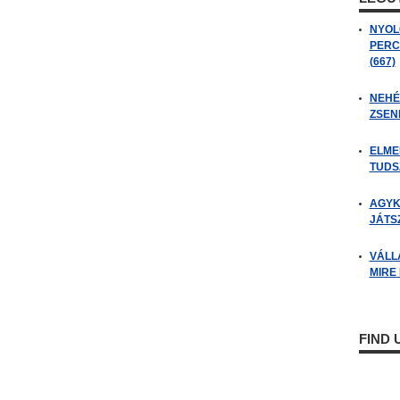
NYOL
PERC
(667)
NEHÉZ
ZSENI
ELME
TUDSZ
AGYK
JÁTSZ
VÁLL
MIRE
FIND