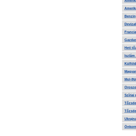
Amerika
Amerika
Benzin
Devizah
Francia
Gazdas
Heti tő
Iszlám
Külföld
Magyar
Mol-IN
Oroszo
Szíriai
Tőzsde 
Tőzsde 
Ukrajn
Önkorm