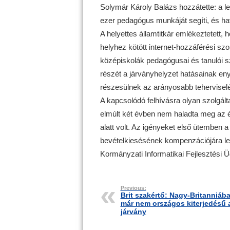
Solymár Károly Balázs hozzátette: a le
ezer pedagógus munkáját segíti, és hav
A helyettes államtitkár emlékeztetett
helyhez kötött internet-hozzáférési szol
középiskolák pedagógusai és tanulói sz
részét a járványhelyzet hatásainak en
részesülnek az arányosabb tehervisel
A kapcsolódó felhívásra olyan szolgált
elmúlt két évben nem haladta meg az évi
alatt volt. Az igényeket első ütemben
bevételkiesésének kompenzációjára lehe
Kormányzati Informatikai Fejlesztési 
Previous:
Brit szakértő: Nagy-Britanniáb
már nem országos kiterjedésű 
járvány