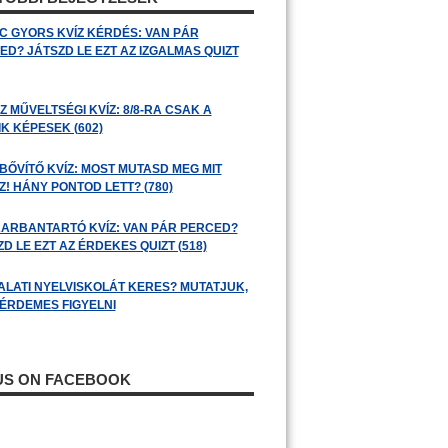
C GYORS KVÍZ KÉRDÉS: VAN PÁR
ED? JÁTSZD LE EZT AZ IZGALMAS QUIZT
 MŰVELTSÉGI KVÍZ: 8/8-RA CSAK A
K KÉPESEK (602)
BŐVÍTŐ KVÍZ: MOST MUTASD MEG MIT
! HÁNY PONTOD LETT? (780)
ARBANTARTÓ KVÍZ: VAN PÁR PERCED?
D LE EZT AZ ÉRDEKES QUIZT (518)
ALATI NYELVISKOLÁT KERES? MUTATJUK,
 ÉRDEMES FIGYELNI
 US ON FACEBOOK