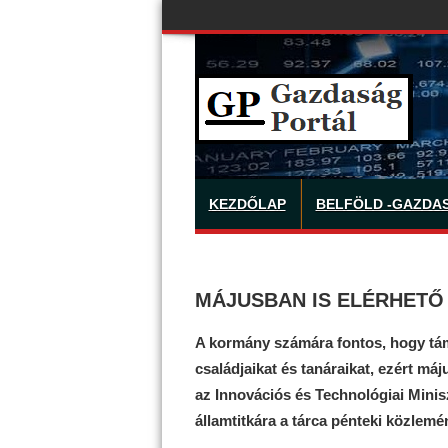
KEZDŐLAP
BELFÖLD -GAZDA
MÁJUSBAN IS ELÉRHETŐ 
A kormány számára fontos, hogy támo
családjaikat és tanáraikat, ezért máj
az Innovációs és Technológiai Miniszt
államtitkára a tárca pénteki közlemé