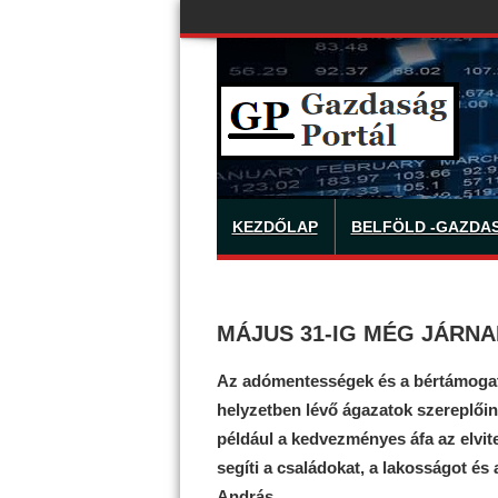
KEZDŐLAP
BELFÖLD -GAZDA
MÁJUS 31-IG MÉG JÁRN
Az adómentességek és a bértámogatá
helyzetben lévő ágazatok szereplőin
például a kedvezményes áfa az elvit
segíti a családokat, a lakosságot és a
András.