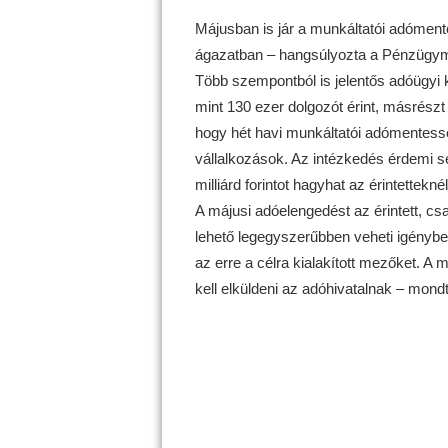
Májusban is jár a munkáltatói adóment
ágazatban – hangsúlyozta a Pénzügymin
Több szempontból is jelentős adóügyi 
mint 130 ezer dolgozót érint, másrészt 
hogy hét havi munkáltatói adómentesség
vállalkozások. Az intézkedés érdemi 
milliárd forintot hagyhat az érintetteknél 
A májusi adóelengedést az érintett, cs
lehető legegyszerűbben veheti igénybe; 
az erre a célra kialakított mezőket. A 
kell elküldeni az adóhivatalnak – mondt