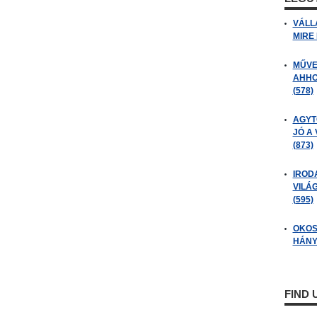
VÁLL
MIRE
MŰVE
AHHO
(578)
AGYT
JÓ A
(873)
IROD
VILÁ
(595)
OKOS
HÁNY
FIND