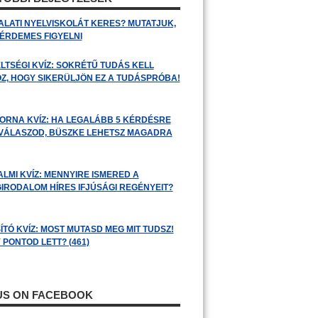
ALATI NYELVISKOLÁT KERES? MUTATJUK,
 ÉRDEMES FIGYELNI
LTSÉGI KVÍZ: SOKRÉTŰ TUDÁS KELL
Z, HOGY SIKERÜLJÖN EZ A TUDÁSPRÓBA!
ORNA KVÍZ: HA LEGALÁBB 5 KÉRDÉSRE
 VÁLASZOD, BÜSZKE LEHETSZ MAGADRA
ALMI KVÍZ: MENNYIRE ISMERED A
GIRODALOM HÍRES IFJÚSÁGI REGÉNYEIT?
ÍTÓ KVÍZ: MOST MUTASD MEG MIT TUDSZ!
 PONTOD LETT? (461)
 US ON FACEBOOK