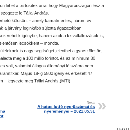
ön lehet a biztosíték arra, hogy Magyarországon lesz a
szögezte le Tállai András.
 elérhető kölcsönt – amely kamatmentes, három év
ak a járvány leginkább sújtotta ágazatokban
ok vehetik igénybe, hanem azok a kisvállalkozások is,
jelentősen lecsökkent – mondta.
leteknek is nagy segítséget jelenthet a gyorskölcsön,
aladta meg a 100 millió forintot, és az minimum 30
es volt, valamint átlagos állományi létszáma nem
llamtitkár. Május 18-ig 5800 igénylés érkezett 47
en – jegyezte meg Tállai András.(MTI)
Next:
A hatos lottó nyerőszámai és
oha
nyereményei – 2021.05.31
nt
LEGU