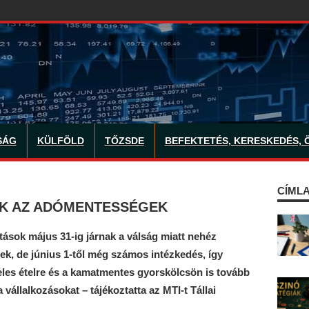
SÁG
KÜLFÖLD
TŐZSDE
BEFEKTETÉS, KERESKEDÉS, 
CÍMLA
AK AZ ADÓMENTESSÉGEK
sok május 31-ig járnak a válság miatt nehéz
ek, de június 1-től még számos intézkedés, így
eles ételre és a kamatmentes gyorskölcsön is tovább
 vállalkozásokat – tájékoztatta az MTI-t Tállai