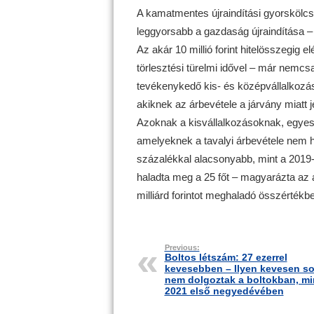
A kamatmentes újraindítási gyorskölcs
leggyorsabb a gazdaság újraindítása – 
Az akár 10 millió forint hitelösszegig
törlesztési türelmi idővel – már nemcs
tevékenykedő kis- és középvállalkozás
akiknek az árbevétele a járvány miatt 
Azoknak a kisvállalkozásoknak, egyesü
amelyeknek a tavalyi árbevétele nem h
százalékkal alacsonyabb, mint a 2019-
haladta meg a 25 főt – magyarázta az á
milliárd forintot meghaladó összértékb
Previous:
Boltos létszám: 27 ezerrel
kevesebben – Ilyen kevesen s
nem dolgoztak a boltokban, mi
2021 első negyedévében