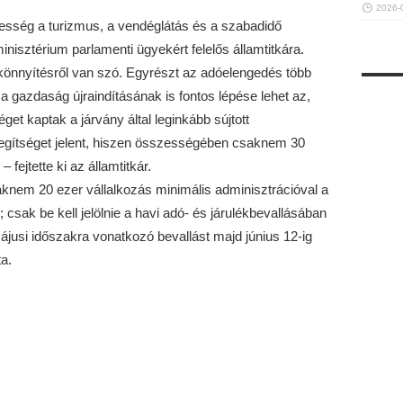
2026-
esség a turizmus, a vendéglátás és a szabadidő
isztérium parlamenti ügyekért felelős államtitkára.
könnyítésről van szó. Egyrészt az adóelengedés több
a gazdaság újraindításának is fontos lépése lehet az,
et kaptak a járvány által leginkább sújtott
segítséget jelent, hiszen összességében csaknem 30
– fejtette ki az államtitkár.
aknem 20 ezer vállalkozás minimális adminisztrációval a
csak be kell jelölnie a havi adó- és járulékbevallásában
májusi időszakra vonatkozó bevallást majd június 12-ig
a.