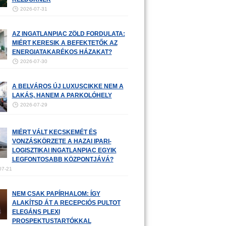
2026-07-31
AZ INGATLANPIAC ZÖLD FORDULATA:
MIÉRT KERESIK A BEFEKTETŐK AZ
ENERGIATAKARÉKOS HÁZAKAT?
2026-07-30
A BELVÁROS ÚJ LUXUSCIKKE NEM A
LAKÁS, HANEM A PARKOLÓHELY
2026-07-29
MIÉRT VÁLT KECSKEMÉT ÉS
VONZÁSKÖRZETE A HAZAI IPARI-
LOGISZTIKAI INGATLANPIAC EGYIK
LEGFONTOSABB KÖZPONTJÁVÁ?
07-21
NEM CSAK PAPÍRHALOM: ÍGY
ALAKÍTSD ÁT A RECEPCIÓS PULTOT
ELEGÁNS PLEXI
PROSPEKTUSTARTÓKKAL