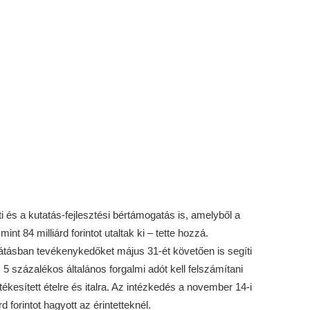
 és a kutatás-fejlesztési bértámogatás is, amelyből a
t 84 milliárd forintot utaltak ki – tette hozzá.
látásban tevékenykedőket május 31-ét követően is segíti
5 százalékos általános forgalmi adót kell felszámítani
tékesített ételre és italra. Az intézkedés a november 14-i
 forintot hagyott az érintetteknél.