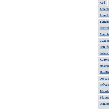
Adó
Amerika
Amerika
Benzin
Devizah
Francia
Gazdas
Heti tő
Iszlám
Külföld
Magyar
Mol-IN
Oroszo
Szíriai
Tőzsde 
Tőzsde 
Ukrajn