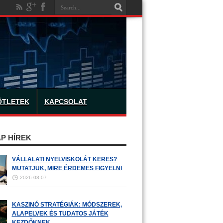
ÖTLETEK
KAPCSOLAT
P HÍREK
VÁLLALATI NYELVISKOLÁT KERES?
MUTATJUK, MIRE ÉRDEMES FIGYELNI
2026-08-07
KASZINÓ STRATÉGIÁK: MÓDSZEREK,
ALAPELVEK ÉS TUDATOS JÁTÉK
KEZDŐKNEK