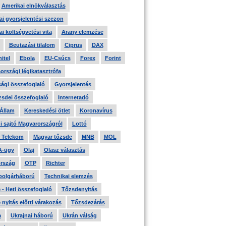
Amerikai elnökválasztás
i gyorsjelentési szezon
i költségvetési vita
Arany elemzése
Beutazási tilalom
Ciprus
DAX
itel
Ebola
EU-Csúcs
Forex
Forint
országi légikatasztrófa
ági összefoglaló
Gyorsjelentés
zsdei összefoglaló
Internetadó
 Állam
Kereskedési ötlet
Koronavírus
i sajtó Magyarországról
Lottó
 Telekom
Magyar tőzsde
MNB
MOL
A-ügy
Olaj
Olasz választás
rszág
OTP
Richter
 polgárháború
Technikai elemzés
- Heti összefoglaló
Tőzsdenyitás
nyitás előtti várakozás
Tőzsdezárás
a
Ukrajnai háború
Ukrán válság