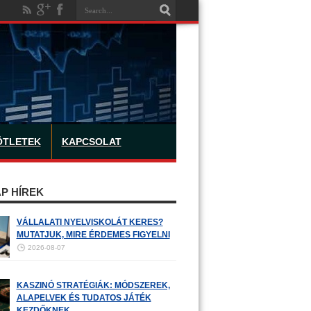
ÖTLETEK
KAPCSOLAT
P HÍREK
VÁLLALATI NYELVISKOLÁT KERES?
MUTATJUK, MIRE ÉRDEMES FIGYELNI
2026-08-07
KASZINÓ STRATÉGIÁK: MÓDSZEREK,
ALAPELVEK ÉS TUDATOS JÁTÉK
KEZDŐKNEK