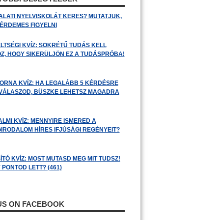
ALATI NYELVISKOLÁT KERES? MUTATJUK,
 ÉRDEMES FIGYELNI
LTSÉGI KVÍZ: SOKRÉTŰ TUDÁS KELL
Z, HOGY SIKERÜLJÖN EZ A TUDÁSPRÓBA!
ORNA KVÍZ: HA LEGALÁBB 5 KÉRDÉSRE
 VÁLASZOD, BÜSZKE LEHETSZ MAGADRA
ALMI KVÍZ: MENNYIRE ISMERED A
GIRODALOM HÍRES IFJÚSÁGI REGÉNYEIT?
ÍTÓ KVÍZ: MOST MUTASD MEG MIT TUDSZ!
 PONTOD LETT? (461)
 US ON FACEBOOK