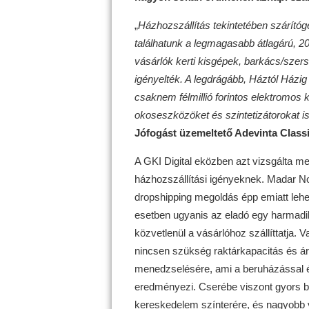
„
Házhozszállítás tekintetében szárítóg
találhatunk a legmagasabb átlagárú, 20
vásárlók kerti kisgépek, barkács/szer
igényelték. A legdrágább, Háztól Házig 
csaknem félmillió forintos elektromos
okoseszközöket és szintetizátorokat is 
Jófogást üzemeltető Adevinta Classi
A GKI Digital eközben azt vizsgálta m
házhozszállítási igényeknek. Madar No
dropshipping megoldás épp emiatt leh
esetben ugyanis az eladó egy harmadik 
közvetlenül a vásárlóhoz szállíttatja. 
nincsen szükség raktárkapacitás és áruk
menedzselésére, ami a beruházással é
eredményezi. Cserébe viszont gyors b
kereskedelem színterére, és nagyobb v