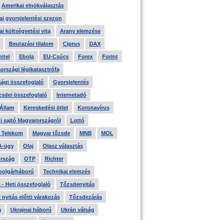
Amerikai elnökválasztás
i gyorsjelentési szezon
i költségvetési vita
Arany elemzése
Beutazási tilalom
Ciprus
DAX
itel
Ebola
EU-Csúcs
Forex
Forint
országi légikatasztrófa
ági összefoglaló
Gyorsjelentés
zsdei összefoglaló
Internetadó
 Állam
Kereskedési ötlet
Koronavírus
i sajtó Magyarországról
Lottó
 Telekom
Magyar tőzsde
MNB
MOL
A-ügy
Olaj
Olasz választás
rszág
OTP
Richter
 polgárháború
Technikai elemzés
- Heti összefoglaló
Tőzsdenyitás
nyitás előtti várakozás
Tőzsdezárás
a
Ukrajnai háború
Ukrán válság