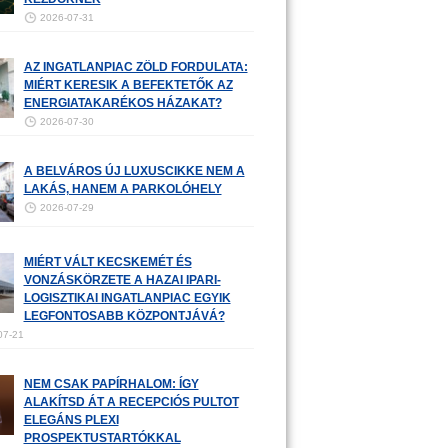
2026-07-31
AZ INGATLANPIAC ZÖLD FORDULATA:
MIÉRT KERESIK A BEFEKTETŐK AZ
ENERGIATAKARÉKOS HÁZAKAT?
2026-07-30
A BELVÁROS ÚJ LUXUSCIKKE NEM A
LAKÁS, HANEM A PARKOLÓHELY
2026-07-29
MIÉRT VÁLT KECSKEMÉT ÉS
VONZÁSKÖRZETE A HAZAI IPARI-
LOGISZTIKAI INGATLANPIAC EGYIK
LEGFONTOSABB KÖZPONTJÁVÁ?
07-21
NEM CSAK PAPÍRHALOM: ÍGY
ALAKÍTSD ÁT A RECEPCIÓS PULTOT
ELEGÁNS PLEXI
PROSPEKTUSTARTÓKKAL