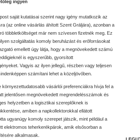
etőleg ingyen
st saját kutatásai szerint nagy igény mutatkozik az
ásra (az online vásárlás áhított Szent Gráljára), azonban a
áró többletköltséget már nem szívesen fizetnék meg. Ez
ilyen szolgáltatás komoly beruházást és erőforrásokat
azgató emellett úgy látja, hogy a megnövekedett számú
ddigieknél is egyszerűbb, gyorsított
nyeket. Vagyis az ilyen jellegű, részben vagy teljesen
mindenképpen számítani lehet a közeljövőben.
rnyezettudatosabb vásárlói preferenciákra hívja fel a
iatt jelentősen megnövekedett megrendelésszámok és
ges helyzetben a logisztikai szereplőknek is
kkentése, amiben a napkollektorokkal ellátott
otta ugyanúgy komoly szerepet játszik, mint például a
tett elektromos teherkerékpárok, amik elsősorban a
ítésére alkalmasak.
LEGU