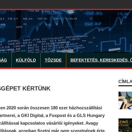
SÁG
KÜLFÖLD
TŐZSDE
BEFEKTETÉS, KERESKEDÉS, 
CÍMLA
SGÉPET KÉRTÜNK
eten 2020 során összesen 180 ezer házhozszállítási
artnerei, a GKI Digital, a Foxpost és a GLS Hungary
llítással kapcsolatos vásárlói igényeket. Avagy
ításnak, azonban fizetni már nem szeretnének érte.