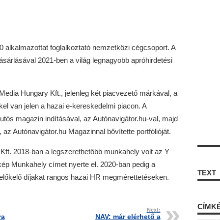
 alkalmazottat foglalkoztató nemzetközi cégcsoport. A
vásárlásával 2021-ben a világ legnagyobb apróhirdetési
 Media Hungary Kft., jelenleg két piacvezető márkával, a
el van jelen a hazai e-kereskedelmi piacon. A
utós magazin indításával, az Autónavigátor.hu-val, majd
az Autónavigátor.hu Magazinnal bővítette portfólióját.
Kft. 2018-ban a legszerethetőbb munkahely volt az Y
ép Munkahely címet nyerte el. 2020-ban pedig a
TEXT
előkelő díjakat rangos hazai HR megmérettetéseken.
CÍMK
Next:
ra
NAV: már elérhető a