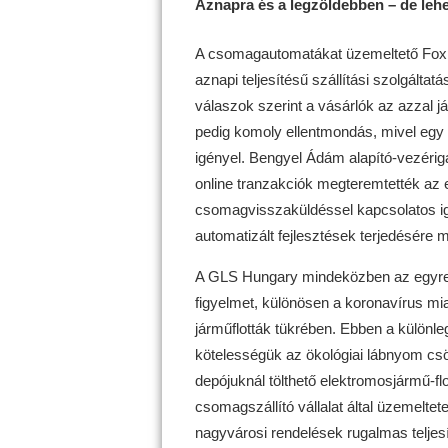
Aznapra és a legzöldebben – de leh
A csomagautomatákat üzemeltető Foxpo
aznapi teljesítésű szállítási szolgáltat
válaszok szerint a vásárlók az azzal j
pedig komoly ellentmondás, mivel egy 
igényel. Bengyel Ádám alapító-vezérig
online tranzakciók megteremtették az e
csomagvisszaküldéssel kapcsolatos igé
automatizált fejlesztések terjedésére 
A GLS Hungary mindeközben az egyre kö
figyelmet, különösen a koronavírus m
járműflották tükrében. Ebben a különle
kötelességük az ökológiai lábnyom csö
depójuknál tölthető elektromosjármű-fl
csomagszállító vállalat által üzemelte
nagyvárosi rendelések rugalmas teljes