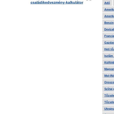
családikedvezmény-kalkulátor
Adó
Amerika
Amerika
Benzin
Devizah
Francia
Gazdas
Heti tő
Iszlám
Külföld
Magyar
Mol-IN
Oroszo
Szíriai
Tőzsde 
Tőzsde 
Ukrajn