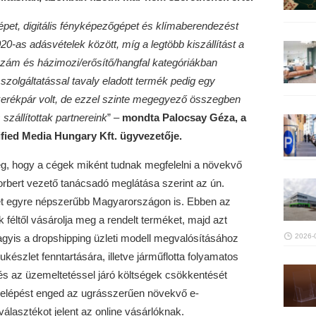
épet, digitális fényképezőgépet és klímaberendezést
20-as adásvételek között, míg a legtöbb kiszállítást a
szám és házimozi/erősítő/hangfal kategóriákban
szolgáltatással tavaly eladott termék pedig egy
 kerékpár volt, de ezzel szinte megegyező összegben
szállítottak partnereink
” –
mondta Palocsay Géza,
a
fied Media Hungary Kft. ügyvezetője.
eg, hogy a cégek miként tudnak megfelelni a növekvő
rbert vezető tanácsadó meglátása szerint az ún.
et egyre népszerűbb Magyarországon is. Ebben az
féltől vásárolja meg a rendelt terméket, majd azt
Vagyis a dropshipping üzleti modell megvalósításához
2026-
észlet fenntartására, illetve járműflotta folyamatos
s az üzemeltetéssel járó költségek csökkentését
elépést enged az ugrásszerűen növekvő e-
álasztékot jelent az online vásárlóknak.