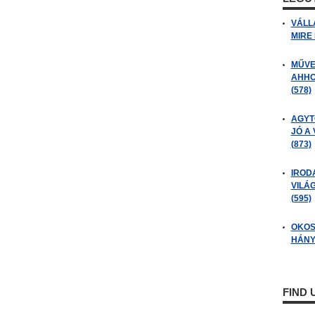
VÁLL
MIRE
MŰVE
AHHO
(578)
AGYT
JÓ A
(873)
IROD
VILÁ
(595)
OKOS
HÁNY
FIND