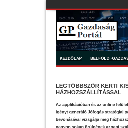
KEZDŐLAP
BELFÖLD -GAZDA
LEGTÖBBSZÖR KERTI KI
HÁZHOZSZÁLLÍTÁSSAL
Az applikációban és az online felül
igényt generáló Jófogás stratégiai p
bevonásával vizsgálja meg házhozszá
nagyon sokan örülnének aznapi száll