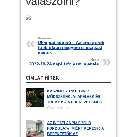
válaszolni?
Previous:
Ukrajnai háború – Az orosz erők
több ukrán megyére is csapást
mértek
Next:
2022-10-24 napi árfolyam jelentés
CÍMLAP HÍREK
KASZINÓ STRATÉGIÁK:
MÓDSZEREK, ALAPELVEK ÉS
TUDATOS JÁTÉK KEZDŐKNEK
2026-07-31
AZ INGATLANPIAC ZÖLD
FORDULATA: MIÉRT KERESIK A
BEFEKTETŐK AZ