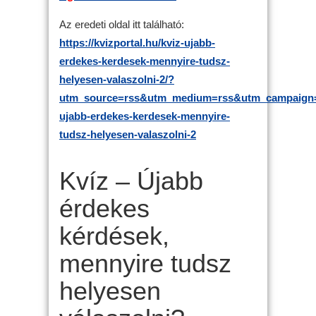
Az eredeti oldal itt található:
https://kvizportal.hu/kviz-ujabb-
erdekes-kerdesek-mennyire-tudsz-
helyesen-valaszolni-2/?
utm_source=rss&utm_medium=rss&utm_campaign=
ujabb-erdekes-kerdesek-mennyire-
tudsz-helyesen-valaszolni-2
Kvíz – Újabb
érdekes
kérdések,
mennyire tudsz
helyesen