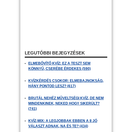
LEGUTÓBBI BEJEGYZÉSEK
ELMEBŐVÍTŐ KVÍZ: EZ A TESZT SEM
KÖNNYŰ, CSERÉBE ÉRDEKES (590)
KVÍZKÉRDÉS CSOKOR: ELMEBAJNOKSÁG,
HÁNY PONTOD LESZ? (617)
BRUTÁL NEHÉZ MŰVELTSÉGI KVÍZ, DE NEM
MINDENKINEK, NEKED HOGY SIKERÜLT?
(741)
KVÍZ-MIX: A LEGJOBBAK EBBEN A 8 JÓ
VÁLASZT ADNAK, NA ÉS TE? (434)