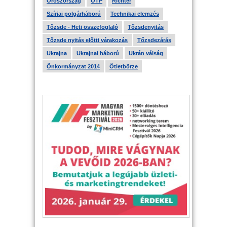
Oroszország
OTP
Richter
Szíriai polgárháború
Technikai elemzés
Tőzsde - Heti összefoglaló
Tőzsdenyitás
Tőzsde nyitás előtti várakozás
Tőzsdezárás
Ukrajna
Ukrajnai háború
Ukrán válság
Önkormányzat 2014
Ötletbörze