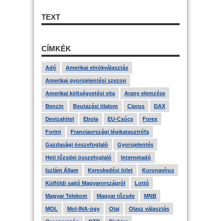
TEXT
CÍMKÉK
Adó
Amerikai elnökválasztás
Amerikai gyorsjelentési szezon
Amerikai költségvetési vita
Arany elemzése
Benzin
Beutazási tilalom
Ciprus
DAX
Devizahitel
Ebola
EU-Csúcs
Forex
Forint
Franciaországi légikatasztrófa
Gazdasági összefoglaló
Gyorsjelentés
Heti tőzsdei összefoglaló
Internetadó
Iszlám Állam
Kereskedési ötlet
Koronavírus
Külföldi sajtó Magyarországról
Lottó
Magyar Telekom
Magyar tőzsde
MNB
MOL
Mol-INA-ügy
Olaj
Olasz választás