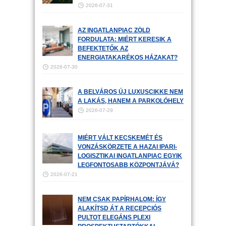
2026-07-31
AZ INGATLANPIAC ZÖLD
FORDULATA: MIÉRT KERESIK A
BEFEKTETŐK AZ
ENERGIATAKARÉKOS HÁZAKAT?
2026-07-30
A BELVÁROS ÚJ LUXUSCIKKE NEM
A LAKÁS, HANEM A PARKOLÓHELY
2026-07-29
MIÉRT VÁLT KECSKEMÉT ÉS
VONZÁSKÖRZETE A HAZAI IPARI-
LOGISZTIKAI INGATLANPIAC EGYIK
LEGFONTOSABB KÖZPONTJÁVÁ?
2026-07-21
NEM CSAK PAPÍRHALOM: ÍGY
ALAKÍTSD ÁT A RECEPCIÓS
PULTOT ELEGÁNS PLEXI