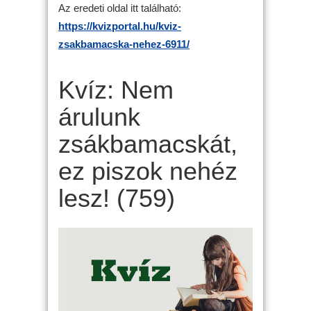
Az eredeti oldal itt található:
https://kvizportal.hu/kviz-
zsakbamacska-nehez-6911/
Kvíz: Nem
árulunk
zsákbamacskát,
ez piszok nehéz
lesz! (759)