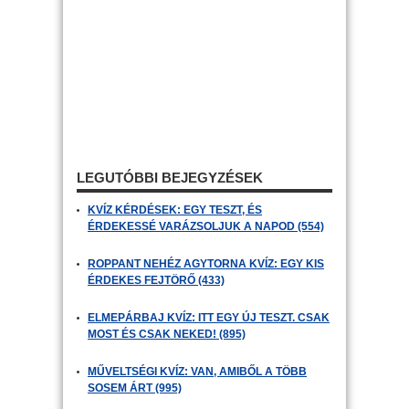
LEGUTÓBBI BEJEGYZÉSEK
KVÍZ KÉRDÉSEK: EGY TESZT, ÉS
ÉRDEKESSÉ VARÁZSOLJUK A NAPOD (554)
ROPPANT NEHÉZ AGYTORNA KVÍZ: EGY KIS
ÉRDEKES FEJTÖRŐ (433)
ELMEPÁRBAJ KVÍZ: ITT EGY ÚJ TESZT. CSAK
MOST ÉS CSAK NEKED! (895)
MŰVELTSÉGI KVÍZ: VAN, AMIBŐL A TÖBB
SOSEM ÁRT (995)