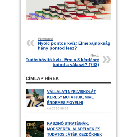
Previous:
Nyolc pontos kvíz: Elmebajnokság,
hány pontod lesz?
Next:
Tudásbővítő kvíz: Erre a 8 kérdésre
tudod a választ? (743)
CÍMLAP HÍREK
VÁLLALATI NYELVISKOLÁT
KERES? MUTATJUK, MIRE
ÉRDEMES FIGYELNI
2026-08-07
KASZINÓ STRATÉGIÁK:
MÓDSZEREK, ALAPELVEK ÉS
TUDATOS JÁTÉK KEZDŐKNEK