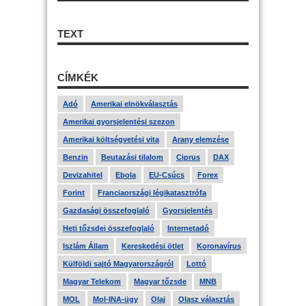
TEXT
CÍMKÉK
Adó
Amerikai elnökválasztás
Amerikai gyorsjelentési szezon
Amerikai költségvetési vita
Arany elemzése
Benzin
Beutazási tilalom
Ciprus
DAX
Devizahitel
Ebola
EU-Csúcs
Forex
Forint
Franciaországi légikatasztrófa
Gazdasági összefoglaló
Gyorsjelentés
Heti tőzsdei összefoglaló
Internetadó
Iszlám Állam
Kereskedési ötlet
Koronavírus
Külföldi sajtó Magyarországról
Lottó
Magyar Telekom
Magyar tőzsde
MNB
MOL
Mol-INA-ügy
Olaj
Olasz választás