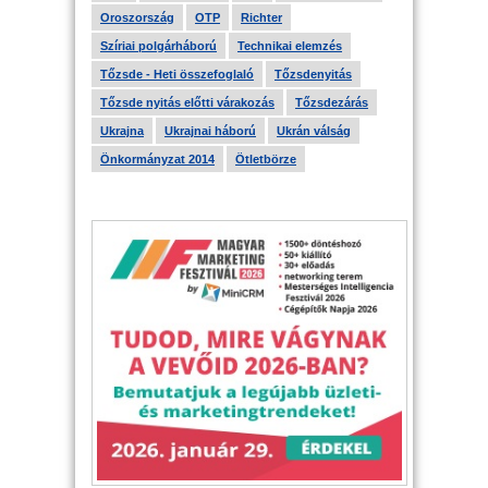
Oroszország
OTP
Richter
Szíriai polgárháború
Technikai elemzés
Tőzsde - Heti összefoglaló
Tőzsdenyitás
Tőzsde nyitás előtti várakozás
Tőzsdezárás
Ukrajna
Ukrajnai háború
Ukrán válság
Önkormányzat 2014
Ötletbörze