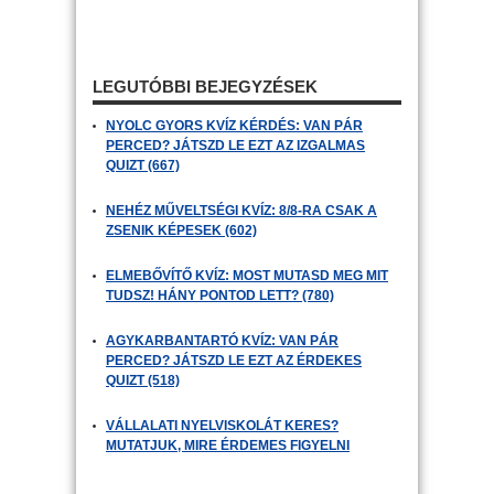
LEGUTÓBBI BEJEGYZÉSEK
NYOLC GYORS KVÍZ KÉRDÉS: VAN PÁR
PERCED? JÁTSZD LE EZT AZ IZGALMAS
QUIZT (667)
NEHÉZ MŰVELTSÉGI KVÍZ: 8/8-RA CSAK A
ZSENIK KÉPESEK (602)
ELMEBŐVÍTŐ KVÍZ: MOST MUTASD MEG MIT
TUDSZ! HÁNY PONTOD LETT? (780)
AGYKARBANTARTÓ KVÍZ: VAN PÁR
PERCED? JÁTSZD LE EZT AZ ÉRDEKES
QUIZT (518)
VÁLLALATI NYELVISKOLÁT KERES?
MUTATJUK, MIRE ÉRDEMES FIGYELNI