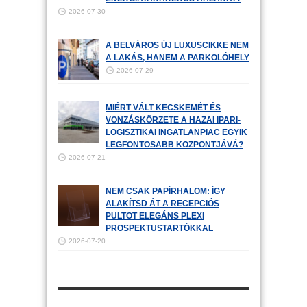
2026-07-30
A BELVÁROS ÚJ LUXUSCIKKE NEM
A LAKÁS, HANEM A PARKOLÓHELY
2026-07-29
MIÉRT VÁLT KECSKEMÉT ÉS
VONZÁSKÖRZETE A HAZAI IPARI-
LOGISZTIKAI INGATLANPIAC EGYIK
LEGFONTOSABB KÖZPONTJÁVÁ?
2026-07-21
NEM CSAK PAPÍRHALOM: ÍGY
ALAKÍTSD ÁT A RECEPCIÓS
PULTOT ELEGÁNS PLEXI
PROSPEKTUSTARTÓKKAL
2026-07-20