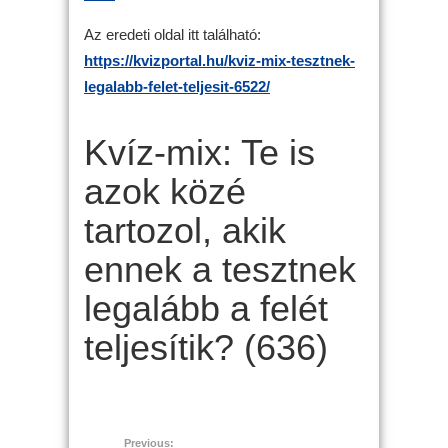
Az eredeti oldal itt található:
https://kvizportal.hu/kviz-mix-tesztnek-
legalabb-felet-teljesit-6522/
Kvíz-mix: Te is
azok közé
tartozol, akik
ennek a tesztnek
legalább a felét
teljesítik? (636)
Previous: