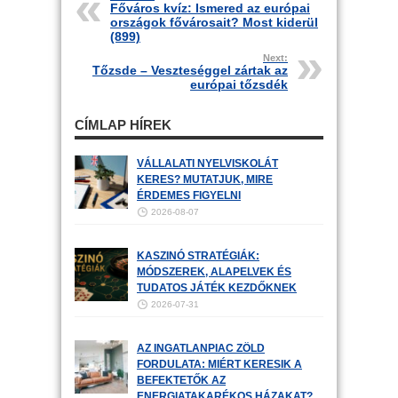
Főváros kvíz: Ismered az európai
országok fővárosait? Most kiderül
(899)
Next:
Tőzsde – Veszteséggel zártak az
európai tőzsdék
CÍMLAP HÍREK
VÁLLALATI NYELVISKOLÁT
KERES? MUTATJUK, MIRE
ÉRDEMES FIGYELNI
2026-08-07
KASZINÓ STRATÉGIÁK:
MÓDSZEREK, ALAPELVEK ÉS
TUDATOS JÁTÉK KEZDŐKNEK
2026-07-31
AZ INGATLANPIAC ZÖLD
FORDULATA: MIÉRT KERESIK A
BEFEKTETŐK AZ
ENERGIATAKARÉKOS HÁZAKAT?