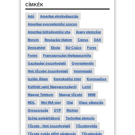
CÍMKÉK
Adó
Amerikai elnökválasztás
Amerikai gyorsjelentési szezon
Amerikai költségvetési vita
Arany elemzése
Benzin
Beutazási tilalom
Ciprus
DAX
Devizahitel
Ebola
EU-Csúcs
Forex
Forint
Franciaországi légikatasztrófa
Gazdasági összefoglaló
Gyorsjelentés
Heti tőzsdei összefoglaló
Internetadó
Iszlám Állam
Kereskedési ötlet
Koronavírus
Külföldi sajtó Magyarországról
Lottó
Magyar Telekom
Magyar tőzsde
MNB
MOL
Mol-INA-ügy
Olaj
Olasz választás
Oroszország
OTP
Richter
Szíriai polgárháború
Technikai elemzés
Tőzsde - Heti összefoglaló
Tőzsdenyitás
Tőzsde nyitás előtti várakozás
Tőzsdezárás