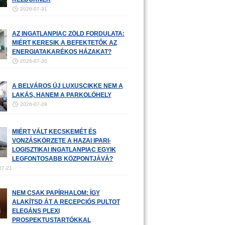
2026-07-31
AZ INGATLANPIAC ZÖLD FORDULATA:
MIÉRT KERESIK A BEFEKTETŐK AZ
ENERGIATAKARÉKOS HÁZAKAT?
2026-07-30
A BELVÁROS ÚJ LUXUSCIKKE NEM A
LAKÁS, HANEM A PARKOLÓHELY
2026-07-29
MIÉRT VÁLT KECSKEMÉT ÉS
VONZÁSKÖRZETE A HAZAI IPARI-
LOGISZTIKAI INGATLANPIAC EGYIK
LEGFONTOSABB KÖZPONTJÁVÁ?
07-21
NEM CSAK PAPÍRHALOM: ÍGY
ALAKÍTSD ÁT A RECEPCIÓS PULTOT
ELEGÁNS PLEXI
PROSPEKTUSTARTÓKKAL