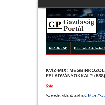
KEZDŐLAP
BELFÖLD -GAZDA
KVÍZ-MIX: MEGBIRKÓZOL
FELADVÁNYOKKAL? (538
Kvíz
Az eredeti oldal itt található:
https://kv