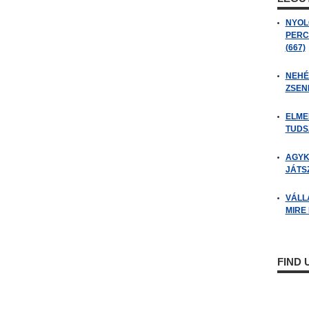
NYOL
PERC
(667)
NEHÉZ
ZSENI
ELME
TUDSZ
AGYK
JÁTSZ
VÁLL
MIRE
FIND