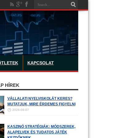
ÖTLETEK
KAPCSOLAT
P HÍREK
VÁLLALATI NYELVISKOLÁT KERES?
MUTATJUK, MIRE ÉRDEMES FIGYELNI
2026-08-07
KASZINÓ STRATÉGIÁK: MÓDSZEREK,
ALAPELVEK ÉS TUDATOS JÁTÉK
KEZDŐKNEK