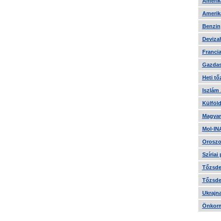
Amerika
Amerika
Benzin
Devizah
Francia
Gazdas
Heti tő
Iszlám
Külföld
Magyar
Mol-IN
Oroszo
Szíriai
Tőzsde 
Tőzsde 
Ukrajn
Önkorm