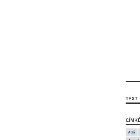
TEXT
CÍMK
Adó