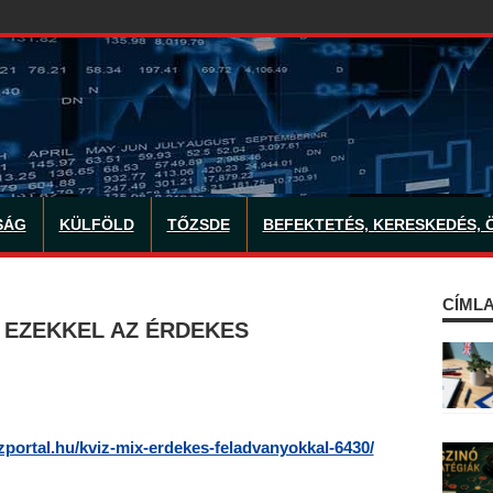
SÁG
KÜLFÖLD
TŐZSDE
BEFEKTETÉS, KERESKEDÉS, 
CÍMLA
 EZEKKEL AZ ÉRDEKES
)
izportal.hu/kviz-mix-erdekes-feladvanyokkal-6430/