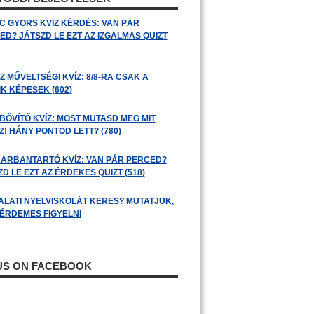
C GYORS KVÍZ KÉRDÉS: VAN PÁR
ED? JÁTSZD LE EZT AZ IZGALMAS QUIZT
 MŰVELTSÉGI KVÍZ: 8/8-RA CSAK A
K KÉPESEK (602)
BŐVÍTŐ KVÍZ: MOST MUTASD MEG MIT
! HÁNY PONTOD LETT? (780)
ARBANTARTÓ KVÍZ: VAN PÁR PERCED?
D LE EZT AZ ÉRDEKES QUIZT (518)
ALATI NYELVISKOLÁT KERES? MUTATJUK,
 ÉRDEMES FIGYELNI
 US ON FACEBOOK