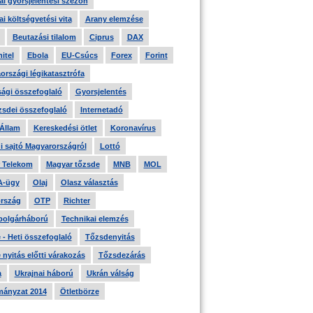
i gyorsjelentési szezon
i költségvetési vita
Arany elemzése
Beutazási tilalom
Ciprus
DAX
itel
Ebola
EU-Csúcs
Forex
Forint
országi légikatasztrófa
ági összefoglaló
Gyorsjelentés
zsdei összefoglaló
Internetadó
 Állam
Kereskedési ötlet
Koronavírus
i sajtó Magyarországról
Lottó
 Telekom
Magyar tőzsde
MNB
MOL
A-ügy
Olaj
Olasz választás
rszág
OTP
Richter
 polgárháború
Technikai elemzés
- Heti összefoglaló
Tőzsdenyitás
nyitás előtti várakozás
Tőzsdezárás
a
Ukrajnai háború
Ukrán válság
ányzat 2014
Ötletbörze